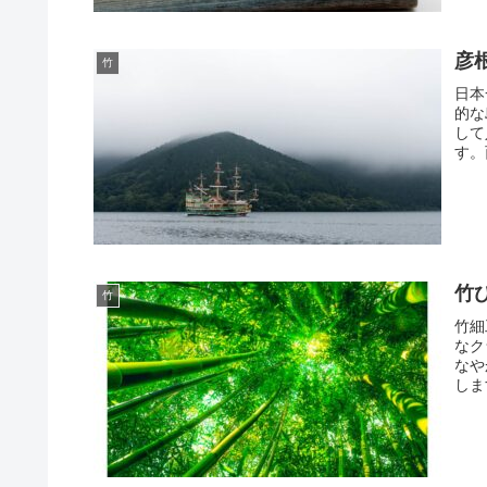
彦
竹
日本
的な
して
す。
竹
竹
竹細
なク
なや
しま