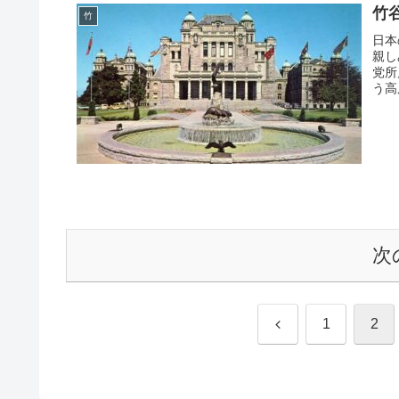
竹
竹
日本
親し
党所
う高
次
前
1
2
へ