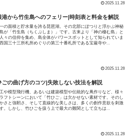
2025.11.28
根港から竹生島へのフェリー|時刻表と料金を解説
一の面積と貯水量を誇る琵琶湖。その北部にぽつりと浮かぶ神秘
島が「竹生島（ちくぶしま）」です。古来より「神の棲む島」と
人々の信仰を集め、島全体がパワースポットとして知られていま
西国三十三所札所めぐりの第三十番札所である宝厳寺や...
2025.11.28
ひごの曲げ方のコツ|失敗しない技法を解説
工や模型飛行機、あるいは建築模型や伝統的な凧作りなど、様々
ラフトシーンにおいて「竹ひご」は欠かせない素材です。そのし
かさと強靭さ、そして直線的な美しさは、多くの創作意欲を刺激
す。しかし、竹ひごを扱う上で最大の難関として立ちは...
2025.11.28