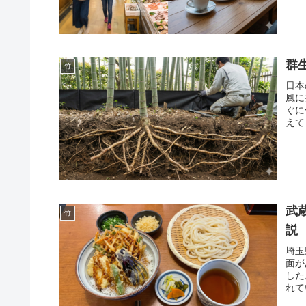
群
竹
日本
風に
ぐに
えて
武
竹
説
埼玉
面が
した
れて