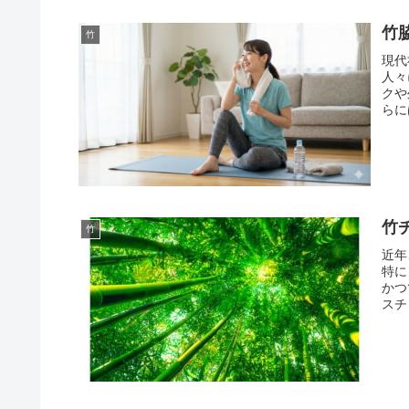
竹
竹
現代
人々
クや
らに
竹
竹
近年
特に
かつ
スチ