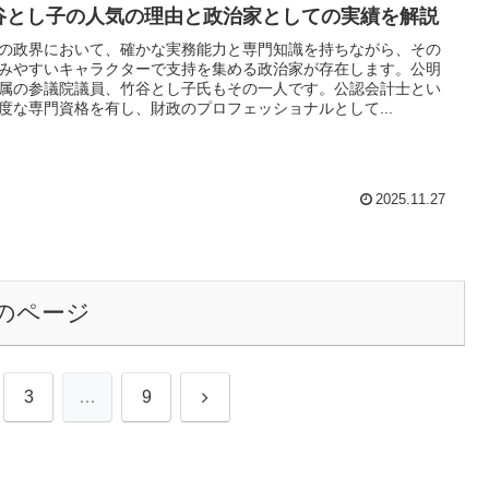
谷とし子の人気の理由と政治家としての実績を解説
の政界において、確かな実務能力と専門知識を持ちながら、その
みやすいキャラクターで支持を集める政治家が存在します。公明
属の参議院議員、竹谷とし子氏もその一人です。公認会計士とい
度な専門資格を有し、財政のプロフェッショナルとして...
2025.11.27
のページ
次
3
…
9
へ