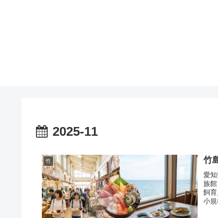
2025-11
竹
竹
愛知
族館
飼育
小規