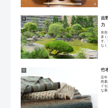
吉
竹
力
奈良
多く
す。
なく
竹
竹
近年
然素
ドを
な素