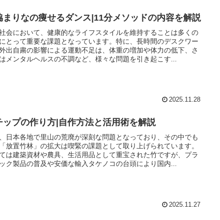
脇まりなの痩せるダンス|11分メソッドの内容を解説
社会において、健康的なライフスタイルを維持することは多くの
にとって重要な課題となっています。特に、長時間のデスクワー
外出自粛の影響による運動不足は、体重の増加や体力の低下、さ
はメンタルヘルスの不調など、様々な問題を引き起こす...
2025.11.28
チップの作り方|自作方法と活用術を解説
、日本各地で里山の荒廃が深刻な問題となっており、その中でも
「放置竹林」の拡大は喫緊の課題として取り上げられています。
ては建築資材や農具、生活用品として重宝された竹ですが、プラ
ック製品の普及や安価な輸入タケノコの台頭により国内...
2025.11.27