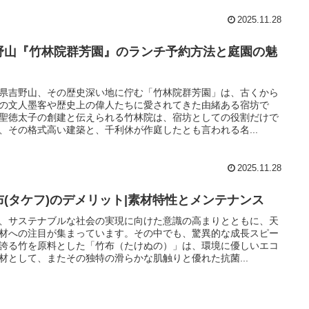
2025.11.28
野山『竹林院群芳園』のランチ予約方法と庭園の魅
県吉野山、その歴史深い地に佇む「竹林院群芳園」は、古くから
の文人墨客や歴史上の偉人たちに愛されてきた由緒ある宿坊で
聖徳太子の創建と伝えられる竹林院は、宿坊としての役割だけで
、その格式高い建築と、千利休が作庭したとも言われる名...
2025.11.28
布(タケフ)のデメリット|素材特性とメンテナンス
、サステナブルな社会の実現に向けた意識の高まりとともに、天
材への注目が集まっています。その中でも、驚異的な成長スピー
誇る竹を原料とした「竹布（たけぬの）」は、環境に優しいエコ
材として、またその独特の滑らかな肌触りと優れた抗菌...