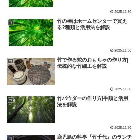
2025.11.30
竹の棒はホームセンターで買え
竹
る?種類と活用法を解説
2025.11.30
竹で作る蛇のおもちゃの作り方|
竹
伝統的な竹細工を解説
2025.11.30
竹パウダーの作り方|手順と活用
竹
法を解説
2025.11.30
鹿児島の料亭『竹千代』のランチ
竹