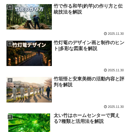
竹で作る和竿(釣竿)の作り方と伝
竹
統技法を解説
2025.11.30
竹灯篭のデザイン画と制作のヒン
竹
ト|多彩な図案を解説
2025.11.30
竹垣悟と安東美樹の活動内容と評
竹
判を解説
2025.11.30
太い竹はホームセンターで買え
竹
る?種類と活用法を解説