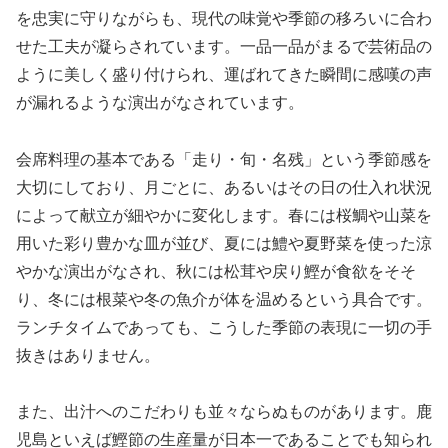
を忠実に守りながらも、現代の味覚や季節の移ろいに合わ
せた工夫が凝らされています。一品一品がまるで芸術品の
ように美しく盛り付けられ、運ばれてきた瞬間に感嘆の声
が漏れるような演出がなされています。
会席料理の基本である「走り・旬・名残」という季節感を
大切にしており、月ごとに、あるいはその日の仕入れ状況
によって献立が細やかに変化します。春には桜鯛や山菜を
用いた彩り豊かな皿が並び、夏には鱧や夏野菜を使った涼
やかな演出がなされ、秋には松茸や戻り鰹が食欲をそそ
り、冬には根菜や冬の魚介が体を温めるという具合です。
ランチタイムであっても、こうした季節の表現に一切の手
抜きはありません。
また、出汁へのこだわりも並々ならぬものがあります。鹿
児島といえば鰹節の生産量が日本一であることでも知られ