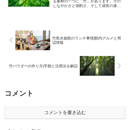
る素材の一つに「竹」があります。その
しなやかさと強靭さ、そして成長の速さ
から、建築資材や農具、工芸品、さらに
は子供の玩具に至るまで、多岐にわたる
用途で活用されてきました。現代におい
ても、ガーデニングの支柱...
竹島水族館のランチ事情|館内グルメと周
辺情報
竹パウダーの作り方|手順と活用法を解説
コメント
コメントを書き込む