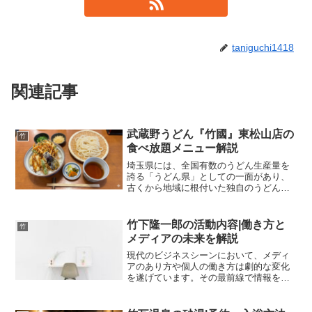
taniguchi1418
関連記事
武蔵野うどん『竹國』東松山店の
竹
食べ放題メニュー解説
埼玉県には、全国有数のうどん生産量を
誇る「うどん県」としての一面があり、
古くから地域に根付いた独自のうどん文
化が育まれてきました。その中でも、埼
玉県西部から東京都多摩地域にかけて広
く愛されている郷土料理が「武蔵野うど
竹下隆一郎の活動内容|働き方と
竹
ん」です。一般的なうどん...
メディアの未来を解説
現代のビジネスシーンにおいて、メディ
アのあり方や個人の働き方は劇的な変化
を遂げています。その最前線で情報を発
信し続けているのが、ビジネス映像メデ
ィア「PIVOT」のチーフ・グローバル・
エディターを務める竹下隆一郎氏です。