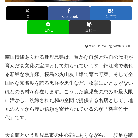
X
Facebook
はてブ
LINE
コピー
2025.11.29
2026.06.08
南国情緒あふれる鹿児島県は、豊かな自然と独自の歴史が
育んだ食文化の宝庫として知られています。錦江湾で獲れ
る新鮮な魚介類、桜島の火山灰土壌で育つ野菜、そして全
国的な知名度を誇る黒豚や黒牛など、枚挙にいとまがない
ほどの食材が存在します。こうした鹿児島の恵みを最大限
に活かし、洗練された和の空間で提供する名店として、地
元の人々から厚い信頼を寄せられているのが「料亭竹千
代」です。
天文館という鹿児島市の中心部にありながら、一歩足を踏