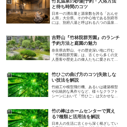
竹瓦温泉の砂湯|予約・入浴方法
竹
朝日新聞社からハフポ...
と待ち時間のコツ
日本一の湧出量と源泉数を誇る「おんせ
ん県」大分県。その中心地である別府市
には、別府八湯と呼ばれる八つの温泉郷
が点在し、街の至る所から湯けむりが立
ち上っています。数ある温泉施設の中で
も、別府温泉のシンボルとして圧倒的な
吉野山『竹林院群芳園』のランチ
竹
存在感を放ち、観光客のみ...
予約方法と庭園の魅力
奈良県吉野山、その歴史深い地に佇む
「竹林院群芳園」は、古くから多くの文
人墨客や歴史上の偉人たちに愛されてき
た由緒ある宿坊です。聖徳太子の創建と
伝えられる竹林院は、宿坊としての役割
だけでなく、その格式高い建築と、千利
竹ひごの曲げ方のコツ|失敗しな
竹
休が作庭したとも言われる名...
い技法を解説
竹細工や模型飛行機、あるいは建築模型
や伝統的な凧作りなど、様々なクラフト
シーンにおいて「竹ひご」は欠かせない
素材です。そのしなやかさと強靭さ、そ
して直線的な美しさは、多くの創作意欲
を刺激します。しかし、竹ひごを扱う上
竹の棒はホームセンターで買え
竹
で最大の難関として立ちは...
る?種類と活用法を解説
日本人の生活に古くから深く根ざしてい