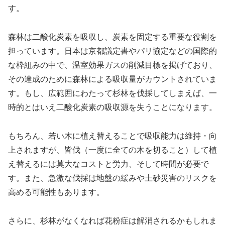
す。
森林は二酸化炭素を吸収し、炭素を固定する重要な役割を
担っています。日本は京都議定書やパリ協定などの国際的
な枠組みの中で、温室効果ガスの削減目標を掲げており、
その達成のために森林による吸収量がカウントされていま
す。もし、広範囲にわたって杉林を伐採してしまえば、一
時的とはいえ二酸化炭素の吸収源を失うことになります。
もちろん、若い木に植え替えることで吸収能力は維持・向
上されますが、皆伐（一度に全ての木を切ること）して植
え替えるには莫大なコストと労力、そして時間が必要で
す。また、急激な伐採は地盤の緩みや土砂災害のリスクを
高める可能性もあります。
さらに、杉林がなくなれば花粉症は解消されるかもしれま