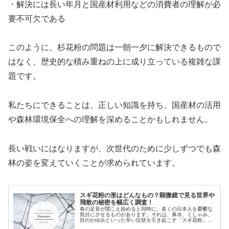
・解決には長い年月と国産材利用などの消費者の理解が必
要不可欠である
このように、杉花粉の問題は一朝一夕に解決できるもので
はなく、歴史的な積み重ねの上に成り立っている複雑な課
題です。
私たちにできることは、正しい知識を持ち、国産材の活用
や森林環境保全への理解を深めることかもしれません。
長い戦いにはなりますが、次世代のために少しずつでも森
林の姿を変えていくことが求められています。
スギ花粉の形はどんなもの？顕微鏡で見る世界や
飛散の秘密を幅広く調査！
春の足音が聞こえ始めると同時に、多くの日本人を憂鬱な
気分にさせるものがあります。それは、鼻水、くしゃみ、
目のかゆみといった辛い症状を引き起こす「スギ花粉」で
す。天気予報のコーナーでは連日、花粉の飛散予報が伝え