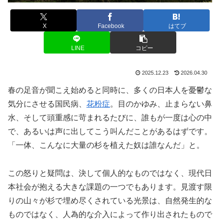
X
Facebook
はてブ
LINE
コピー
2025.12.23
2026.04.30
春の足音が聞こえ始めると同時に、多くの日本人を憂鬱な
気分にさせる国民病、
花粉症
。目のかゆみ、止まらない鼻
水、そして頭重感に苛まれるたびに、誰もが一度は心の中
で、あるいは声に出してこう叫んだことがあるはずです。
「一体、こんなに大量の杉を植えた奴は誰なんだ」と。
この怒りと疑問は、決して個人的なものではなく、現代日
本社会が抱える大きな課題の一つでもあります。見渡す限
りの山々が杉で埋め尽くされている光景は、自然発生的な
ものではなく、人為的な介入によって作り出されたもので