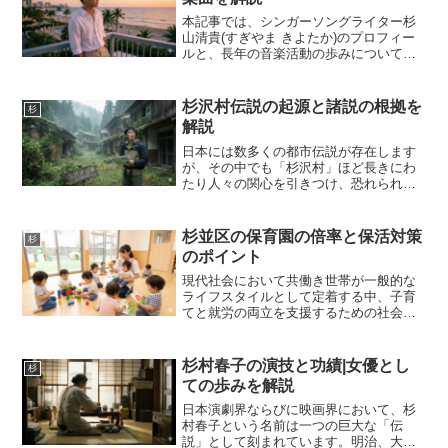
本記事では、シンガーソングライター杉
山清貴(すぎやま きよたか)のプロフィー
ルと、長年の音楽活動の歩みについて公
開情報の範囲で解説します。デビュー以
来の代表曲や活動の変遷を整理しまし
た。シティポップ・AORの代表的アーテ
杉沢村伝説の起源と諸説の根拠を
杉
ィストとして、現在も...
解説
日本には数多くの都市伝説が存在します
が、その中でも「杉沢村」ほど長きにわ
たり人々の関心を引きつけ、恐れられて
きた存在はないでしょう。地図から消さ
れた村、立ち入った者は二度と戻れな
い、かつて村人が全滅する凄惨な事件が
杉並区の保育園の倍率と保活対策
杉
起きたなど、語られるエピソ...
のポイント
現代社会において共働き世帯が一般的な
ライフスタイルとして定着する中、子育
てと就労の両立を支援するための社会イ
ンフラである保育施設の重要性はかつて
ないほどに高まっています。特に東京都
内の人口密集地域においては、限られた
杉村春子の演技と功績|女優とし
杉
土地や施設に対して想定を...
ての歩みを解説
日本演劇界ならびに映画界において、杉
村春子という名前は一つの巨大な「伝
説」として刻まれています。明治、大