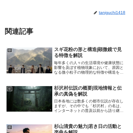
taniguchi1418
関連記事
スギ花粉の形と構造|顕微鏡で見
杉
る特徴を解説
毎年多くの人々の生活環境や健康状態に
影響を及ぼす植物現象において、原因と
なる微小粒子の物理的な特徴や構造を深
く理解することは、効果的な対策や予測
技術の向上において極めて重要です。特
に日本国内において広範囲に植林されて
杉沢村伝説の概要|現地情報と伝
杉
いる針葉樹が放出する生殖...
承の真偽を解説
日本各地には数多くの都市伝説が存在し
ますが、その中でも「杉沢村」の名は、
インターネットの普及以前から語り継が
れる恐怖の象徴として特別な位置を占め
ています。地図から消された村、立ち入
った者は二度と戻れない場所、そしてか
杉山清貴の魅力|若き日の活動と
杉
つて起きた凄惨な事件の記...
楽曲を解説