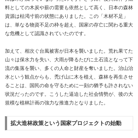
料としての木炭や薪の需要も依然として高く、日本の森林
資源は枯渇寸前の状態にありました。この「木材不足」
は、単なる物資不足の枠を超え、国家の存亡に関わる重大
な危機として認識されていたのです。
加えて、相次ぐ台風被害が日本を襲いました。荒れ果てた
山々は保水力を失い、大雨が降るたびに土石流となって下
流の集落を襲い、多くの人命と財産を奪いました。治山治
水という観点からも、禿げ山に木を植え、森林を再生させ
ることは、国民の命を守るために一刻の猶予も許されない
状況だったのです。こうした逼迫した社会情勢が、後の大
規模な植林計画の強力な推進力となりました。
拡大造林政策という国家プロジェクトの始動