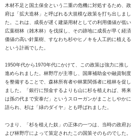
木材不足と国土保全という二重の危機に対処するため、政
府は「拡大造林」と呼ばれる大規模な政策を打ち出しまし
た。これは、成長が遅く建築用材としての利用価値が低い
広葉樹林（雑木林）を伐採し、その跡地に成長が早く経済
価値の高い針葉樹、すなわち杉やヒノキを人工的に植える
という計画でした。
1950年代から1970年代にかけて、この政策は強力に推し
進められました。林野庁が主導し、国庫補助金や融資制度
を整備することで、森林所有者や林業関係者に植林を促し
ました。「銀行に預金するよりも山に杉を植えれば、将来
は孫の代まで安泰だ」というスローガンがまことしやかに
語られ、杉は「緑のダイヤ」とも呼ばれました。
つまり、「杉を植えた奴」の正体の一つは、当時の政府お
よび林野庁によって策定されたこの国策そのものでした。