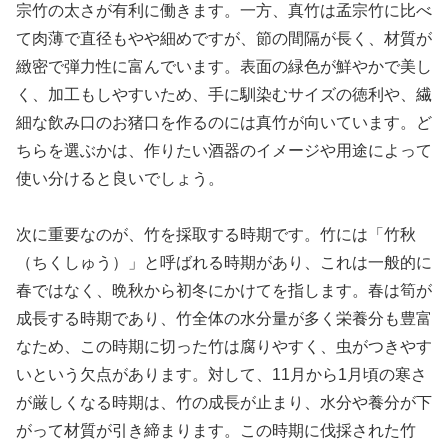
宗竹の太さが有利に働きます。一方、真竹は孟宗竹に比べ
て肉薄で直径もやや細めですが、節の間隔が長く、材質が
緻密で弾力性に富んでいます。表面の緑色が鮮やかで美し
く、加工もしやすいため、手に馴染むサイズの徳利や、繊
細な飲み口のお猪口を作るのには真竹が向いています。ど
ちらを選ぶかは、作りたい酒器のイメージや用途によって
使い分けると良いでしょう。
次に重要なのが、竹を採取する時期です。竹には「竹秋
（ちくしゅう）」と呼ばれる時期があり、これは一般的に
春ではなく、晩秋から初冬にかけてを指します。春は筍が
成長する時期であり、竹全体の水分量が多く栄養分も豊富
なため、この時期に切った竹は腐りやすく、虫がつきやす
いという欠点があります。対して、11月から1月頃の寒さ
が厳しくなる時期は、竹の成長が止まり、水分や養分が下
がって材質が引き締まります。この時期に伐採された竹