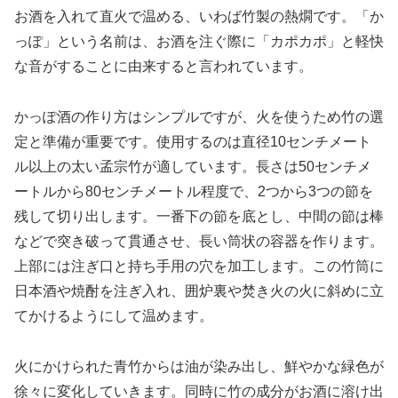
お酒を入れて直火で温める、いわば竹製の熱燗です。「か
っぽ」という名前は、お酒を注ぐ際に「カポカポ」と軽快
な音がすることに由来すると言われています。
かっぽ酒の作り方はシンプルですが、火を使うため竹の選
定と準備が重要です。使用するのは直径10センチメート
ル以上の太い孟宗竹が適しています。長さは50センチメ
ートルから80センチメートル程度で、2つから3つの節を
残して切り出します。一番下の節を底とし、中間の節は棒
などで突き破って貫通させ、長い筒状の容器を作ります。
上部には注ぎ口と持ち手用の穴を加工します。この竹筒に
日本酒や焼酎を注ぎ入れ、囲炉裏や焚き火の火に斜めに立
てかけるようにして温めます。
火にかけられた青竹からは油が染み出し、鮮やかな緑色が
徐々に変化していきます。同時に竹の成分がお酒に溶け出