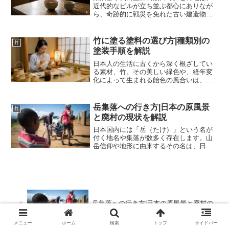
近代的なビルが立ち並ぶ都心にありなが
ら、奇跡的に戦災を免れた古い建造物が
残る一画として知られています。その中
でも、ひときわ異彩を放ち、訪れる人々
を昭和初期へとタイムスリップさせる場
竹に塗る塗料の選び方|種類別の
竹
所が、甘味処の竹むらです...
塗装手順を解説
日本人の生活に古くから深く根ざしてい
る素材、竹。その美しい緑色や、経年変
化によって生まれる飴色の風合いは、多
くの人々を魅了してきました。建材とし
ての竹垣や濡れ縁、インテリアとしての
家具や照明、そして釣竿や茶道具といっ
岳集落への行き方|日本の原風景
竹
た工芸品に至るまで、竹の...
と廃村の現状を解説
日本国内には「岳（たけ）」という名が
付く地名や集落が数多く存在します。山
岳信仰や地形に由来するその名は、日本
の険しくも美しい自然環境を象徴してい
ます。インターネット上で「岳集落」と
検索する際、主に二つの異なる場所が対
象となっていることはご存...
岳集落への行き方|日本の原風景と廃村の
現状を解説
メニュー
ホーム
検索
トップ
サイドバー