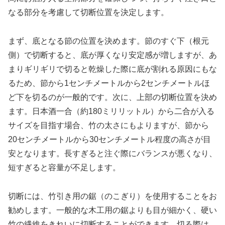
なる部分を考慮して切断位置を決定します。
まず、底となる節の位置を決めます。節のすぐ下（根元
側）で切断すると、底が厚くなり安定感が増しますが、あ
まりギリギリで切ると乾燥した際に底が割れる原因にもな
るため、節から1センチメートルから2センチメートルほ
ど下を切るのが一般的です。次に、上部の切断位置を決め
ます。日本酒一合（約180ミリリットル）から二合が入る
サイズを目指す場合、竹の太さにもよりますが、節から
20センチメートルから30センチメートル程度の高さが目
安となります。長すぎると注ぐ際にバランスが悪くなり、
短すぎると容量が不足します。
切断には、竹引き用の鋸（のこぎり）を使用することをお
勧めします。一般的な木工用の鋸よりも目が細かく、硬い
竹の繊維をきれいに切断することができます。切る際は、