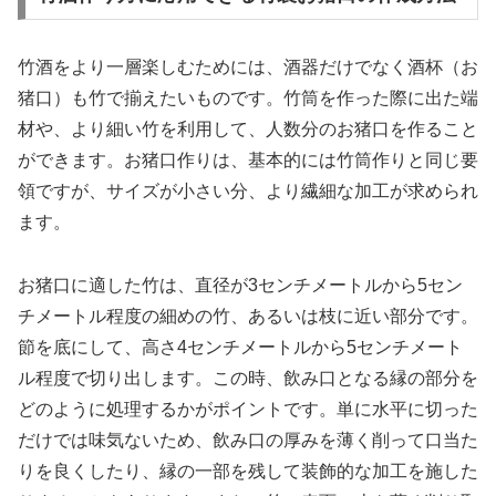
竹酒をより一層楽しむためには、酒器だけでなく酒杯（お
猪口）も竹で揃えたいものです。竹筒を作った際に出た端
材や、より細い竹を利用して、人数分のお猪口を作ること
ができます。お猪口作りは、基本的には竹筒作りと同じ要
領ですが、サイズが小さい分、より繊細な加工が求められ
ます。
お猪口に適した竹は、直径が3センチメートルから5セン
チメートル程度の細めの竹、あるいは枝に近い部分です。
節を底にして、高さ4センチメートルから5センチメート
ル程度で切り出します。この時、飲み口となる縁の部分を
どのように処理するかがポイントです。単に水平に切った
だけでは味気ないため、飲み口の厚みを薄く削って口当た
りを良くしたり、縁の一部を残して装飾的な加工を施した