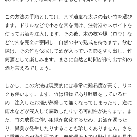
この方法の手順としては、まず適度な太さの若い竹を選び
ます。ドリルなどで小さな穴を開け、注射器やスポイトを
使ってお酒を注入します。その後、木の枝や蝋（ロウ）な
どで穴を完全に密閉し、自然の中で熟成を待ちます。飲む
際は、その竹を伐採して酒が入っている節を切り出し、竹
筒酒として楽しみます。まさに自然と時間が作り出す幻の
酒と言えるでしょう。
しかし、この方法は現実的には非常に難易度が高く、リス
クも伴います。まず、竹は植物であり呼吸をしているた
め、注入したお酒が蒸発して無くなってしまったり、逆に
雨水などが浸入して腐敗したりする可能性があります。ま
た、竹の成長に伴い組織が変化するため、お酒が濁った
り、異臭が発生したりすることも珍しくありません。さら
に重要なのが衛生面です。自然環境下では野生動物や昆虫