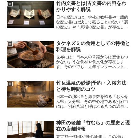
竹内文書とは|古文書の内容をわ
竹
かりやすく解説
日本の歴史には、学校の教科書や一般的
な歴史書には決して載ることのない「裏
の歴史」や「異端の歴史書」が存在しま
す。それらは総じて「古史古伝（こしこ
でん）」と呼ばれ、アカデミズムの歴史
学からは「偽書（ぎしょ）」として扱わ
タケネズミの食用としての特徴と
竹
れながらも、一部の熱狂的...
料理を解説
世界には、日本人の常識からは想像もつ
かないような食材や食文化が存在しま
す。その中でも、近年インターネット動
画サイトを中心に大きな話題を呼び、一
部の美食家や好奇心旺盛な層から熱い視
線を注がれている食材があります。それ
竹瓦温泉の砂湯|予約・入浴方法
竹
が「タケネズミ」です。ネズ...
と待ち時間のコツ
日本一の湧出量と源泉数を誇る「おんせ
ん県」大分県。その中心地である別府市
には、別府八湯と呼ばれる八つの温泉郷
が点在し、街の至る所から湯けむりが立
ち上っています。数ある温泉施設の中で
も、別府温泉のシンボルとして圧倒的な
神田の老舗『竹むら』の歴史と現
竹
存在感を放ち、観光客のみ...
在の店舗情報
東京都千代田区神田須田町。この地は、