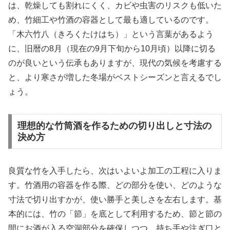
は、乾燥しても割れにくく、カビや虫害のリスクも低いた
め、竹細工や竹酒の容器として最も適しているのです。
「木六竹八（きろくたけはち）」という言葉があるよう
に、旧暦の8月（現在の9月下旬から10月頃）以降に切る
のが良いという伝承もありますが、現代の気候を考慮する
と、より寒さが増した冬場がベストシーズンと言えるでし
ょう。
理想的な竹筒酒を作るための切り出しと寸法の
決め方
良質な竹を入手したら、次はいよいよ加工の工程に入りま
す。竹酒用の容器を作る際、どの部分を使い、どのような
寸法で切り出すかが、使い勝手と美しさを左右します。基
本的には、竹の「節」を底として利用するため、節と節の
間にお酒が入る空洞部分を確保しつつ、持ち手や注ぎ口と