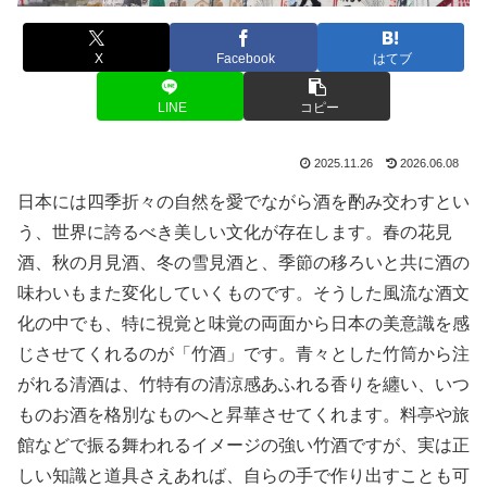
X
Facebook
はてブ
LINE
コピー
2025.11.26
2026.06.08
日本には四季折々の自然を愛でながら酒を酌み交わすとい
う、世界に誇るべき美しい文化が存在します。春の花見
酒、秋の月見酒、冬の雪見酒と、季節の移ろいと共に酒の
味わいもまた変化していくものです。そうした風流な酒文
化の中でも、特に視覚と味覚の両面から日本の美意識を感
じさせてくれるのが「竹酒」です。青々とした竹筒から注
がれる清酒は、竹特有の清涼感あふれる香りを纏い、いつ
ものお酒を格別なものへと昇華させてくれます。料亭や旅
館などで振る舞われるイメージの強い竹酒ですが、実は正
しい知識と道具さえあれば、自らの手で作り出すことも可