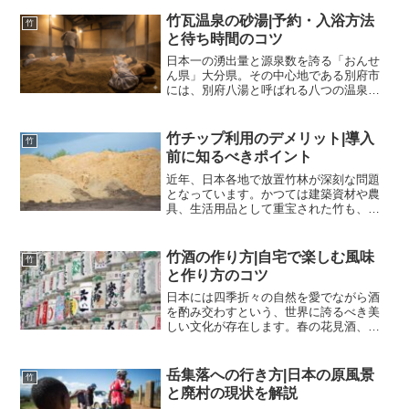
竹瓦温泉の砂湯|予約・入浴方法
竹
と待ち時間のコツ
日本一の湧出量と源泉数を誇る「おんせ
ん県」大分県。その中心地である別府市
には、別府八湯と呼ばれる八つの温泉郷
が点在し、街の至る所から湯けむりが立
ち上っています。数ある温泉施設の中で
も、別府温泉のシンボルとして圧倒的な
竹チップ利用のデメリット|導入
竹
存在感を放ち、観光客のみ...
前に知るべきポイント
近年、日本各地で放置竹林が深刻な問題
となっています。かつては建築資材や農
具、生活用品として重宝された竹も、プ
ラスチック製品の普及や生活様式の変化
により需要が激減し、管理されなくなっ
た竹林が里山を侵食し続けています。こ
竹酒の作り方|自宅で楽しむ風味
竹
の「竹害」に対する解決策...
と作り方のコツ
日本には四季折々の自然を愛でながら酒
を酌み交わすという、世界に誇るべき美
しい文化が存在します。春の花見酒、秋
の月見酒、冬の雪見酒と、季節の移ろい
と共に酒の味わいもまた変化していくも
のです。そうした風流な酒文化の中で
岳集落への行き方|日本の原風景
竹
も、特に視覚と味覚の両面か...
と廃村の現状を解説