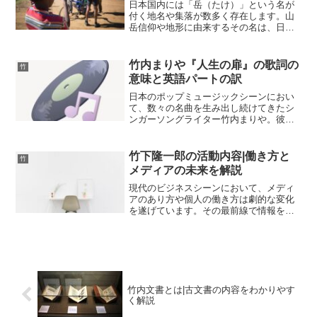
日本国内には「岳（たけ）」という名が
付く地名や集落が数多く存在します。山
岳信仰や地形に由来するその名は、日本
の険しくも美しい自然環境を象徴してい
ます。インターネット上で「岳集落」と
検索する際、主に二つの異なる場所が対
竹内まりや『人生の扉』の歌詞の
竹
象となっていることはご存...
意味と英語パートの訳
日本のポップミュージックシーンにおい
て、数々の名曲を生み出し続けてきたシ
ンガーソングライター竹内まりや。彼女
が2007年に発表した楽曲「人生の扉」
は、発表から長い年月が経過した現在で
も、幅広い世代の心に深く響き続けるス
竹下隆一郎の活動内容|働き方と
竹
タンダードナンバーとし...
メディアの未来を解説
現代のビジネスシーンにおいて、メディ
アのあり方や個人の働き方は劇的な変化
を遂げています。その最前線で情報を発
信し続けているのが、ビジネス映像メデ
ィア「PIVOT」のチーフ・グローバル・
エディターを務める竹下隆一郎氏です。
朝日新聞社からハフポ...
竹内文書とは|古文書の内容をわかりやす
く解説