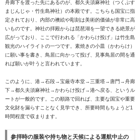
舟廊下を渡った先にあるのが、都久夫須麻神社（つくぶす
まじんじゃ・竹生島神社）の本殿です。こちらも国宝に指
定されており、内部の襖絵や彫刻は美術的価値が非常に高
いものです。神社の拝殿からは琵琶湖を一望できる絶景が
広がっており、ここで行われる「かわらけ投げ」は竹生島
観光のハイライトの一つです。素焼きの小皿（かわらけ）
に願い事を書き、鳥居に向かって投げ、見事鳥居の間を通
れば願いが叶うと言われています。
このように、港→石段→宝厳寺本堂→三重塔→唐門→舟廊
下→都久夫須麻神社→かわらけ投げ→港へ戻る、というル
ートが一般的です。この順路で回れば、主要な国宝や重要
文化財を漏らすことなく見学でき、所要時間もちょうど1
時間程度で収まります。
参拝時の服装や持ち物と天候による運航中止の