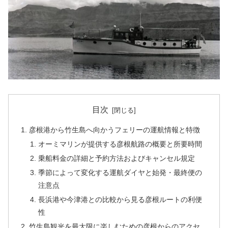
目次
彦根港から竹生島へ向かうフェリーの運航情報と特徴
オーミマリンが提供する彦根航路の概要と所要時間
乗船料金の詳細と予約方法およびキャンセル規定
季節によって変化する運航ダイヤと始発・最終便の
注意点
長浜港や今津港との比較から見る彦根ルートの利便
性
竹生島観光を最大限に楽しむための彦根からのアクセ