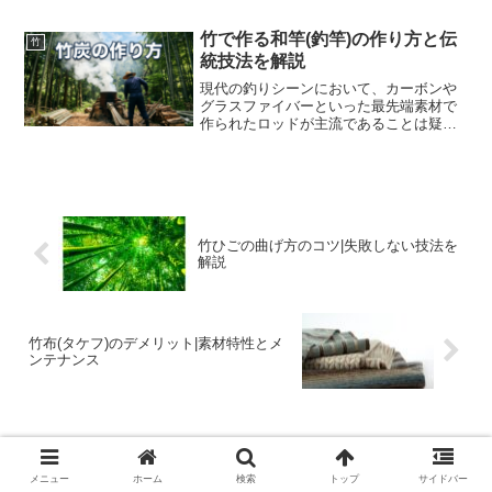
玉県西部から東京都多摩地域にかけて広
く愛されている郷土料理が「武蔵野うど
竹で作る和竿(釣竿)の作り方と伝
竹
ん」です。一般的なうどん...
統技法を解説
現代の釣りシーンにおいて、カーボンや
グラスファイバーといった最先端素材で
作られたロッドが主流であることは疑い
ようのない事実です。軽くて強く、感度
に優れ、メンテナンスも容易なこれらの
工業製品は、釣果を追い求めるアングラ
ーにとって最強の武器とな...
竹ひごの曲げ方のコツ|失敗しない技法を
解説
竹布(タケフ)のデメリット|素材特性とメ
ンテナンス
コメント
メニュー
ホーム
検索
トップ
サイドバー