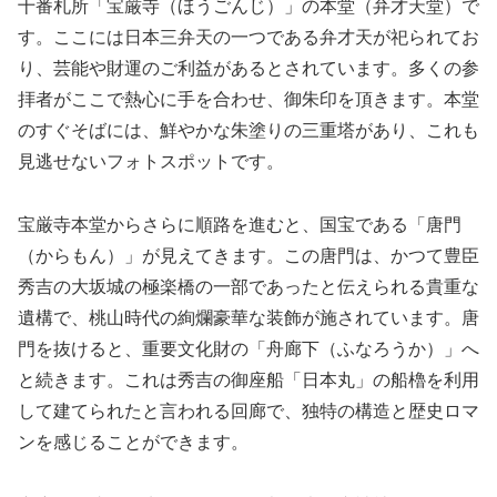
十番札所「宝厳寺（ほうごんじ）」の本堂（弁才天堂）で
す。ここには日本三弁天の一つである弁才天が祀られてお
り、芸能や財運のご利益があるとされています。多くの参
拝者がここで熱心に手を合わせ、御朱印を頂きます。本堂
のすぐそばには、鮮やかな朱塗りの三重塔があり、これも
見逃せないフォトスポットです。
宝厳寺本堂からさらに順路を進むと、国宝である「唐門
（からもん）」が見えてきます。この唐門は、かつて豊臣
秀吉の大坂城の極楽橋の一部であったと伝えられる貴重な
遺構で、桃山時代の絢爛豪華な装飾が施されています。唐
門を抜けると、重要文化財の「舟廊下（ふなろうか）」へ
と続きます。これは秀吉の御座船「日本丸」の船櫓を利用
して建てられたと言われる回廊で、独特の構造と歴史ロマ
ンを感じることができます。