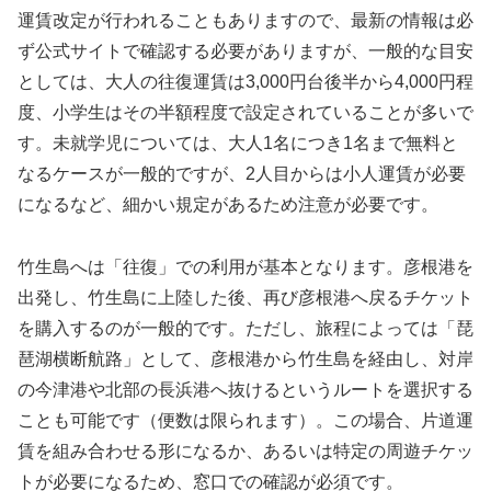
運賃改定が行われることもありますので、最新の情報は必
ず公式サイトで確認する必要がありますが、一般的な目安
としては、大人の往復運賃は3,000円台後半から4,000円程
度、小学生はその半額程度で設定されていることが多いで
す。未就学児については、大人1名につき1名まで無料と
なるケースが一般的ですが、2人目からは小人運賃が必要
になるなど、細かい規定があるため注意が必要です。
竹生島へは「往復」での利用が基本となります。彦根港を
出発し、竹生島に上陸した後、再び彦根港へ戻るチケット
を購入するのが一般的です。ただし、旅程によっては「琵
琶湖横断航路」として、彦根港から竹生島を経由し、対岸
の今津港や北部の長浜港へ抜けるというルートを選択する
ことも可能です（便数は限られます）。この場合、片道運
賃を組み合わせる形になるか、あるいは特定の周遊チケッ
トが必要になるため、窓口での確認が必須です。