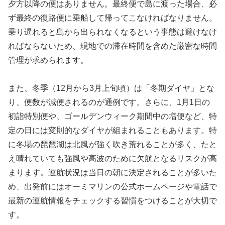
夕方以降の便はありません。最終便で島に渡った場合、必
ず最終の復路便に乗船して帰ってこなければなりません。
乗り遅れると島から出られなくなるという事態は避けなけ
ればならないため、現地での滞在時間を含めた厳密な時間
管理が求められます。
また、冬季（12月から3月上旬頃）は「冬期ダイヤ」とな
り、便数が減便されるのが通例です。さらに、1月1日の
初詣特別便や、ゴールデンウィーク期間中の増便など、特
定の日には変則的なダイヤが組まれることもあります。特
に冬場の琵琶湖は北風が強く吹き荒れることが多く、たと
え晴れていても強風や高波のために欠航となるリスクが高
まります。運航状況は当日の朝に決定されることが多いた
め、出発前にはオーミマリンの公式ホームページや電話で
最新の運航情報をチェックする習慣をつけることが大切で
す。