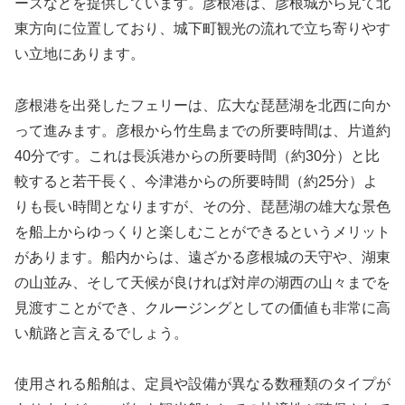
ーズなどを提供しています。彦根港は、彦根城から見て北
東方向に位置しており、城下町観光の流れで立ち寄りやす
い立地にあります。
彦根港を出発したフェリーは、広大な琵琶湖を北西に向か
って進みます。彦根から竹生島までの所要時間は、片道約
40分です。これは長浜港からの所要時間（約30分）と比
較すると若干長く、今津港からの所要時間（約25分）よ
りも長い時間となりますが、その分、琵琶湖の雄大な景色
を船上からゆっくりと楽しむことができるというメリット
があります。船内からは、遠ざかる彦根城の天守や、湖東
の山並み、そして天候が良ければ対岸の湖西の山々までを
見渡すことができ、クルージングとしての価値も非常に高
い航路と言えるでしょう。
使用される船舶は、定員や設備が異なる数種類のタイプが