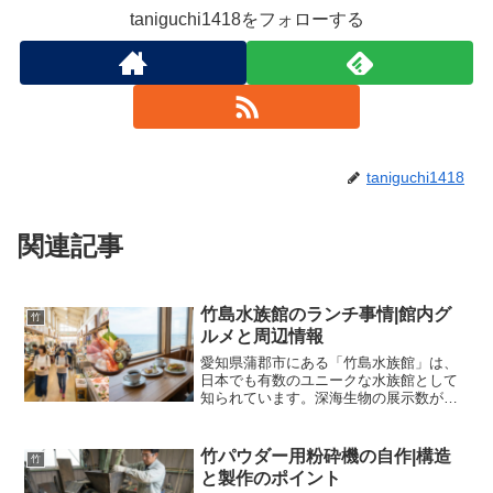
taniguchi1418をフォローする
taniguchi1418
関連記事
竹島水族館のランチ事情|館内グ
竹
ルメと周辺情報
愛知県蒲郡市にある「竹島水族館」は、
日本でも有数のユニークな水族館として
知られています。深海生物の展示数が日
本一であったり、飼育員さん手作りのク
スッと笑える解説ポップが話題になった
りと、小規模ながらも全国から多くのフ
竹パウダー用粉砕機の自作|構造
竹
ァンが訪れる人気スポット...
と製作のポイント