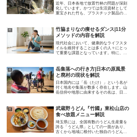
近年、日本各地で放置竹林の問題が深刻
化しています。かつては生活資材として
重宝された竹も、プラスチック製品の普
及や輸入タケノコの増加により需要が激
減し、管理されなくなった竹林が里山を
侵食している現状があります。この厄介
竹脇まりなの痩せるダンス|11分
竹
者扱いされている竹を有効...
メソッドの内容を解説
現代社会において、健康的なライフスタ
イルを維持することは多くの人々にとっ
て重要な課題となっています。特に、長
時間のデスクワークや外出自粛の影響に
よる運動不足は、体重の増加や体力の低
下、さらにはメンタルヘルスの不調な
岳集落への行き方|日本の原風景
竹
ど、様々な問題を引き起こす...
と廃村の現状を解説
日本国内には「岳（たけ）」という名が
付く地名や集落が数多く存在します。山
岳信仰や地形に由来するその名は、日本
の険しくも美しい自然環境を象徴してい
ます。インターネット上で「岳集落」と
検索する際、主に二つの異なる場所が対
武蔵野うどん『竹國』東松山店の
竹
象となっていることはご存...
食べ放題メニュー解説
埼玉県には、全国有数のうどん生産量を
誇る「うどん県」としての一面があり、
古くから地域に根付いた独自のうどん文
化が育まれてきました。その中でも、埼