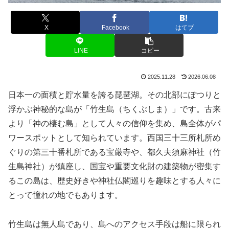
X
Facebook
はてブ
LINE
コピー
2025.11.28
2026.06.08
日本一の面積と貯水量を誇る琵琶湖。その北部にぽつりと
浮かぶ神秘的な島が「竹生島（ちくぶしま）」です。古来
より「神の棲む島」として人々の信仰を集め、島全体がパ
ワースポットとして知られています。西国三十三所札所め
ぐりの第三十番札所である宝厳寺や、都久夫須麻神社（竹
生島神社）が鎮座し、国宝や重要文化財の建築物が密集す
るこの島は、歴史好きや神社仏閣巡りを趣味とする人々に
とって憧れの地でもあります。
竹生島は無人島であり、島へのアクセス手段は船に限られ