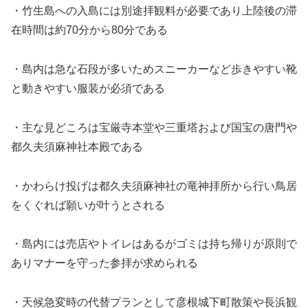
・竹生島への入島には別途拝観料が必要であり上陸後の滞
在時間は約70分から80分である
・島内は急な石段が多いためスニーカーなど歩きやすい靴
と動きやすい服装が必須である
・主な見どころは宝厳寺本堂や三重塔および国宝の唐門や
都久夫須麻神社本殿である
・かわらけ投げは都久夫須麻神社の竜神拝所から行い鳥居
をくぐれば願いが叶うとされる
・島内には売店やトイレはあるがゴミは持ち帰りが原則で
ありマナーを守った参拝が求められる
・天候急変時の代替プランとして彦根城下町散策や長浜観