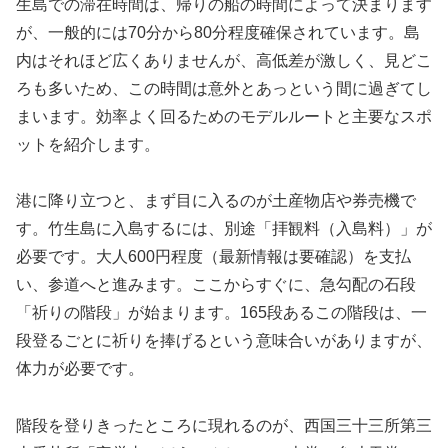
生島での滞在時間は、帰りの船の時間によって決まります
が、一般的には70分から80分程度確保されています。島
内はそれほど広くありませんが、高低差が激しく、見どこ
ろも多いため、この時間は意外とあっという間に過ぎてし
まいます。効率よく回るためのモデルルートと主要なスポ
ットを紹介します。
港に降り立つと、まず目に入るのが土産物店や券売機で
す。竹生島に入島するには、別途「拝観料（入島料）」が
必要です。大人600円程度（最新情報は要確認）を支払
い、参道へと進みます。ここからすぐに、急勾配の石段
「祈りの階段」が始まります。165段あるこの階段は、一
段登るごとに祈りを捧げるという意味合いがありますが、
体力が必要です。
階段を登りきったところに現れるのが、西国三十三所第三