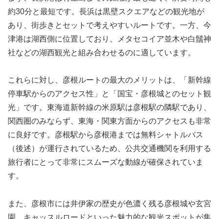
約30分と最短です。長浜は黒壁スクエアなどの観光地が
あり、街歩きとセットで考えやすいルートです。一方、今
津港は湖西側に位置しており、メタセコイア並木や白鬚神
社などの湖西観光と組み合わせるのに適しています。
これらに対し、彦根ルートの最大のメリットは、「新幹線
停車駅からのアクセス性」と「国宝・彦根城とのセット観
光」です。東海道新幹線の米原駅は彦根駅の隣駅であり、
関西圏のみならず、東海・関東方面からのアクセスも非常
に良好です。彦根駅から彦根港までは無料シャトルバス
（後述）が運行されているため、公共交通機関を利用する
旅行者にとって非常にスムーズな動線が確保されていま
す。
また、彦根市には井伊家の歴史が色濃く残る彦根城や玄宮
園、キャッスルロードといった魅力的な観光スポットが集