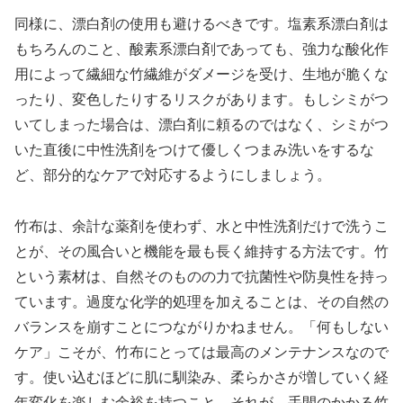
同様に、漂白剤の使用も避けるべきです。塩素系漂白剤は
もちろんのこと、酸素系漂白剤であっても、強力な酸化作
用によって繊細な竹繊維がダメージを受け、生地が脆くな
ったり、変色したりするリスクがあります。もしシミがつ
いてしまった場合は、漂白剤に頼るのではなく、シミがつ
いた直後に中性洗剤をつけて優しくつまみ洗いをするな
ど、部分的なケアで対応するようにしましょう。
竹布は、余計な薬剤を使わず、水と中性洗剤だけで洗うこ
とが、その風合いと機能を最も長く維持する方法です。竹
という素材は、自然そのものの力で抗菌性や防臭性を持っ
ています。過度な化学的処理を加えることは、その自然の
バランスを崩すことにつながりかねません。「何もしない
ケア」こそが、竹布にとっては最高のメンテナンスなので
す。使い込むほどに肌に馴染み、柔らかさが増していく経
年変化を楽しむ余裕を持つこと。それが、手間のかかる竹