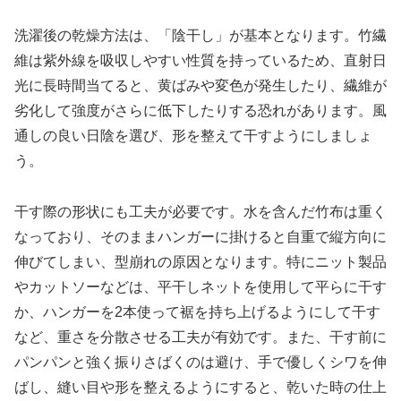
洗濯後の乾燥方法は、「陰干し」が基本となります。竹繊
維は紫外線を吸収しやすい性質を持っているため、直射日
光に長時間当てると、黄ばみや変色が発生したり、繊維が
劣化して強度がさらに低下したりする恐れがあります。風
通しの良い日陰を選び、形を整えて干すようにしましょ
う。
干す際の形状にも工夫が必要です。水を含んだ竹布は重く
なっており、そのままハンガーに掛けると自重で縦方向に
伸びてしまい、型崩れの原因となります。特にニット製品
やカットソーなどは、平干しネットを使用して平らに干す
か、ハンガーを2本使って裾を持ち上げるようにして干す
など、重さを分散させる工夫が有効です。また、干す前に
パンパンと強く振りさばくのは避け、手で優しくシワを伸
ばし、縫い目や形を整えるようにすると、乾いた時の仕上