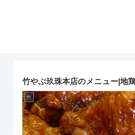
竹やぶ玖珠本店のメニュー|地
竹