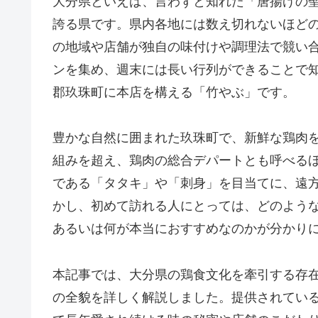
大分県といえば、言わずと知れた「唐揚げの
誇る県です。県内各地には数え切れないほど
の地域や店舗が独自の味付けや調理法で競い
ンを集め、週末には長い行列ができることで
郡玖珠町に本店を構える「竹やぶ」です。
豊かな自然に囲まれた玖珠町で、新鮮な鶏肉
組みを超え、鶏肉の総合デパートとも呼べる
である「タタキ」や「刺身」を目当てに、遠
かし、初めて訪れる人にとっては、どのよう
あるいは何が本当におすすめなのかが分かり
本記事では、大分県の鶏食文化を牽引する存
の全貌を詳しく解説しました。提供されてい