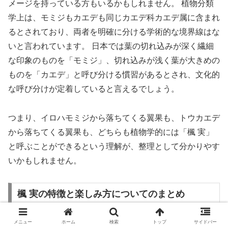
メージを持っている方もいるかもしれません。 植物分類
学上は、モミジもカエデも同じカエデ科カエデ属に含まれ
るとされており、両者を明確に分ける学術的な境界線はな
いと言われています。 日本では葉の切れ込みが深く繊細
な印象のものを「モミジ」、切れ込みが浅く葉が大きめの
ものを「カエデ」と呼び分ける慣習があるとされ、文化的
な呼び分けが定着していると言えるでしょう。
つまり、イロハモミジから落ちてくる翼果も、トウカエデ
から落ちてくる翼果も、どちらも植物学的には「楓 実」
と呼ぶことができるという理解が、整理として分かりやす
いかもしれません。
楓 実の特徴と楽しみ方についてのまとめ
メニュー
ホーム
検索
トップ
サイドバー
今回は楓の楓 実についてお伝えしました。以下に、今回