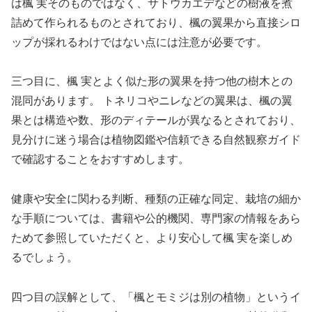
は楓 実そのものではなく、サトウカエデなどの樹液を煮
詰めて作られるものとされており、楓の翼果から直接シロ
ップが採れるわけではない点には注意が必要です。
三つ目に、楓 実とよく似た形の翼果を持つ他の樹木との
混同があります。 トネリコやニレなどの翼果は、楓の翼
果とは構造や数、形のディテールが異なるとされており、
見分けに迷う場合は植物図鑑や信頼できる自然観察ガイド
で確認することをおすすめします。
健康や安全に関わる判断、種類の正確な同定、栽培の細か
な手順については、書籍や公的機関、専門家の情報をあら
ためて参照していただくと、より安心して楓 実を楽しめ
るでしょう。
四つ目の誤解として、「楓とモミジは別の植物」というイ