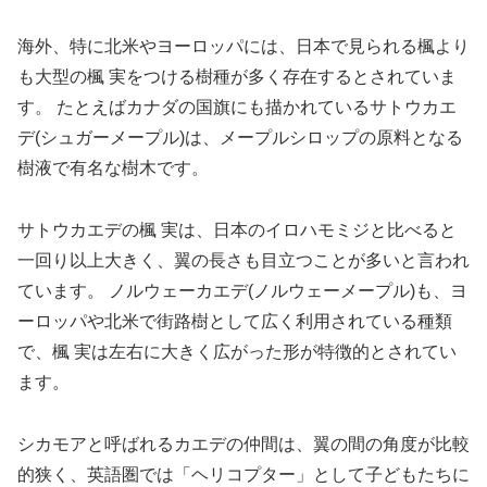
海外、特に北米やヨーロッパには、日本で見られる楓より
も大型の楓 実をつける樹種が多く存在するとされていま
す。 たとえばカナダの国旗にも描かれているサトウカエ
デ(シュガーメープル)は、メープルシロップの原料となる
樹液で有名な樹木です。
サトウカエデの楓 実は、日本のイロハモミジと比べると
一回り以上大きく、翼の長さも目立つことが多いと言われ
ています。 ノルウェーカエデ(ノルウェーメープル)も、ヨ
ーロッパや北米で街路樹として広く利用されている種類
で、楓 実は左右に大きく広がった形が特徴的とされてい
ます。
シカモアと呼ばれるカエデの仲間は、翼の間の角度が比較
的狭く、英語圏では「ヘリコプター」として子どもたちに