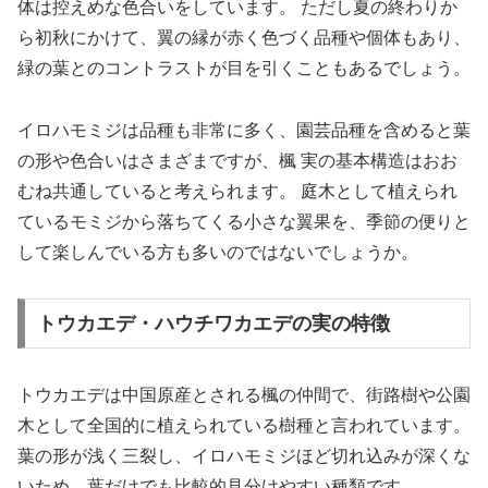
体は控えめな色合いをしています。 ただし夏の終わりか
ら初秋にかけて、翼の縁が赤く色づく品種や個体もあり、
緑の葉とのコントラストが目を引くこともあるでしょう。
イロハモミジは品種も非常に多く、園芸品種を含めると葉
の形や色合いはさまざまですが、楓 実の基本構造はおお
むね共通していると考えられます。 庭木として植えられ
ているモミジから落ちてくる小さな翼果を、季節の便りと
して楽しんでいる方も多いのではないでしょうか。
トウカエデ・ハウチワカエデの実の特徴
トウカエデは中国原産とされる楓の仲間で、街路樹や公園
木として全国的に植えられている樹種と言われています。
葉の形が浅く三裂し、イロハモミジほど切れ込みが深くな
いため、葉だけでも比較的見分けやすい種類です。