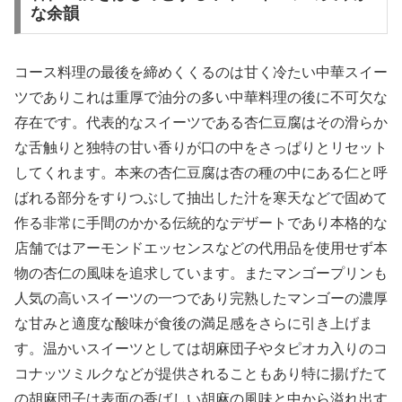
な余韻
コース料理の最後を締めくくるのは甘く冷たい中華スイー
ツでありこれは重厚で油分の多い中華料理の後に不可欠な
存在です。代表的なスイーツである杏仁豆腐はその滑らか
な舌触りと独特の甘い香りが口の中をさっぱりとリセット
してくれます。本来の杏仁豆腐は杏の種の中にある仁と呼
ばれる部分をすりつぶして抽出した汁を寒天などで固めて
作る非常に手間のかかる伝統的なデザートであり本格的な
店舗ではアーモンドエッセンスなどの代用品を使用せず本
物の杏仁の風味を追求しています。またマンゴープリンも
人気の高いスイーツの一つであり完熟したマンゴーの濃厚
な甘みと適度な酸味が食後の満足感をさらに引き上げま
す。温かいスイーツとしては胡麻団子やタピオカ入りのコ
コナッツミルクなどが提供されることもあり特に揚げたて
の胡麻団子は表面の香ばしい胡麻の風味と中から溢れ出す