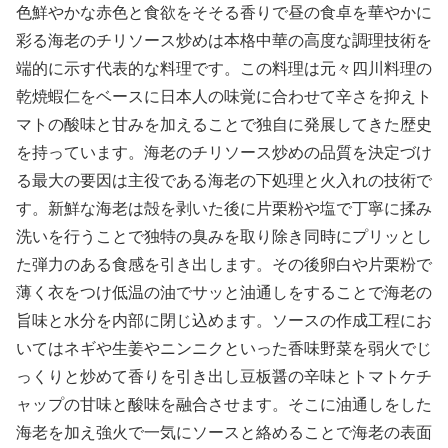
色鮮やかな赤色と食欲をそそる香りで昼の食卓を華やかに
彩る海老のチリソース炒めは本格中華の高度な調理技術を
端的に示す代表的な料理です。この料理は元々四川料理の
乾焼蝦仁をベースに日本人の味覚に合わせて辛さを抑えト
マトの酸味と甘みを加えることで独自に発展してきた歴史
を持っています。海老のチリソース炒めの品質を決定づけ
る最大の要因は主役である海老の下処理と火入れの技術で
す。新鮮な海老は殻を剥いた後に片栗粉や塩で丁寧に揉み
洗いを行うことで独特の臭みを取り除き同時にプリッとし
た弾力のある食感を引き出します。その後卵白や片栗粉で
薄く衣をつけ低温の油でサッと油通しをすることで海老の
旨味と水分を内部に閉じ込めます。ソースの作成工程にお
いてはネギや生姜やニンニクといった香味野菜を弱火でじ
っくりと炒めて香りを引き出し豆板醤の辛味とトマトケチ
ャップの甘味と酸味を融合させます。そこに油通しをした
海老を加え強火で一気にソースと絡めることで海老の表面