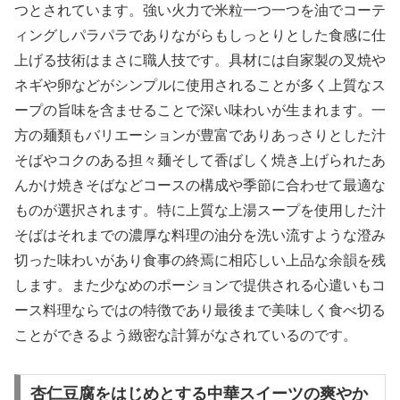
つとされています。強い火力で米粒一つ一つを油でコーテ
ィングしパラパラでありながらもしっとりとした食感に仕
上げる技術はまさに職人技です。具材には自家製の叉焼や
ネギや卵などがシンプルに使用されることが多く上質なス
ープの旨味を含ませることで深い味わいが生まれます。一
方の麺類もバリエーションが豊富でありあっさりとした汁
そばやコクのある担々麺そして香ばしく焼き上げられたあ
んかけ焼きそばなどコースの構成や季節に合わせて最適な
ものが選択されます。特に上質な上湯スープを使用した汁
そばはそれまでの濃厚な料理の油分を洗い流すような澄み
切った味わいがあり食事の終焉に相応しい上品な余韻を残
します。また少なめのポーションで提供される心遣いもコ
ース料理ならではの特徴であり最後まで美味しく食べ切る
ことができるよう緻密な計算がなされているのです。
杏仁豆腐をはじめとする中華スイーツの爽やか