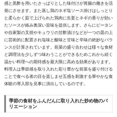
感と黒酢を用いたさっぱりとした味付けが胃腸の働きを活
発にさせます。また蒸し鶏のネギ塩ソース掛けはしっとり
と柔らかく茹で上げられた鶏肉に生姜とネギの香りが効い
たソースが絡み奥深い旨味を提供します。さらにピータン
や自家製の叉焼やキュウリの甘酢漬けなどが一つの皿の上
に芸術的に配置され塩味と酸味と甘味と辛味の絶妙なバラ
ンスが計算されています。前菜の盛り合わせは様々な食材
と調理法を少しずつ味わうことができるためこれから続く
温かい料理への期待感を最大限に高める効果があります。
料理人は季節感を取り入れた彩り豊かな前菜を盛り付ける
ことで食べる者の目を楽しませ五感を刺激する華やかな食
体験の導入部を見事に演出しているのです。
季節の食材をふんだんに取り入れた炒め物のバ
リエーション