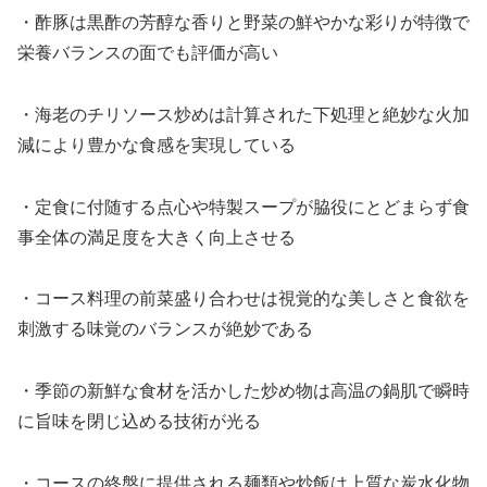
・酢豚は黒酢の芳醇な香りと野菜の鮮やかな彩りが特徴で
栄養バランスの面でも評価が高い
・海老のチリソース炒めは計算された下処理と絶妙な火加
減により豊かな食感を実現している
・定食に付随する点心や特製スープが脇役にとどまらず食
事全体の満足度を大きく向上させる
・コース料理の前菜盛り合わせは視覚的な美しさと食欲を
刺激する味覚のバランスが絶妙である
・季節の新鮮な食材を活かした炒め物は高温の鍋肌で瞬時
に旨味を閉じ込める技術が光る
・コースの終盤に提供される麺類や炒飯は上質な炭水化物