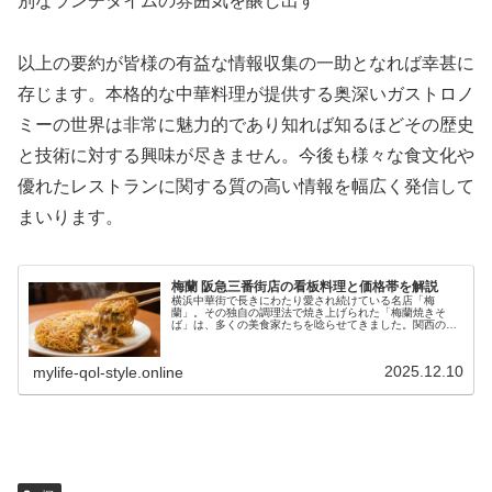
別なランチタイムの雰囲気を醸し出す
以上の要約が皆様の有益な情報収集の一助となれば幸甚に
存じます。本格的な中華料理が提供する奥深いガストロノ
ミーの世界は非常に魅力的であり知れば知るほどその歴史
と技術に対する興味が尽きません。今後も様々な食文化や
優れたレストランに関する質の高い情報を幅広く発信して
まいります。
梅蘭 阪急三番街店の看板料理と価格帯を解説
横浜中華街で長きにわたり愛され続けている名店「梅
蘭」。その独自の調理法で焼き上げられた「梅蘭焼きそ
ば」は、多くの美食家たちを唸らせてきました。関西の主
要な拠点である大阪・梅田においても、その伝統の味を楽
しむことができます。特にアクセスの良さ...
2025.12.10
mylife-qol-style.online