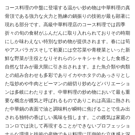
コース料理の中盤に登場する温かい炒め物は中華料理の真
骨頂である強力な火力と熟練の鍋振りの技術が最も顕著に
現れる部分です。高級中華料理店のコース料理では四季
折々の旬の食材がふんだんに取り入れられておりその時期
にしか味わえない特別な炒め物が提供されます。春には筍
やアスパラガスそして初夏には空芯菜や青梗菜といった新
鮮な野菜が主役となりそれらのシャキシャキとした食感と
自然な甘みが最大限に引き出されます。また魚介類や肉類
との組み合わせも多彩でありイカやホタテのあっさりとし
た塩炒めや牛肉とピーマンの細切り炒めなどバリエーショ
ンは多岐にわたります。中華料理の炒め物において最も重
要な概念が鑊気と呼ばれるものでありこれは高温に熱され
た中華鍋の表面で油と調味料が瞬時に焦げることで生み出
される独特の香ばしい風味を指します。この鑊気は家庭の
コンロでは決して再現することができないプロフェッショ
ナルな環境と技術の産物であり料理に圧倒的な立体感と深