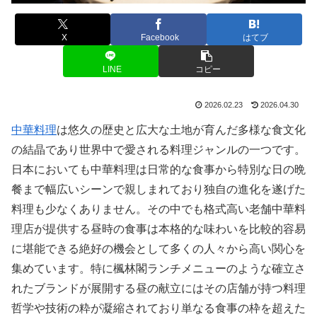
X
Facebook
はてブ
LINE
コピー
2026.02.23
2026.04.30
中華料理
は悠久の歴史と広大な土地が育んだ多様な食文化
の結晶であり世界中で愛される料理ジャンルの一つです。
日本においても中華料理は日常的な食事から特別な日の晩
餐まで幅広いシーンで親しまれており独自の進化を遂げた
料理も少なくありません。その中でも格式高い老舗中華料
理店が提供する昼時の食事は本格的な味わいを比較的容易
に堪能できる絶好の機会として多くの人々から高い関心を
集めています。特に楓林閣ランチメニューのような確立さ
れたブランドが展開する昼の献立にはその店舗が持つ料理
哲学や技術の粋が凝縮されており単なる食事の枠を超えた