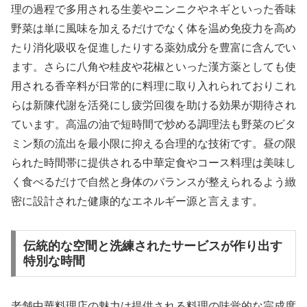
理の過程で多用される生姜やニンニクやネギといった香味
野菜は単に風味を加えるだけでなく体を温め免疫力を高め
たり消化吸収を促進したりする薬効成分を豊富に含んでい
ます。さらに八角や桂皮や花椒といった漢方薬としても使
用される香辛料が日常的に料理に取り入れられておりこれ
らは新陳代謝を活発にし疲労回復を助ける効果が期待され
ています。高温の油で短時間で炒める調理法も野菜のビタ
ミン類の流出を最小限に抑える合理的な技術です。昼の限
られた時間帯に提供される中華定食やコース料理は美味し
く食べるだけで自然と身体のバランスが整えられるよう緻
密に設計された健康的なエネルギー源と言えます。
伝統的な空間と洗練されたサービスが作り出す
特別な時間
老舗中華料理店の魅力は提供される料理の味覚的な完成度