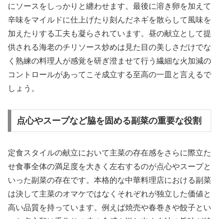
にソースをしっかりと纏わせます。最後に溶き卵を加えて
辛味をマイルドに仕上げたり刻んだネギを散らして風味を
加えたりする工夫も凝らされています。昼の献立として提
供される海老のチリソース炒めは見た目の美しさだけでな
く熟練の料理人が感覚を研ぎ澄ませて行う繊細な火加減の
コントロールがあってこそ成立する至高の一皿と言えるで
しょう。
点心やスープなど脇を固める副菜の重要な役割
定食スタイルの献立において主菜の存在感をさらに際立た
せ食事全体の満足度を大きく左右するのが点心やスープと
いった副菜の存在です。本格的な中華料理店における副菜
は決して主菜のオマケではなくそれぞれが独立した価値と
高い品質を持っています。例えば焼売や春巻きや餃子とい