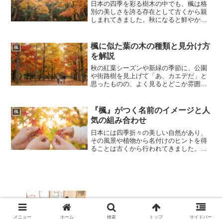
日本の四季を彩る樹木の中でも、楓は格
別の美しさを誇る存在として古くから親
しまれてきました。秋になると鮮やかに
色づくその葉は、多くの人々の心を捉
え、詩歌や絵画の題材としても欠かせな
い要素となっています。しかし、漢字と
楓に似た葉の木の種類と見分け方
楓
しての楓に目を向けると、そ...
を解説
秋の紅葉シーズンや新緑の季節に、公園
や街路樹を見上げて「あ、カエデだ」と
思ったものの、よく見るとどこか雰囲気
が違うと感じたことはないでしょうか。
植物の世界には、カエデやモミジによく
似た掌状の葉を持つ樹木が数多く存在し
『楓』がつく名前のイメージと人
楓
ます。これらは遠目には区...
気の組み合わせ
日本には四季折々の美しい自然があり、
その風景や植物から名付けのヒントを得
ることは古くから行われてきました。中
でも植物に由来する名前は、生命力の強
さや美しさ、そして成長への願いを込め
やすいことから、時代を問わず多くの親
御さんに支持されています...
杉並区の保育園の倍率と保活対策のポイ
ント
メニュー
ホーム
検索
トップ
サイドバー