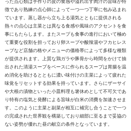
った点心類は手作りの皮の食感や溢れ出す肉汁の旨味が特
徴であり熟練の点心師によって一つ一つ丁寧に包み込まれ
ています。蒸し器から立ち上る湯気とともに提供される
熱々の点心は主菜とは異なる食感や風味のアクセントを食
事にもたらします。またスープも食事の進行において極め
て重要な役割を担っており卵スープや酸辣湯やフカヒレス
ープなど店舗の格やメニューの価格帯によって多様な種類
が提供されます。上質な鶏ガラや豚骨から時間をかけて抽
出された清湯スープをベースに作られるスープは胃腸を温
め消化を助けるとともに濃い味付けの主菜によって疲れた
味覚をリセットする効果を持っています。さらにザーサイ
や大根の漬物といった小皿料理も箸休めとして不可欠であ
り特有の塩気と発酵による旨味が白米の消費を加速させま
す。このように主菜と副菜が相互に補完し合うことで一つ
の完成された世界観を構築しており細部に至るまで妥協の
ない姿勢が優れた昼の献立の条件となっています。