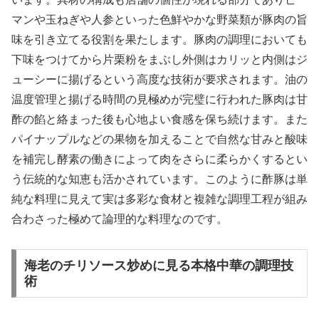
マンや玉ねぎや人参といった色鮮やかな野菜類が豚肉の旨
味を引き立てる役割を果たします。豚肉の調理においても
下味をつけてから片栗粉をまぶし外側はカリッと内側はジ
ューシーに揚げるという高度な技術が要求されます。油の
温度管理と揚げる時間の見極めが完璧に行われた豚肉は甘
酢の餡と絡まった後も心地よい食感を保ち続けます。また
パイナップルなどの果物を加えることで自然な甘みと酸味
を補完し酵素の働きによって肉をさらに柔らかくするとい
う伝統的な知恵も活かされています。このように酢豚は単
純な料理に見えて実は多彩な食材と複雑な調理工程が組み
合わさった極めて論理的な料理なのです。
海老のチリソース炒めに見る本格中華の調理技
術