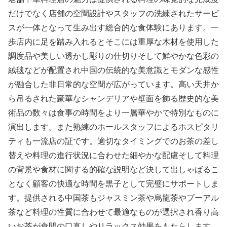
だけでなく店舗の空間設計やスタッフの洗練されたサービ
スが一体となって生み出す総合的な食体験にあります。一
歩店内に足を踏み入れるとそこには重厚な木材を使用した
調度品や美しい透かし彫りの仕切りそして鮮やかな色彩の
絨毯などが配置され中国の伝統的な美意識とモダンな感性
が融合した非日常的な空間が広がっています。高い天井か
ら吊るされた豪華なシャンデリアや壁面を飾る歴史的な美
術品の数々は食事の時間をより一層華やかで特別なものに
演出します。また熟練のホールスタッフによるホスピタリ
ティも一流店の証です。適切なタイミングでのお茶の差し
替えや料理の進行状況に合わせた細やかな配慮そして料理
の背景や食材に関する的確な説明など決して出しゃばるこ
となく顧客の快適な時間を黒子として完璧にサポートしま
す。提供される中国茶もジャスミン茶や烏龍茶やプーアル
茶など料理の性質に合わせて最適なものが選択され香り高
いお茶が食間の口直しやリラックス効果をもたらします。