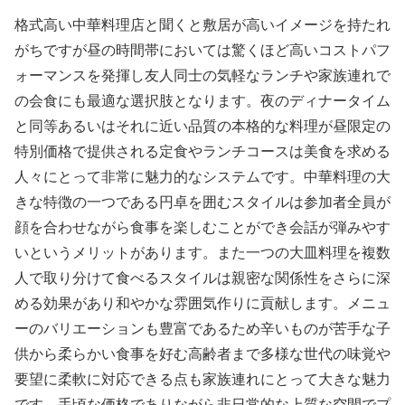
格式高い中華料理店と聞くと敷居が高いイメージを持たれ
がちですが昼の時間帯においては驚くほど高いコストパフ
ォーマンスを発揮し友人同士の気軽なランチや家族連れで
の会食にも最適な選択肢となります。夜のディナータイム
と同等あるいはそれに近い品質の本格的な料理が昼限定の
特別価格で提供される定食やランチコースは美食を求める
人々にとって非常に魅力的なシステムです。中華料理の大
きな特徴の一つである円卓を囲むスタイルは参加者全員が
顔を合わせながら食事を楽しむことができ会話が弾みやす
いというメリットがあります。また一つの大皿料理を複数
人で取り分けて食べるスタイルは親密な関係性をさらに深
める効果があり和やかな雰囲気作りに貢献します。メニュ
ーのバリエーションも豊富であるため辛いものが苦手な子
供から柔らかい食事を好む高齢者まで多様な世代の味覚や
要望に柔軟に対応できる点も家族連れにとって大きな魅力
です。手頃な価格でありながら非日常的な上質な空間でプ