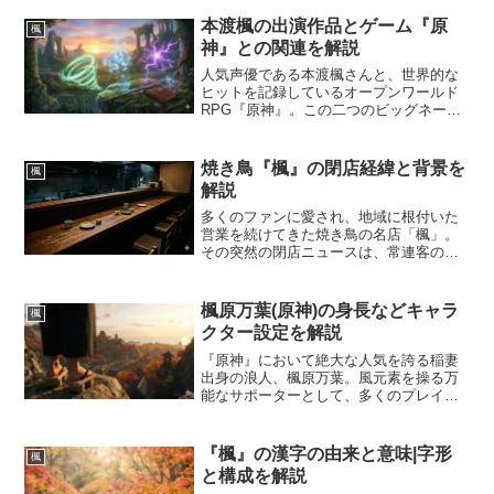
本渡楓の出演作品とゲーム『原
楓
神』との関連を解説
人気声優である本渡楓さんと、世界的な
ヒットを記録しているオープンワールド
RPG『原神』。この二つのビッグネーム
の組み合わせに関心を寄せるファンは非
常に多く存在します。数多くのアニメや
ゲームで主役級のキャラクターを演じ、
焼き鳥『楓』の閉店経緯と背景を
楓
その演技幅の広さと愛ら...
解説
多くのファンに愛され、地域に根付いた
営業を続けてきた焼き鳥の名店「楓」。
その突然の閉店ニュースは、常連客のみ
ならず、多くの飲食業界関係者や地元住
民に大きな衝撃を与えました。連日満席
になるほどの賑わいを見せていた時期も
楓原万葉(原神)の身長などキャラ
楓
あっただけに、なぜこのタ...
クター設定を解説
『原神』において絶大な人気を誇る稲妻
出身の浪人、楓原万葉。風元素を操る万
能なサポーターとして、多くのプレイヤ
ーのパーティで活躍している存在です。
彼の魅力は性能だけにとどまらず、その
洗練されたビジュアルや穏やかな性格、
『楓』の漢字の由来と意味|字形
楓
そして深みのあるバックス...
と構成を解説