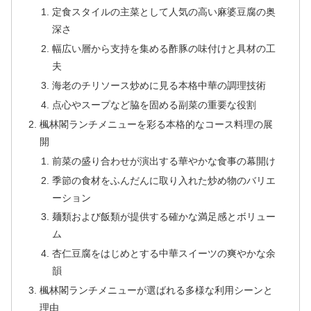
定食スタイルの主菜として人気の高い麻婆豆腐の奥
深さ
幅広い層から支持を集める酢豚の味付けと具材の工
夫
海老のチリソース炒めに見る本格中華の調理技術
点心やスープなど脇を固める副菜の重要な役割
楓林閣ランチメニューを彩る本格的なコース料理の展
開
前菜の盛り合わせが演出する華やかな食事の幕開け
季節の食材をふんだんに取り入れた炒め物のバリエ
ーション
麺類および飯類が提供する確かな満足感とボリュー
ム
杏仁豆腐をはじめとする中華スイーツの爽やかな余
韻
楓林閣ランチメニューが選ばれる多様な利用シーンと
理由