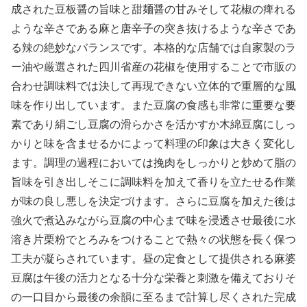
成された豆板醤の旨味と甜麺醤の甘みそして花椒の痺れる
ような辛さである麻と唐辛子の突き抜けるような辛さであ
る辣の絶妙なバランスです。本格的な店舗では自家製のラ
ー油や厳選された四川省産の花椒を使用することで市販の
合わせ調味料では決して再現できない立体的で重層的な風
味を作り出しています。また豆腐の食感も非常に重要な要
素であり絹ごし豆腐の滑らかさを活かすか木綿豆腐にしっ
かりと味を含ませるかによって料理の印象は大きく変化し
ます。調理の過程においては挽肉をしっかりと炒めて脂の
旨味を引き出しそこに調味料を加えて香りを立たせる作業
が味の良し悪しを決定づけます。さらに豆腐を加えた後は
強火で煮込みながら豆腐の中心まで味を浸透させ最後に水
溶き片栗粉でとろみをつけることで熱々の状態を長く保つ
工夫が凝らされています。昼の定食として提供される麻婆
豆腐は午後の活力となる十分な栄養と刺激を備えておりそ
の一口目から最後の余韻に至るまで計算し尽くされた完成