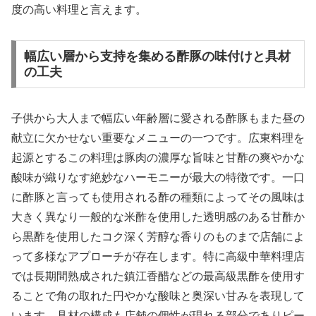
度の高い料理と言えます。
幅広い層から支持を集める酢豚の味付けと具材
の工夫
子供から大人まで幅広い年齢層に愛される酢豚もまた昼の
献立に欠かせない重要なメニューの一つです。広東料理を
起源とするこの料理は豚肉の濃厚な旨味と甘酢の爽やかな
酸味が織りなす絶妙なハーモニーが最大の特徴です。一口
に酢豚と言っても使用される酢の種類によってその風味は
大きく異なり一般的な米酢を使用した透明感のある甘酢か
ら黒酢を使用したコク深く芳醇な香りのものまで店舗によ
って多様なアプローチが存在します。特に高級中華料理店
では長期間熟成された鎮江香醋などの最高級黒酢を使用す
ることで角の取れた円やかな酸味と奥深い甘みを表現して
います。具材の構成も店舗の個性が現れる部分でありピー