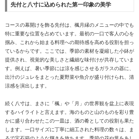
先付と八寸に込められた第一印象の美学
コースの幕開けを飾る先付は、楓月縁のメニューの中でも
特に重要な位置を占めています。最初の一口で客人の心を
掴み、これから始まる料理への期待感を高める役割を担っ
ているからです。ここでは、季節の素材を凝縮した小鉢が
提供され、視覚的な美しさと繊細な味付けが共存していま
す。例えば、暑い季節には涼を感じさせるガラスの器に、
出汁のジュレをまとった夏野菜や魚介が盛り付けられ、清
涼感を演出します。
続く八寸は、まさに「楓」や「月」の世界観を盆上に表現
するハイライトと言えます。海のものと山のものを彩り豊
かに盛り合わせたこの一皿は、酒の肴としての役割も果た
します。一口サイズに丁寧に細工された料理の数々は、ま
るで宝石箱のような輝きを放ちます。季節の花や葉をあし