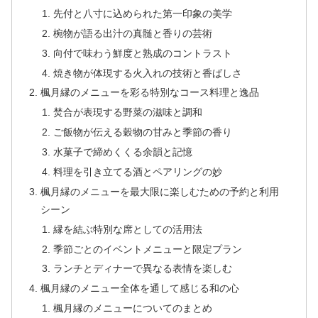
先付と八寸に込められた第一印象の美学
椀物が語る出汁の真髄と香りの芸術
向付で味わう鮮度と熟成のコントラスト
焼き物が体現する火入れの技術と香ばしさ
楓月縁のメニューを彩る特別なコース料理と逸品
焚合が表現する野菜の滋味と調和
ご飯物が伝える穀物の甘みと季節の香り
水菓子で締めくくる余韻と記憶
料理を引き立てる酒とペアリングの妙
楓月縁のメニューを最大限に楽しむための予約と利用
シーン
縁を結ぶ特別な席としての活用法
季節ごとのイベントメニューと限定プラン
ランチとディナーで異なる表情を楽しむ
楓月縁のメニュー全体を通して感じる和の心
楓月縁のメニューについてのまとめ