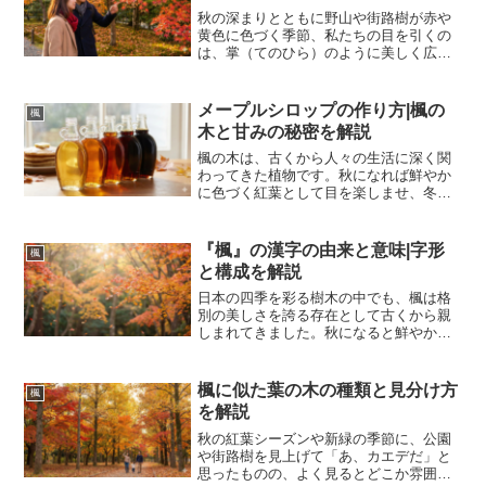
秋の深まりとともに野山や街路樹が赤や
黄色に色づく季節、私たちの目を引くの
は、掌（てのひら）のように美しく広が
った形の葉です。一般的に「モミジ」や
「カエデ」と呼ばれるこれらの樹木は、
日本の四季を象徴する存在として古くか
メープルシロップの作り方|楓の
楓
ら親しまれてきました。し...
木と甘みの秘密を解説
楓の木は、古くから人々の生活に深く関
わってきた植物です。秋になれば鮮やか
に色づく紅葉として目を楽しませ、冬か
ら春にかけてはその体内に蓄えた生命の
源である樹液を分け与えてくれます。そ
の樹液を丁寧に煮詰めることで作られる
『楓』の漢字の由来と意味|字形
楓
のが、黄金色に輝くメープ...
と構成を解説
日本の四季を彩る樹木の中でも、楓は格
別の美しさを誇る存在として古くから親
しまれてきました。秋になると鮮やかに
色づくその葉は、多くの人々の心を捉
え、詩歌や絵画の題材としても欠かせな
い要素となっています。しかし、漢字と
楓に似た葉の木の種類と見分け方
楓
しての楓に目を向けると、そ...
を解説
秋の紅葉シーズンや新緑の季節に、公園
や街路樹を見上げて「あ、カエデだ」と
思ったものの、よく見るとどこか雰囲気