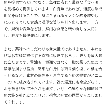
魚を提供するだけでなく、魚種に応じた最適な「食べ頃」
を見極めて提供しています。白身魚であれば、適度な熟成
期間を設けることで、身に含まれるイノシン酸を増やし、
ねっとりとした食感と濃厚な旨味を引き出します。一方
で、貝類や青魚などは、鮮烈な食感と磯の香りを大切に
し、鮮度を最優先にします。
また、薬味へのこだわりも並大抵ではありません。本わさ
びはお客様に提供する直前に鮫皮でおろし、香りを最大限
に立たせます。醤油も一種類ではなく、脂の乗った魚には
濃厚な溜まり醤油、繊細な白身には煎り酒や塩、柑橘を合
わせるなど、素材の個性を引き立てるための提案がメニュ
ーの中に組み込まれています。器の選定にも余念がなく、
氷を敷き詰めて冷たさを維持したり、色鮮やかな陶磁器で
魚の艶を引き立てたりと、視覚と味覚の両面から楽しませ
てくれます。