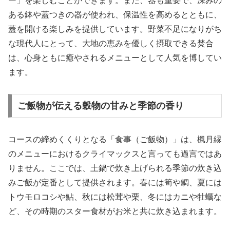
ー」を楽しむことができます。また、器も重要で、深みの
ある鉢や蓋つきの器が使われ、保温性を高めるとともに、
蓋を開ける楽しみを提供しています。野菜不足になりがち
な現代人にとって、大地の恵みを優しく摂取できる焚合
は、心身ともに癒やされるメニューとして人気を博してい
ます。
ご飯物が伝える穀物の甘みと季節の香り
コースの締めくくりとなる「食事（ご飯物）」は、楓月縁
のメニューにおけるクライマックスと言っても過言ではあ
りません。ここでは、土鍋で炊き上げられる季節の炊き込
みご飯が定番として提供されます。春には筍や鯛、夏には
トウモロコシや鮎、秋には松茸や栗、冬にはカニや牡蠣な
ど、その時期のスター食材がお米と共に炊き込まれます。