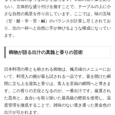
らい、立体的な盛り付けを施すことで、テーブルの上に小
さな自然の風景を作り出しています。ここでは、味の五味
（甘・酸・辛・苦・鹹）のバランスが計算し尽くされてお
り、次の一杯へと自然に手が伸びるような構成になってい
ます。
椀物が語る出汁の真髄と香りの芸術
日本料理の華とも称される椀物は、楓月縁のメニューにお
いて、料理人の腕が最も試される一品です。蓋を開けた瞬
間に立ち上る湯気と香りは、客人を至福の瞬間へと導きま
す。この香りの主役となるのが、一番出汁です。厳選され
た昆布と、血合いを取り除いた最高級の鰹節を使用し、温
度管理を徹底することで、雑味のない透き通った黄金色の
出汁が引かれます。