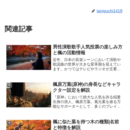
taniguchi1418
関連記事
男性演歌歌手人気投票の楽しみ方
楓
と楓の活動情報
近年、日本の音楽シーンにおいて演歌や
歌謡曲の世界が大きな変革期を迎えてい
ます。かつてはテレビやラジオが主要な
媒体であったこのジャンルも、インター
ネットの普及とともに情報の伝達手段が
劇的に変化しました。その中で特に注目
楓原万葉(原神)の身長などキャラ
楓
を集めているのが、ファン...
クター設定を解説
『原神』において絶大な人気を誇る稲妻
出身の浪人、楓原万葉。風元素を操る万
能なサポーターとして、多くのプレイヤ
ーのパーティで活躍している存在です。
彼の魅力は性能だけにとどまらず、その
洗練されたビジュアルや穏やかな性格、
楓に似た葉を持つ木の種類|名前
楓
そして深みのあるバックス...
と特徴を解説