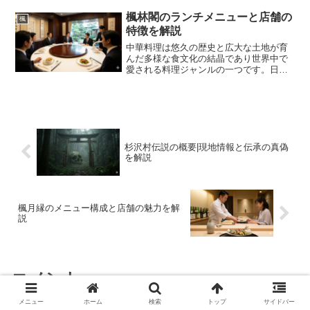
民に大きな衝撃を与えました。連日満席
になるほどの賑わいを見せていた時期も
楓林閣のランチメニューと店舗の
楓
あっただけに、なぜこのタ...
特徴を解説
中華料理は悠久の歴史と広大な土地が育
んだ多様な食文化の結晶であり世界中で
愛される料理ジャンルの一つです。日本
においても中華料理は日常的な食事から
特別な日の晩餐まで幅広いシーンで親し
まれており独自の進化を遂げた料理も少
なくありません。その中で...
杉沢村伝説の概要|現地情報と伝承の真偽
を解説
楓月縁のメニュー構成と店舗の魅力を解
説
コメント
メニュー
ホーム
検索
トップ
サイドバー