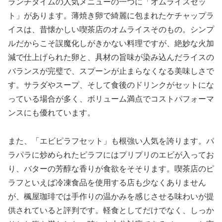
ランチタイムの人気メニューの一つに「オムライスセッ
ト」があります。薄焼き卵で綺麗に包まれたケチャップラ
イスは、昔懐かしい喫茶店のオムライスそのもの。シンプ
ルだからこそ誤魔化しがきかない料理ですが、絶妙な火加
減で仕上げられた卵と、具材の旨味が染み込んだライスの
バランスが完璧で、スプーンが止まらなくなる美味しさで
す。サラダやスープ、そして食後のドリンクがセットにな
っている場合が多く、ボリューム満点でコストパフォーマ
ンスにも優れています。
また、「エビピラフセット」も根強い人気を誇ります。パ
ラパラに炒められたピラフにはプリプリのエビが入ってお
り、バターの芳醇な香りが食欲をそそります。喫茶店のピ
ラフといえば冷凍食品を使用する店も少なくありません
が、楓屋珈琲では手作りの温かみを感じさせる味わいが提
供されていると評判です。軽食としてだけでなく、しっか