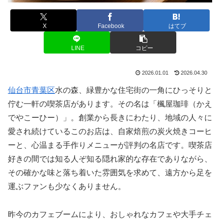
X
Facebook
はてブ
LINE
コピー
2026.01.01
2026.04.30
仙台市青葉区
水の森、緑豊かな住宅街の一角にひっそりと
佇む一軒の喫茶店があります。その名は「楓屋珈琲（かえ
でやこーひー）」。創業から長きにわたり、地域の人々に
愛され続けているこのお店は、自家焙煎の炭火焼きコーヒ
ーと、心温まる手作りメニューが評判の名店です。喫茶店
好きの間では知る人ぞ知る隠れ家的な存在でありながら、
その確かな味と落ち着いた雰囲気を求めて、遠方から足を
運ぶファンも少なくありません。
昨今のカフェブームにより、おしゃれなカフェや大手チェ