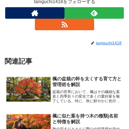
taniguchi1418をフォローする
taniguchi1418
関連記事
楓の盆栽の幹を太くする育て方と
楓
管理術を解説
盆栽の世界において、楓はその繊細な葉
姿と四季折々の変化で多くの愛好家を魅
了している。特に、秋に鮮やかに色付く
紅葉の美しさは格別であり、盆栽の代表
的な樹種としての地位を確立している。
しかし、盆栽としての価値を高め、古色
楓に似た葉を持つ木の種類|名前
楓
蒼然とした趣を引き出すた...
と特徴を解説
秋の深まりとともに野山や街路樹が赤や