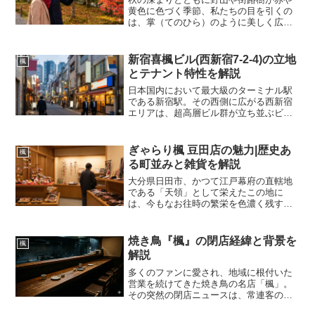
黄色に色づく季節、私たちの目を引くの
は、掌（てのひら）のように美しく広が
った形の葉です。一般的に「モミジ」や
「カエデ」と呼ばれるこれらの樹木は、
日本の四季を象徴する存在として古くか
新宿喜楓ビル(西新宿7-2-4)の立地
楓
ら親しまれてきました。し...
とテナント特性を解説
日本国内において最大級のターミナル駅
である新宿駅。その西側に広がる西新宿
エリアは、超高層ビル群が立ち並ぶビジ
ネスの最前線でありながら、一歩路地に
入れば歴史ある雑居ビルや飲食店がひし
めく多様性のある街です。企業活動の拠
ぎゃらり楓 豆田店の魅力|歴史あ
楓
点として、あるいはサービ...
る町並みと雑貨を解説
大分県日田市、かつて江戸幕府の直轄地
である「天領」として栄えたこの地に
は、今もなお往時の繁栄を色濃く残す美
しい町並みが存在します。その中心地と
も言えるのが豆田町です。九州の小京都
とも称されるこのエリアは、白壁の土蔵
焼き鳥『楓』の閉店経緯と背景を
楓
や格子戸の商家が建ち並び、...
解説
多くのファンに愛され、地域に根付いた
営業を続けてきた焼き鳥の名店「楓」。
その突然の閉店ニュースは、常連客のみ
ならず、多くの飲食業界関係者や地元住