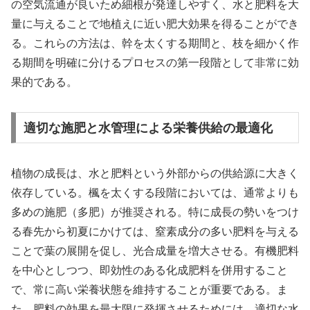
の空気流通が良いため細根が発達しやすく、水と肥料を大
量に与えることで地植えに近い肥大効果を得ることができ
る。これらの方法は、幹を太くする期間と、枝を細かく作
る期間を明確に分けるプロセスの第一段階として非常に効
果的である。
適切な施肥と水管理による栄養供給の最適化
植物の成長は、水と肥料という外部からの供給源に大きく
依存している。楓を太くする段階においては、通常よりも
多めの施肥（多肥）が推奨される。特に成長の勢いをつけ
る春先から初夏にかけては、窒素成分の多い肥料を与える
ことで葉の展開を促し、光合成量を増大させる。有機肥料
を中心としつつ、即効性のある化成肥料を併用すること
で、常に高い栄養状態を維持することが重要である。ま
た、肥料の効果を最大限に発揮させるためには、適切な水