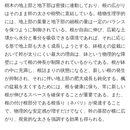
樹木の地上部と地下部は密接に連動しており、根の広がり
はそのまま幹の太さや樹勢に直結している。植物生理学的
には、地上部の葉量と地下部の細根の量は一定のバランス
を保つように制御されている。根が自由に伸び、広範な土
壌から水分と養分を吸収できる環境であれば、それに応じ
る形で地上部も大きく成長しようとする。鉢植えの盆栽に
おいて幹が太りにくい最大の理由は、鉢という物理的な障
壁によって根の伸長が制限されているからである。根が鉢
の中に充満し、根詰まりの状態になると、新しい根の発生
が抑制され、それに伴い地上部の肥大成長も鈍化する。楓
の盆栽を太くするためには、根を健康に保ち、常に新しい
根が伸びるスペースを確保することが重要である。また、
根の付け根部分である根張り（ネバリ）が発達すること
で、物理的な安定感が増すだけでなく、幹の基部が横に広
がり、視覚的な太さを強調する効果も得られる。