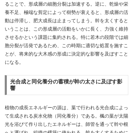
ることで、形成層の細胞分裂は加速する。逆に、乾燥や栄
養不足、極端な剪定によって樹勢が衰えると、形成層の活
動は停滞し、肥大成長は止まってしまう。幹を太くすると
いうことは、この形成層の活動をいかに長く、力強く維持
させるかという課題に集約される。特に若木の段階では細
胞分裂が活発であるため、この時期に適切な処置を施すこ
とが、将来的な大木感の形成に決定的な影響を及ぼすこと
になる。
光合成と同化養分の蓄積が幹の太さに及ぼす影
響
植物の成長エネルギーの源は、葉で行われる光合成によっ
て生成される炭水化物（同化養分）である。楓の葉が太陽
光を浴びて作り出したエネルギーは、師管を通って幹や根
へと運ばれ、組織の構築に使われる。幹を太くするために