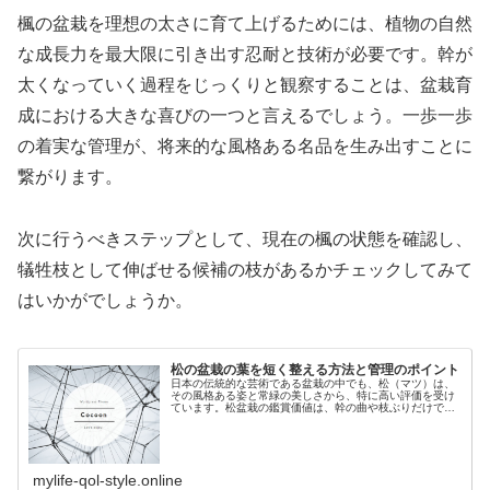
楓の盆栽を理想の太さに育て上げるためには、植物の自然
な成長力を最大限に引き出す忍耐と技術が必要です。幹が
太くなっていく過程をじっくりと観察することは、盆栽育
成における大きな喜びの一つと言えるでしょう。一歩一歩
の着実な管理が、将来的な風格ある名品を生み出すことに
繋がります。
次に行うべきステップとして、現在の楓の状態を確認し、
犠牲枝として伸ばせる候補の枝があるかチェックしてみて
はいかがでしょうか。
松の盆栽の葉を短く整える方法と管理のポイント
日本の伝統的な芸術である盆栽の中でも、松（マツ）は、
その風格ある姿と常緑の美しさから、特に高い評価を受け
ています。松盆栽の鑑賞価値は、幹の曲や枝ぶりだけでな
く、葉の長さと密度によって大きく左右されます。しか
し、手入れを始めたばかりの愛好家や...
mylife-qol-style.online