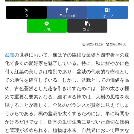
X
Facebook
はてブ
LINE
コピー
2025.12.19
2026.04.30
盆栽
の世界において、楓はその繊細な葉姿と四季折々の変
化で多くの愛好家を魅了している。特に、秋に鮮やかに色
付く紅葉の美しさは格別であり、盆栽の代表的な樹種とし
ての地位を確立している。しかし、盆栽としての価値を高
め、古色蒼然とした趣を引き出すためには、幹の太さが極
めて重要な要素となる。細すぎる幹では、大樹の風格を表
現することが難しく、全体のバランスが貧弱に見えてしま
うからである。楓の盆栽を太くするためには、単に時間を
かけるだけでなく、樹木の生理生態に基づいた適切な技術
と管理が求められる。植物は本来、自然界において巨大な