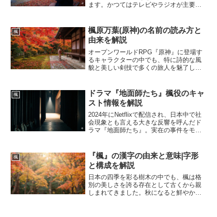
ます。かつてはテレビやラジオが主要な
媒体であったこのジャンルも、インター
ネットの普及とともに情報の伝達手段が
劇的に変化しました。その中で特に注目
楓原万葉(原神)の名前の読み方と
楓
を集めているのが、ファン...
由来を解説
オープンワールドRPG『原神』に登場す
るキャラクターの中でも、特に詩的な風
貌と美しい剣技で多くの旅人を魅了して
いるのが楓原万葉です。彼の名前は非常
に日本的でありながら、漢字の並びや読
み方に独特の響きを持っています。初め
ドラマ『地面師たち』楓役のキャ
楓
てその名前を目にした際...
スト情報を解説
2024年にNetflixで配信され、日本中で社
会現象とも言える大きな反響を呼んだド
ラマ『地面師たち』。実在の事件をモデ
ルにしたこのクライムサスペンスは、綾
野剛や豊川悦司といった豪華キャストの
競演や、スリリングな展開で多くの視聴
『楓』の漢字の由来と意味|字形
楓
者を釘付けに...
と構成を解説
日本の四季を彩る樹木の中でも、楓は格
別の美しさを誇る存在として古くから親
しまれてきました。秋になると鮮やかに
色づくその葉は、多くの人々の心を捉
え、詩歌や絵画の題材としても欠かせな
い要素となっています。しかし、漢字と