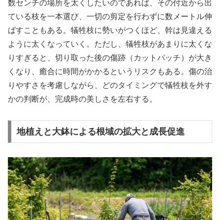
数センチの場所を太くしたいのであれば、その付近から出
ている枝を一本選び、一切の剪定を行わずに数メートル伸
ばすこともある。犠牲枝に勢いがつくほど、幹は見違える
ように太くなっていく。ただし、犠牲枝があまりに太くな
りすぎると、切り取った後の傷跡（カットパッチ）が大き
くなり、癒合に時間がかかるというリスクもある。傷の治
りやすさを考慮しながら、どのタイミングで犠牲枝を外す
かの判断が、完成時の美しさを左右する。
地植えと大鉢による根域の拡大と成長促進