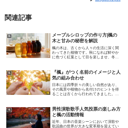
関連記事
メープルシロップの作り方|楓の
楓
木と甘みの秘密を解説
楓の木は、古くから人々の生活に深く関
わってきた植物です。秋になれば鮮やか
に色づく紅葉として目を楽しませ、冬か
ら春にかけてはその体内に蓄えた生命の
源である樹液を分け与えてくれます。そ
の樹液を丁寧に煮詰めることで作られる
『楓』がつく名前のイメージと人
楓
のが、黄金色に輝くメープ...
気の組み合わせ
日本には四季折々の美しい自然があり、
その風景や植物から名付けのヒントを得
ることは古くから行われてきました。中
でも植物に由来する名前は、生命力の強
さや美しさ、そして成長への願いを込め
やすいことから、時代を問わず多くの親
男性演歌歌手人気投票の楽しみ方
楓
御さんに支持されています...
と楓の活動情報
近年、日本の音楽シーンにおいて演歌や
歌謡曲の世界が大きな変革期を迎えてい