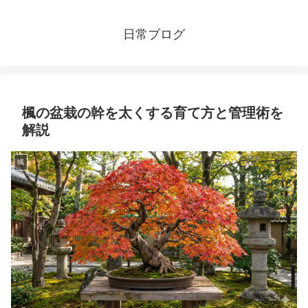
日常ブログ
楓の盆栽の幹を太くする育て方と管理術を
解説
楓