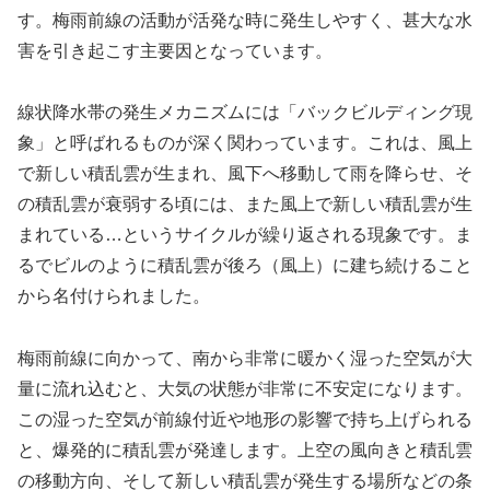
す。梅雨前線の活動が活発な時に発生しやすく、甚大な水
害を引き起こす主要因となっています。
線状降水帯の発生メカニズムには「バックビルディング現
象」と呼ばれるものが深く関わっています。これは、風上
で新しい積乱雲が生まれ、風下へ移動して雨を降らせ、そ
の積乱雲が衰弱する頃には、また風上で新しい積乱雲が生
まれている…というサイクルが繰り返される現象です。ま
るでビルのように積乱雲が後ろ（風上）に建ち続けること
から名付けられました。
梅雨前線に向かって、南から非常に暖かく湿った空気が大
量に流れ込むと、大気の状態が非常に不安定になります。
この湿った空気が前線付近や地形の影響で持ち上げられる
と、爆発的に積乱雲が発達します。上空の風向きと積乱雲
の移動方向、そして新しい積乱雲が発生する場所などの条