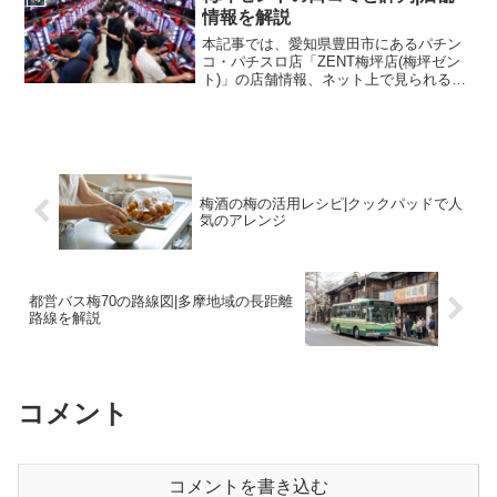
梅」の人気が非常に高まってい...
情報を解説
本記事では、愛知県豊田市にあるパチン
コ・パチスロ店「ZENT梅坪店(梅坪ゼン
ト)」の店舗情報、ネット上で見られる口
コミの傾向、そして来店時の参考情報に
ついて解説します。具体的な遊技機の出
玉情報や立ち回りの推奨は本記事の目的
ではなく、施設の概...
梅酒の梅の活用レシピ|クックパッドで人
気のアレンジ
都営バス梅70の路線図|多摩地域の長距離
路線を解説
コメント
コメントを書き込む