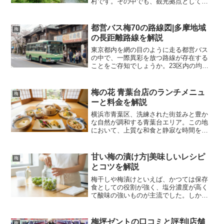
村です。その中でも、観光拠点として、
また癒やしの宿泊施設として多くの人々
に親しまれているのが「鶴の湯 梅里苑」
です。日帰り温泉や食事処としての利用
都営バス梅70の路線図|多摩地域
梅
も盛んですが、宿泊施設...
の長距離路線を解説
東京都内を網の目のように走る都営バス
の中で、一際異彩を放つ路線が存在する
ことをご存知でしょうか。23区内の均一
運賃区間とは異なり、多摩地域の青梅市
から小平市にかけての広大なエリアを東
西に貫くその路線こそが「梅70系統」で
梅の花 青葉台店のランチメニュ
梅
す。鉄道での移動が当...
ーと料金を解説
横浜市青葉区、洗練された街並みと豊か
な自然が調和する青葉台エリア。この地
において、上質な和食と静寂な時間を提
供する「梅の花横浜青葉台店」は、地域
住民のみならず遠方からの来訪者にとっ
ても特別な存在であり続けています。湯
甘い梅の漬け方|美味しいレシピ
梅
葉と豆腐という、日本料理...
とコツを解説
梅干しや梅漬けといえば、かつては保存
食としての役割が強く、塩分濃度が高く
て酸味の強いものが主流でした。しか
し、現代の食生活においては、減塩志向
の高まりや味覚の多様化に伴い、お茶請
けやデザート感覚で食べられる「甘い
梅坪ゼントの口コミと評判|店舗
梅