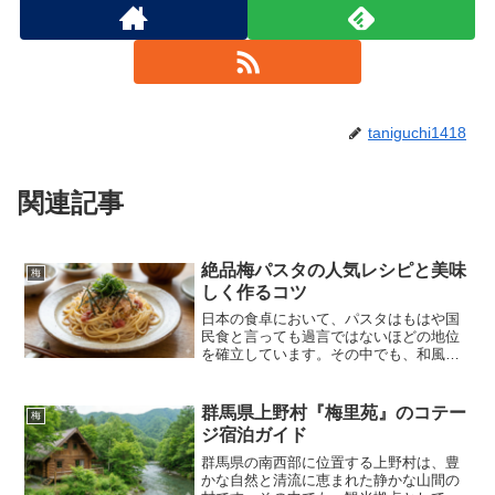
taniguchi1418
関連記事
絶品梅パスタの人気レシピと美味
梅
しく作るコツ
日本の食卓において、パスタはもはや国
民食と言っても過言ではないほどの地位
を確立しています。その中でも、和風パ
スタの代表格として不動の人気を誇るの
が「梅パスタ」です。料理レシピサイト
やSNS上では数え切れないほどのレシピ
群馬県上野村『梅里苑』のコテー
梅
が公開されていますが、...
ジ宿泊ガイド
群馬県の南西部に位置する上野村は、豊
かな自然と清流に恵まれた静かな山間の