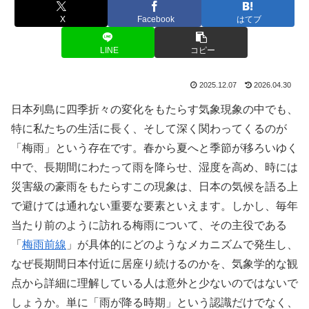
X
Facebook
はてブ
LINE
コピー
2025.12.07
2026.04.30
日本列島に四季折々の変化をもたらす気象現象の中でも、
特に私たちの生活に長く、そして深く関わってくるのが
「梅雨」という存在です。春から夏へと季節が移ろいゆく
中で、長期間にわたって雨を降らせ、湿度を高め、時には
災害級の豪雨をもたらすこの現象は、日本の気候を語る上
で避けては通れない重要な要素といえます。しかし、毎年
当たり前のように訪れる梅雨について、その主役である
「
梅雨前線
」が具体的にどのようなメカニズムで発生し、
なぜ長期間日本付近に居座り続けるのかを、気象学的な観
点から詳細に理解している人は意外と少ないのではないで
しょうか。単に「雨が降る時期」という認識だけでなく、