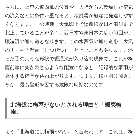
さらに、上空の偏西風の位置や、大陸からの乾燥した空気
の流入などの条件が重なると、積乱雲が極端に発達しやす
くなります。この時期、天気図上では前線が日本海側まで
北上していることが多く、西日本や東日本の広い範囲が、
暖湿流の通り道となります。この水蒸気の通り道を「大気
の川」や「湿舌（しつぜつ）」と呼ぶこともあります。湿
った舌のような形状で暖湿流が入り込む現象で、これが梅
雨前線に突き刺さるような配置になると、記録的な豪雨が
発生する確率が跳ね上がります。つまり、梅雨明け間近こ
そが、最も警戒を要する危険な時期なのです。
北海道に梅雨がないとされる理由と「蝦夷梅
雨」
よく「北海道には梅雨がない」と言われます。これは、梅