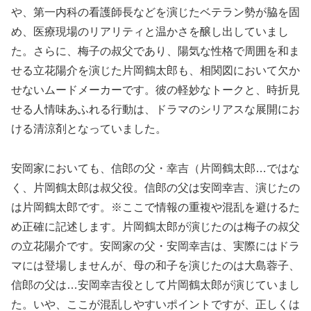
や、第一内科の看護師長などを演じたベテラン勢が脇を固
め、医療現場のリアリティと温かさを醸し出していまし
た。さらに、梅子の叔父であり、陽気な性格で周囲を和ま
せる立花陽介を演じた片岡鶴太郎も、相関図において欠か
せないムードメーカーです。彼の軽妙なトークと、時折見
せる人情味あふれる行動は、ドラマのシリアスな展開にお
ける清涼剤となっていました。
安岡家においても、信郎の父・幸吉（片岡鶴太郎…ではな
く、片岡鶴太郎は叔父役。信郎の父は安岡幸吉、演じたの
は片岡鶴太郎です。※ここで情報の重複や混乱を避けるた
め正確に記述します。片岡鶴太郎が演じたのは梅子の叔父
の立花陽介です。安岡家の父・安岡幸吉は、実際にはドラ
マには登場しませんが、母の和子を演じたのは大島蓉子、
信郎の父は…安岡幸吉役として片岡鶴太郎が演じていまし
た。いや、ここが混乱しやすいポイントですが、正しくは