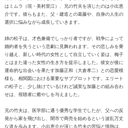
はミムラ（現・美村里江）、兄の竹夫を演じたのは小出恵
介です。彼らもまた、父・建造との葛藤や、自身の人生の
選択に悩みながら成長していきます。
姉の松子は、才色兼備でしっかり者ですが、戦争によって
婚約者を失うという悲劇に見舞われます。その悲しみを乗
り越え、新しい時代の女性として自立していく姿は、梅子
とはまた違った女性の生き方を提示しました。彼女が後に
運命的な出会いを果たす加藤正和（大倉孝二）との恋愛模
様も、相関図における重要なサブプロットです。エリート
の松子と、少し抜けているけれど誠実な加藤との組み合わ
せは、視聴者に癒やしを与えました。
兄の竹夫は、医学部に通う優秀な学生でしたが、父への反
発から家を飛び出し、闇市で商売を始めるという波乱万丈
な道を歩みます。小出恵介が演じる竹夫の苦悩と情熱は、