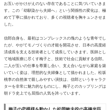
お互いがかけがえのない存在であることに気づいていきま
す。この「幼馴染から夫婦へ」という関係性の変化は、極
めて丁寧に描かれており、多くの視聴者を胸キュンさせま
した。
信郎自身も、最初はコンプレックスの塊のような青年でし
たが、やがてモノづくりの才能を開花させ、日本の高度経
済成長を支える技術者として成長していきます。医師とし
て地域医療に尽くす梅子と、技術で社会に貢献する信郎。
二人が互いの仕事を尊重し合い、支え合いながら家庭を築
いていく姿は、理想的な夫婦像として描かれました。松坂
桃李の自然体で親しみやすい演技は、信郎というキャラク
ターを非常に魅力的なものにし、梅子とのカップリングは
朝ドラ史上でも屈指の人気を誇っています。
梅子の恋模様を動かした松岡敏夫役の高橋光臣