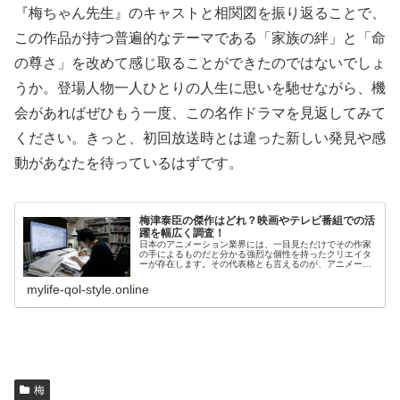
『梅ちゃん先生』のキャストと相関図を振り返ることで、
この作品が持つ普遍的なテーマである「家族の絆」と「命
の尊さ」を改めて感じ取ることができたのではないでしょ
うか。登場人物一人ひとりの人生に思いを馳せながら、機
会があればぜひもう一度、この名作ドラマを見返してみて
ください。きっと、初回放送時とは違った新しい発見や感
動があなたを待っているはずです。
梅津泰臣の傑作はどれ？映画やテレビ番組での活
躍を幅広く調査！
日本のアニメーション業界には、一目見ただけでその作家
の手によるものだと分かる強烈な個性を持ったクリエイタ
ーが存在します。その代表格とも言えるのが、アニメータ
ーであり監督、キャラクターデザイナーとしても活躍する
梅津泰臣です。彼の描くキャラクタ...
mylife-qol-style.online
梅