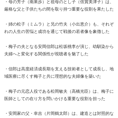
・母の芳子（南果歩）と祖母のとし子（倍賞美津子）は、
厳格な父と子供たちの間を取り持つ重要な役割を果たした
・姉の松子（ミムラ）と兄の竹夫（小出恵介）も、それぞ
れの人生の苦悩と成功を通じて戦後の若者像を象徴した
・梅子の夫となる安岡信郎は松坂桃李が演じ、幼馴染から
夫婦へと変化する関係性が視聴者を魅了した
・信郎は高度経済成長期を支える技術者として成長し、地
域医療に尽くす梅子と共に理想的な夫婦像を築いた
・梅子の元恋人役である松岡敏夫（高橋光臣）は、梅子に
医師としての在り方を問いかける重要な役割を担った
・安岡家の父・幸吉（片岡鶴太郎）は、建造とは対照的な