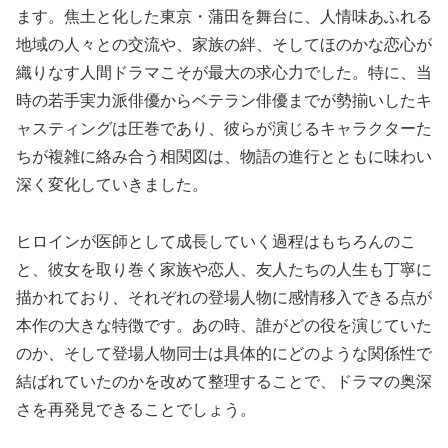
ます。焦土と化した東京・蒲田を舞台に、人情味あふれる
地域の人々との交流や、家族の絆、そしてほのかな恋心が
織りなす人間ドラマこそが最大の求心力でした。特に、当
時の若手実力派俳優からベテラン俳優までが勢揃いしたキ
ャスティングは圧巻であり、彼らが演じるキャラクターた
ちが複雑に絡み合う相関図は、物語の進行とともに味わい
深く変化していきました。
ヒロインが医師として成長していく過程はもちろんのこ
と、彼女を取り巻く家族や恋人、友人たちの人生も丁寧に
描かれており、それぞれの登場人物に感情移入できる点が
本作の大きな特徴です。あの時、誰がどの役を演じていた
のか、そして登場人物同士は具体的にどのような関係性で
結ばれていたのかを改めて整理することで、ドラマの奥深
さを再発見できることでしょう。