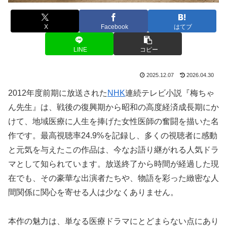
X
Facebook
はてブ
LINE
コピー
2025.12.07
2026.04.30
2012年度前期に放送された
NHK
連続テレビ小説『梅ちゃ
ん先生』は、戦後の復興期から昭和の高度経済成長期にか
けて、地域医療に人生を捧げた女性医師の奮闘を描いた名
作です。最高視聴率24.9%を記録し、多くの視聴者に感動
と元気を与えたこの作品は、今なお語り継がれる人気ドラ
マとして知られています。放送終了から時間が経過した現
在でも、その豪華な出演者たちや、物語を彩った緻密な人
間関係に関心を寄せる人は少なくありません。
本作の魅力は、単なる医療ドラマにとどまらない点にあり