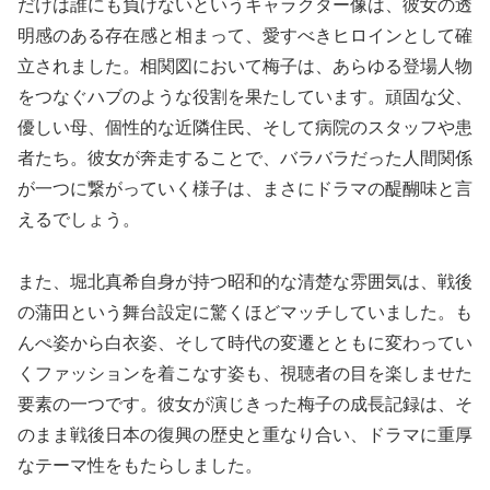
だけは誰にも負けないというキャラクター像は、彼女の透
明感のある存在感と相まって、愛すべきヒロインとして確
立されました。相関図において梅子は、あらゆる登場人物
をつなぐハブのような役割を果たしています。頑固な父、
優しい母、個性的な近隣住民、そして病院のスタッフや患
者たち。彼女が奔走することで、バラバラだった人間関係
が一つに繋がっていく様子は、まさにドラマの醍醐味と言
えるでしょう。
また、堀北真希自身が持つ昭和的な清楚な雰囲気は、戦後
の蒲田という舞台設定に驚くほどマッチしていました。も
んぺ姿から白衣姿、そして時代の変遷とともに変わってい
くファッションを着こなす姿も、視聴者の目を楽しませた
要素の一つです。彼女が演じきった梅子の成長記録は、そ
のまま戦後日本の復興の歴史と重なり合い、ドラマに重厚
なテーマ性をもたらしました。