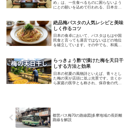
め」は、一生食べるものに困らないよう
にとの願いを込めて行われる、日本古来
の大切な伝統行事です。「百日祝い（も
もかいわい）」とも呼ばれるこの儀式
は、家族や親族が集まり、赤ちゃんの健
絶品梅パスタの人気レシピと美味
梅
やかな成長を喜び合う貴重...
しく作るコツ
日本の食卓において、パスタはもはや国
民食と言っても過言ではないほどの地位
を確立しています。その中でも、和風パ
スタの代表格として不動の人気を誇るの
が「梅パスタ」です。料理レシピサイト
やSNS上では数え切れないほどのレシピ
らっきょう酢で漬けた梅を天日干
梅
が公開されていますが、...
しする方法と効果
日本の初夏の風物詩といえば、青々とし
た梅の実が店頭に並ぶ光景です。古くか
ら家庭の医学とも称され、保存食の代表
格として愛され続けてきた梅干しです
が、近年ではその作り方も多様化してい
ます。伝統的な塩だけで漬ける方法は、
長期保存が可能である一方で...
都営バス梅70の路線図|多摩地域の長距離
路線を解説