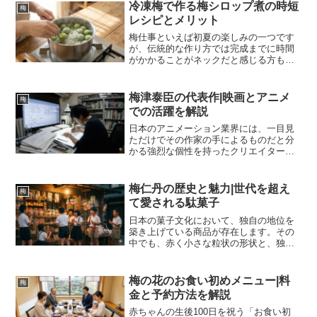
冷凍梅で作る梅シロップ煮の時短
梅
レシピとメリット
梅仕事といえば初夏の楽しみの一つです
が、伝統的な作り方では完成までに時間
がかかることがネックだと感じる方も多
いのではないでしょうか。新鮮な青梅を
丁寧に処理し、砂糖と交互に瓶に詰めて
冷暗所で数週間から一ヶ月ほど待つ。じ
梅津泰臣の代表作|映画とアニメ
梅
っくりとエキスが抽出され...
での活躍を解説
日本のアニメーション業界には、一目見
ただけでその作家の手によるものだと分
かる強烈な個性を持ったクリエイターが
存在します。その代表格とも言えるの
が、アニメーターであり監督、キャラク
ターデザイナーとしても活躍する梅津泰
梅仁丹の歴史と魅力|世代を超え
梅
臣です。彼の描くキャラクタ...
て愛される駄菓子
日本の菓子文化において、独自の地位を
築き上げている商品が存在します。その
中でも、赤く小さな粒状の形状と、独特
の甘酸っぱい風味で知られる「梅仁丹」
は、多くの人々にとって記憶の片隅に強
く残る存在でしょう。ある世代にとって
梅の花のお食い初めメニュー|料
梅
は口中清涼剤としての認識...
金と予約方法を解説
赤ちゃんの生後100日を祝う「お食い初