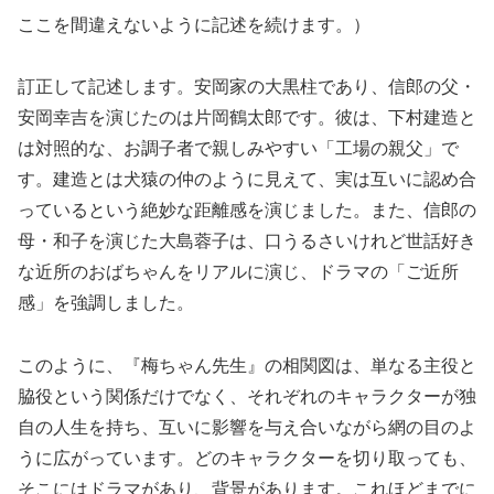
ここを間違えないように記述を続けます。）
訂正して記述します。安岡家の大黒柱であり、信郎の父・
安岡幸吉を演じたのは片岡鶴太郎です。彼は、下村建造と
は対照的な、お調子者で親しみやすい「工場の親父」で
す。建造とは犬猿の仲のように見えて、実は互いに認め合
っているという絶妙な距離感を演じました。また、信郎の
母・和子を演じた大島蓉子は、口うるさいけれど世話好き
な近所のおばちゃんをリアルに演じ、ドラマの「ご近所
感」を強調しました。
このように、『梅ちゃん先生』の相関図は、単なる主役と
脇役という関係だけでなく、それぞれのキャラクターが独
自の人生を持ち、互いに影響を与え合いながら網の目のよ
うに広がっています。どのキャラクターを切り取っても、
そこにはドラマがあり、背景があります。これほどまでに