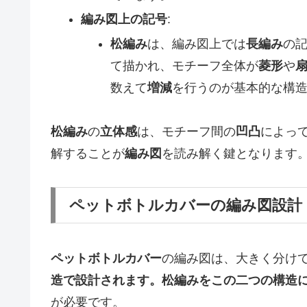
編み図上の記号
:
松編み
は、編み図上では
長編み
の
て描かれ、モチーフ全体が
菱形
や
数えて
増減
を行うのが基本的な構
松編み
の
立体感
は、モチーフ間の
凹凸
によっ
解することが
編み図
を読み解く鍵となります
ペットボトルカバーの編み図設計
ペットボトルカバー
の編み図は、大きく分けて
造で設計されます。松編みをこの二つの構造
が必要です。