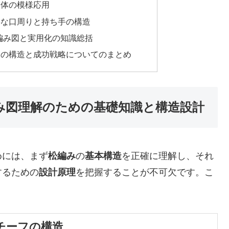
本体の模様応用
要な口周りと持ち手の構造
 編み図と実用化の知識総括
ーの構造と成功戦略についてのまとめ
編み図理解のための基礎知識と構造設計
めには、まず
松編み
の
基本構造
を正確に理解し、それ
するための
設計原理
を把握することが不可欠です。こ
。
チーフの構造