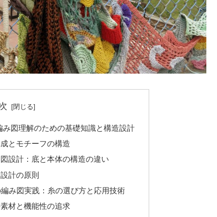
次
 編み図理解のための基礎知識と構造設計
構成とモチーフの構造
み図設計：底と本体の構造の違い
目設計の原則
の編み図実践：糸の選び方と応用技術
の素材と機能性の追求