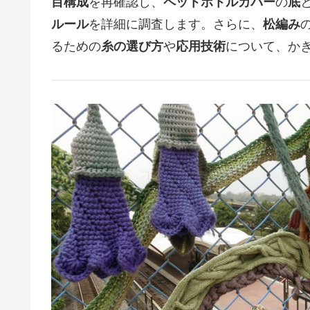
目構成
を再確認し、
ペットボトルカバー
の
底
ルール
を詳細に調査します。さらに、
松編み
るための
糸の選び方
や
応用技術
について、か