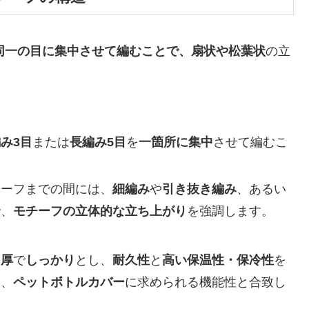
数回、同一の目に集中させて編むことで、扇状や松葉状
の立
み3目
または
長編み5目
を
一箇所に集中
させて編むこ
チーフまでの間には、
細編み
や
引き抜き編み
、あるい
で、
モチーフの立体的な立ち上がり
を強調します。
肉厚
で
しっかり
とし、
耐久性
と
高い保温性・保冷性
を
は、
ペットボトルカバー
に求められる機能性と合致し