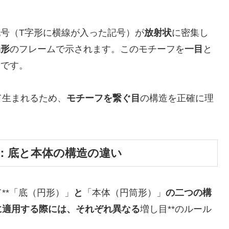
記号（T字形に横線が入った記号）が
放射状
に密集し
扇形
のフレームで示されます。このモチーフを
一目
と
造です。
て生まれるため、
モチーフを繋ぐ目
の構造を正確に理
。
：底と本体の構造の違い
**「底（円形）」
と
「本体（円筒形）」
の二つの構
に適用する際には、それぞれ異なる
増し目**のルール