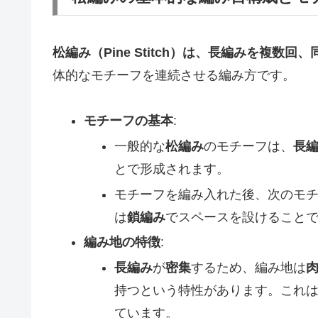
松編み（Pine Stitch）は、長編みを複
体的なモチーフを連続させる編み方です。
モチーフの基本
:
一般的な
松編み
のモチーフは、
長編
とで形成されます。
モチーフを編み入れた後、次のモ
は
鎖編み
でスペースを設けること
編み地の特徴
:
長編み
が
密集
するため、編み地は
持つという特性があります。これ
ています。