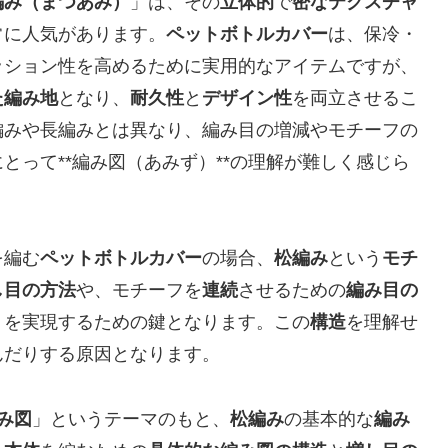
編み（まつあみ）
」は、その
立体的
で
密なテクスチャ
常に人気があります。
ペットボトルカバー
は、保冷・
ッション性を高めるために実用的なアイテムですが、
た編み地
となり、
耐久性
と
デザイン性
を両立させるこ
編みや長編みとは異なり、編み目の増減やモチーフの
とって**編み図（あみず）**の理解が難しく感じら
を編む
ペットボトルカバー
の場合、
松編み
という
モチ
し目の方法
や、モチーフを
連続
させるための
編み目の
りを実現するための鍵となります。この
構造
を理解せ
んだりする原因となります。
み図
」というテーマのもと、
松編み
の基本的な
編み