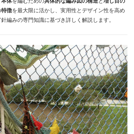
と
本体
を編むための
具体的な編み図の構造
と
増し目の
の
特徴
を最大限に活かし、実用性とデザイン性を高め
ぎ針編みの専門知識に基づき詳しく解説します。