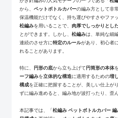
かぎ針編みの人気モチーフの一つである「
松
から、
ペットボトルカバー
の編み方として非
保温機能だけでなく、持ち運びやすさやファ
松編み
を用いることで、
肉厚でしっかりとし
とができます。しかし、
松編み
は、単純な細
連続のさせ方に
特定のルール
があり、初心者に
れることがあります。
特に、
円形の底
から立ち上げて
円筒形の本体
ーフ編み
を
立体的な構造
に適用するための
増
構成
を正確に把握することが、美しい仕上が
ずに編み進めると、編み地が波打ったり、歪
本記事では、「
松編み ペットボトルカバー 編