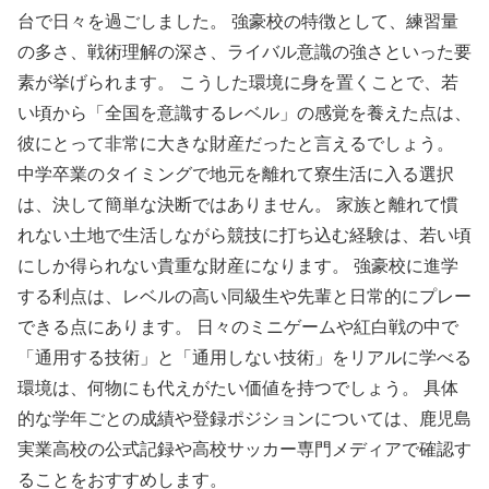
台で日々を過ごしました。 強豪校の特徴として、練習量
の多さ、戦術理解の深さ、ライバル意識の強さといった要
素が挙げられます。 こうした環境に身を置くことで、若
い頃から「全国を意識するレベル」の感覚を養えた点は、
彼にとって非常に大きな財産だったと言えるでしょう。
中学卒業のタイミングで地元を離れて寮生活に入る選択
は、決して簡単な決断ではありません。 家族と離れて慣
れない土地で生活しながら競技に打ち込む経験は、若い頃
にしか得られない貴重な財産になります。 強豪校に進学
する利点は、レベルの高い同級生や先輩と日常的にプレー
できる点にあります。 日々のミニゲームや紅白戦の中で
「通用する技術」と「通用しない技術」をリアルに学べる
環境は、何物にも代えがたい価値を持つでしょう。 具体
的な学年ごとの成績や登録ポジションについては、鹿児島
実業高校の公式記録や高校サッカー専門メディアで確認す
ることをおすすめします。