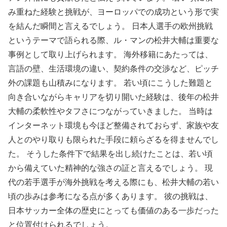
み重ねた経験と挑戦が、ヨーロッパでの成功という形で実
を結んだ瞬間と言えるでしょう。 日本人選手の欧州挑戦
というテーマで語られる際、ル・マンの松井大輔は重要な
事例として取り上げられます。 海外移籍にあたっては、
言語の壁、生活環境の違い、契約条件の交渉など、ピッチ
外の課題も山積みになります。 若い頃にこうした難題と
向き合いながらキャリアを切り開いた経験は、後年の松井
大輔の柔軟性やタフさにつながっていきました。 当時は
インターネット環境も今ほど整備されておらず、家族や友
人とのやり取りも限られた手段に頼らざるを得ませんでし
た。 そうした条件下で結果を出し続けたことは、若い頃
から備えていた精神的な強さの証と言えるでしょう。 現
代の若手選手が海外挑戦を考える際にも、松井大輔の若い
頃の歩みは参考になる点が多くあります。 彼の挑戦は、
日本サッカー全体の歴史にとっても価値のある一歩だった
と位置付けられるでしょう。