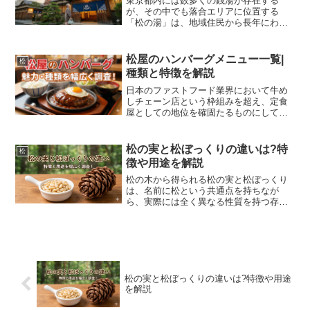
東京都内には数多くの銭湯が存在する
が、その中でも落合エリアに位置する
「松の湯」は、地域住民から長年にわた
って親しまれてきた歴史ある銭湯として
知られている。近年、銭湯文化への関心
が高まる中、松の湯落合もあらためて注
松屋のハンバーグメニュー一覧|
松
目を集めるようになってきた。...
種類と特徴を解説
日本のファストフード業界において牛め
しチェーン店という枠組みを超え、定食
屋としての地位を確固たるものにしてい
るのが全国に店舗を展開する大手飲食チ
ェーンです。その中でも特に幅広い層か
ら圧倒的な支持を集め続けているのが洋
松の実と松ぼっくりの違いは?特
松
食の定番でもある肉料理の...
徴や用途を解説
松の木から得られる松の実と松ぼっくり
は、名前に松という共通点を持ちなが
ら、実際には全く異なる性質を持つ存在
として知られています。食用として親し
まれている松の実と、クラフト素材や自
然のオブジェとして人気の松ぼっくりで
は、用途も見た目も大きく違...
松の実と松ぼっくりの違いは?特徴や用途
を解説