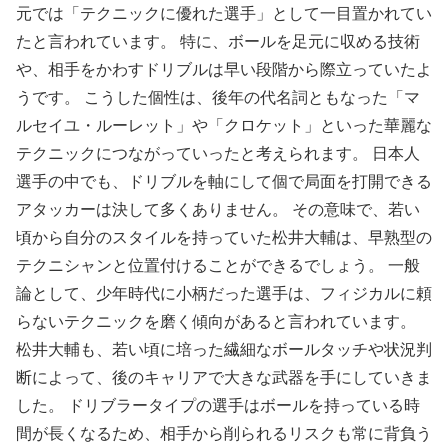
元では「テクニックに優れた選手」として一目置かれてい
たと言われています。 特に、ボールを足元に収める技術
や、相手をかわすドリブルは早い段階から際立っていたよ
うです。 こうした個性は、後年の代名詞ともなった「マ
ルセイユ・ルーレット」や「クロケット」といった華麗な
テクニックにつながっていったと考えられます。 日本人
選手の中でも、ドリブルを軸にして個で局面を打開できる
アタッカーは決して多くありません。 その意味で、若い
頃から自分のスタイルを持っていた松井大輔は、早熟型の
テクニシャンと位置付けることができるでしょう。 一般
論として、少年時代に小柄だった選手は、フィジカルに頼
らないテクニックを磨く傾向があると言われています。
松井大輔も、若い頃に培った繊細なボールタッチや状況判
断によって、後のキャリアで大きな武器を手にしていきま
した。 ドリブラータイプの選手はボールを持っている時
間が長くなるため、相手から削られるリスクも常に背負う