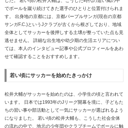
した。 若い頃の松井大輔は、こうした時代の追い風の中
でボールを蹴り続けてきた選手のひとりと位置付けられま
す。 出身地の京都には、京都パープルサンガ(現在の京都
サンガF.C.)というJクラブが古くから根ざしており、地域
全体としてサッカーを後押しする土壌が整っていた点も見
逃せません。 詳細な出生地や幼少期の生活エリアについ
ては、本人のインタビュー記事や公式プロフィールをあわ
せて確認することをおすすめします。
若い頃にサッカーを始めたきっかけ
松井大輔がサッカーを始めたのは、小学生の頃と言われて
います。 日本では1993年のJリーグ開幕を境に、子どもた
ちの習い事や部活動として一気にサッカーが選ばれるよう
になりました。 若い頃の松井大輔も、こうした社会全体
の流れの中で、地元の少年団やクラブチームでボールに触