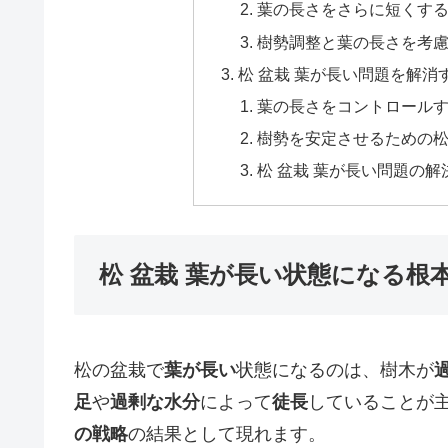
葉の長さをさらに短くす
樹勢調整と葉の長さを考
松 盆栽 葉が長い問題を解
葉の長さをコントロール
樹勢を安定させるための
松 盆栽 葉が長い問題の
松 盆栽 葉が長い状態になる根
松の盆栽で
葉が長い
状態になるのは、樹木が
足
や
過剰な水分
によって
徒長
していることが
の戦略
の結果として現れます。