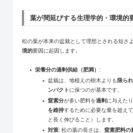
葉が間延びする生理学的・環境的
松の葉が本来の盆栽として理想とされる短さ
境的
要因に起因します。
栄養分の過剰供給（肥満）
:
盆栽は、地植えの樹木よりも
限ら
ンパクト
に保つのが基本です。
窒素分
が多い肥料を
過剰
に与えた
を維持
するために必要な量を超え
と長く伸びること）します。
対策
: 松の葉の長さは、
窒素肥料の