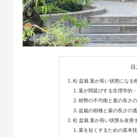
目
松 盆栽 葉が長い状態になる
葉が間延びする生理学的
樹勢の不均衡と葉の長さ
盆栽の樹種と葉の長さの
松 盆栽 葉が長い状態を改
葉を短くするための基本