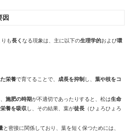
要因
よりも
長く
なる現象は、主に以下の
生理学的
および
環
れた栄養
で育てることで、
成長を抑制
し、
葉や枝をコ
り、
施肥の時期
が不適切であったりすると、松は
生命
て
栄養を吸収
し、その結果、葉が
徒長
（ひょろひょろ
量
と密接に関係しており、葉を短く保つためには、