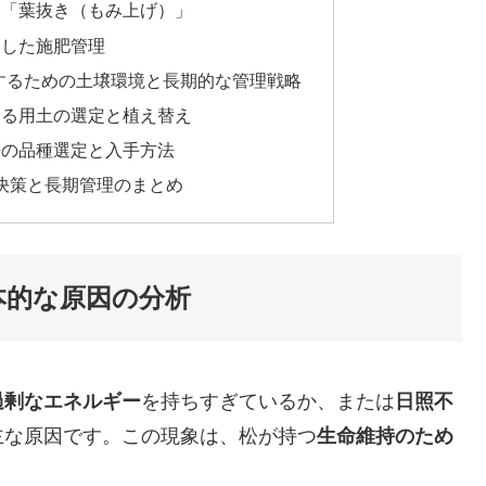
る「葉抜き（もみ上げ）」
慮した施肥管理
消するための土壌環境と長期的な管理戦略
する用土の選定と植え替え
松の品種選定と入手方法
解決策と長期管理のまとめ
本的な原因の分析
過剰なエネルギー
を持ちすぎているか、または
日照不
主な原因です。この現象は、松が持つ
生命維持のため