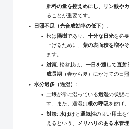
肥料の量を控えめにし、リン酸や
ることが重要です。
日照不足（光合成効率の低下）
:
松は
陽樹
であり、
十分な日光
を必
上げるために、
葉の表面積を増や
ます。
対策
: 松盆栽は、
一日を通して直射
成長期
（春から夏）にかけての日
水分過多（過湿）
:
土壌が常に湿っている
過湿
の状態
す。また、過湿は
根の呼吸
を妨げ
対策
:
水はけ
と
通気性
の良い
用土
を
えるという、
メリハリのある水管