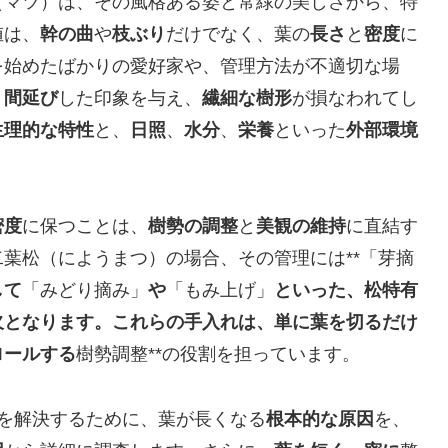
（マツ）は、その風格ある姿と常緑の美しさから、特
値は、
幹の曲
や
枝ぶり
だけでなく、葉の
長さ
と
密度
に
を始めたばかりの愛好家や、管理方法が不適切な場
、
間延び
した印象を与え、
繊細な樹形
が損なわれてし
生理的な特性
と、
日照
、
水分
、
栄養
といった
外部環境
密度
に保つことは、
樹勢の調整
と
美観の維持
に直結す
葉松（にようまつ）の場合、その管理には**「芽摘
して
「みどり摘み」
や
「もみ上げ」
といった、松特有
欠となります。これらの手入れは、単に葉を切るだけ
ロールする
樹勢調整**の役割を担っています。
を解決するために、葉が長くなる
根本的な原因
を、