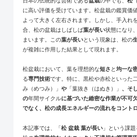
日本の伝統的な芸術である
盆栽
の中でも、
松
に高い評価を受けています。松盆栽の鑑賞価
よって大きく左右されます。しかし、手入れ
合、松の盆栽はしばしば
葉が長い
状態になり
まいます。この
葉が長い
という現象は、松の
が複雑に作用した結果として現れます。
松盆栽において、葉を理想的な
短さ
と
均一な
る
専門技術
です。特に、黒松や赤松といった二
み（めつみ）」
や
「葉抜き（はぬき）」
、そ
の
年間サイクル
に基づいた緻密な作業が不可
でなく、松の成長エネルギーの流れをコント
本記事では、「
松 盆栽 葉が長い
」という課題