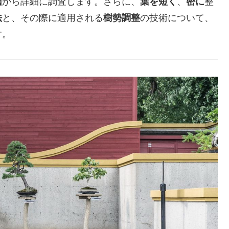
因
から詳細に調査します。さらに、
葉を短く
、
密に
整
法
と、その際に適用される
樹勢調整
の技術について、
す。