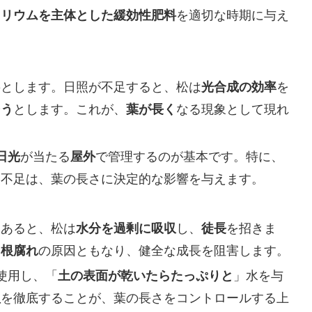
カリウムを主体とした緩効性肥料
を適切な時期に与え
要とします。日照が不足すると、松は
光合成の効率
を
そう
とします。これが、
葉が長く
なる現象として現れ
日光
が当たる
屋外
で管理するのが基本です。特に、
照不足は、葉の長さに決定的な影響を与えます。
にあると、松は
水分を過剰に吸収
し、
徒長
を招きま
、
根腐れ
の原因ともなり、健全な成長を阻害します。
使用し、「
土の表面が乾いたらたっぷりと
」水を与
理
を徹底することが、葉の長さをコントロールする上