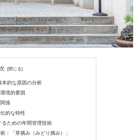
次
根本的な原因の分析
・環境的要因
の関係
遺伝的な特性
善するための年間管理技術
技術：「芽摘み（みどり摘み）」