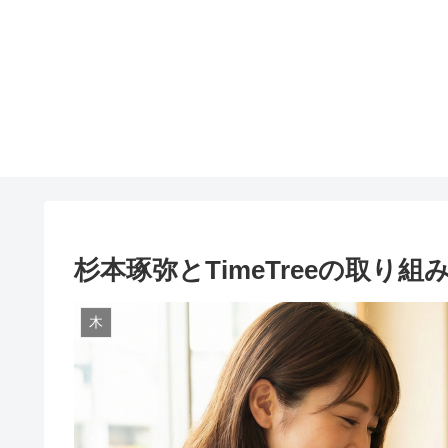
杉本琢弥とTimeTreeの取り組
木