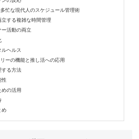
な多忙な現代人のスケジュール管理術
両立する複雑な時間管理
サー活動の両立
化
タルヘルス
ツリーの機能と推し活への応用
理する方法
能性
ための活用
待
とめ