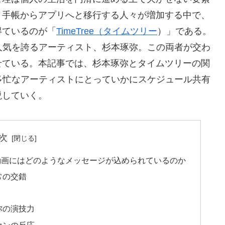
、手帳からアプリへと移行する人々が増加する中で、
得ているのが「
TimeTree（タイムツリー
）」である。
人気を誇るアーティスト、杉本琢弥。この両者が交わ
せている。本記事では、杉本琢弥とタイムツリーの関
多忙なアーティストにとっていかにスケジュール共有
説していく。
次
動画にはどのようなメッセージが込められているのか
常の交錯
弥の演技力
ァンの反応