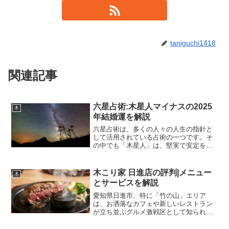
taniguchi1418
関連記事
六星占術:木星人マイナスの2025
木
年結婚運を解説
六星占術は、多くの人々の人生の指針と
して活用されている占術の一つです。そ
の中でも「木星人」は、堅実で安定を重
んじる性質を持つとされています。さら
に、生まれ年の干支によって「プラス
（＋）」と「マイナス（－）」に分類さ
木こり家 日進店の評判|メニュー
木
れ、それぞれ運命周期が異な...
とサービスを解説
愛知県日進市、特に「竹の山」エリア
は、お洒落なカフェや新しいレストラン
が立ち並ぶグルメ激戦区として知られて
います。その一角に店を構える「ステー
キ＆ハンバーグのお店 木こり家 日進店」