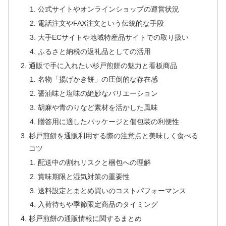
公式サイトやオンラインショップの運営状況
電話注文やFAX注文という伝統的な手段
大手ECサイトや地域特産品サイトでの取り扱い
ふるさと納税の返礼品としての活用
通販で手に入れたい杉戸煎餅の魅力と看板商品
名物「揚げかき餅」の圧倒的な存在感
醤油味と塩味の絶妙なバリエーション
胡麻や青のりなど素材を活かした風味
贈答用に適したパッケージと個包装の利便性
杉戸煎餅を通販利用する際の注意点と美味しく食べる
コツ
配送中の割れリスクと梱包への理解
賞味期限と湿気対策の重要性
送料設定とまとめ買いのコストパフォーマンス
入荷待ちや季節限定商品のタイミング
杉戸煎餅の通販情報に関するまとめ