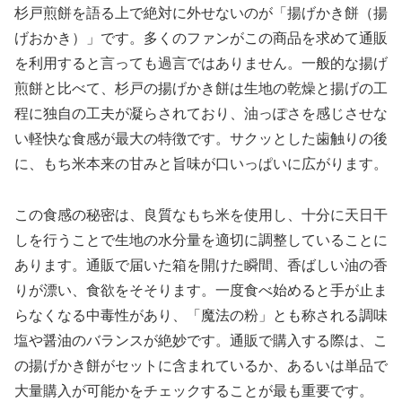
杉戸煎餅を語る上で絶対に外せないのが「揚げかき餅（揚
げおかき）」です。多くのファンがこの商品を求めて通販
を利用すると言っても過言ではありません。一般的な揚げ
煎餅と比べて、杉戸の揚げかき餅は生地の乾燥と揚げの工
程に独自の工夫が凝らされており、油っぽさを感じさせな
い軽快な食感が最大の特徴です。サクッとした歯触りの後
に、もち米本来の甘みと旨味が口いっぱいに広がります。
この食感の秘密は、良質なもち米を使用し、十分に天日干
しを行うことで生地の水分量を適切に調整していることに
あります。通販で届いた箱を開けた瞬間、香ばしい油の香
りが漂い、食欲をそそります。一度食べ始めると手が止ま
らなくなる中毒性があり、「魔法の粉」とも称される調味
塩や醤油のバランスが絶妙です。通販で購入する際は、こ
の揚げかき餅がセットに含まれているか、あるいは単品で
大量購入が可能かをチェックすることが最も重要です。