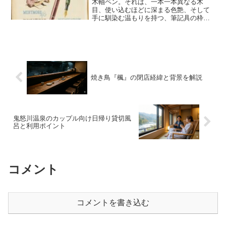
木軸ペン。それは、一本一本異なる木
目、使い込むほどに深まる色艶、そして
手に馴染む温もりを持つ、筆記具の枠を
超えた「育てる」アイテムです。多くの
文具愛好家やコレクターが、その唯一無
二の魅力に惹かれています。しかし、そ
の美しい木軸を長く愛用する...
焼き鳥『楓』の閉店経緯と背景を解説
鬼怒川温泉のカップル向け日帰り貸切風
呂と利用ポイント
コメント
コメントを書き込む