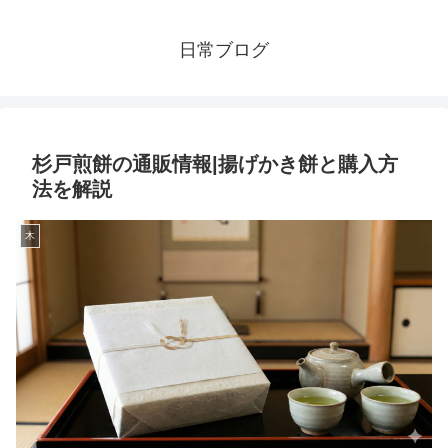
日常ブログ
杉戸煎餅の通販情報|揚げかき餅と購入方
法を解説
木