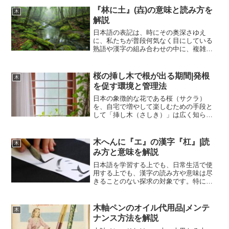
は、多くの飲食店がひしめく中で、ひと
『林に土』(壵)の意味と読み方を
木
きわ強い存在感を放って...
解説
日本語の表記は、時にその奥深さゆえ
に、私たちが普段何気なく目にしている
熟語や漢字の組み合わせの中に、複雑な
背景や複数の解釈を隠し持っています。
「林に土」という表記もまた、一見する
とシンプルな表現でありながら、その林
桜の挿し木で根が出る期間|発根
木
に土 読み方、そしてそれが...
を促す環境と管理法
日本の象徴的な花である桜（サクラ）
を、自宅で増やして楽しむための手段と
して「挿し木（さしき）」は広く知られ
ています。しかし、桜は一般的な庭木と
比較して挿し木での発根が難しい樹種の
一つであり、実際に挿し穂（さしほ）を
木へんに『エ』の漢字『杠』|読
木
土に挿してから根が出るまで...
み方と意味を解説
日本語を学習する上でも、日常生活で使
用する上でも、漢字の読み方や意味は尽
きることのない探求の対象です。特に、
スマートフォンの普及以降、私たちは
「読めるけれども書けない」漢字に直面
する機会が増えました。同時に、わから
木軸ペンのオイル代用品|メンテ
木
ない漢字を調べる方法も多様...
ナンス方法を解説