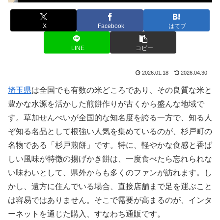
X
Facebook
はてブ
LINE
コピー
2026.01.18
2026.04.30
埼玉県
は全国でも有数の米どころであり、その良質な米と
豊かな水源を活かした煎餅作りが古くから盛んな地域で
す。草加せんべいが全国的な知名度を誇る一方で、知る人
ぞ知る名品として根強い人気を集めているのが、杉戸町の
名物である「杉戸煎餅」です。特に、軽やかな食感と香ば
しい風味が特徴の揚げかき餅は、一度食べたら忘れられな
い味わいとして、県外からも多くのファンが訪れます。し
かし、遠方に住んでいる場合、直接店舗まで足を運ぶこと
は容易ではありません。そこで需要が高まるのが、インタ
ーネットを通じた購入、すなわち通販です。