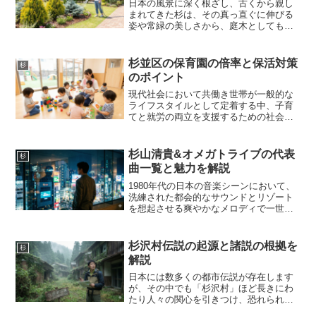
日本の風景に深く根ざし、古くから親し
まれてきた杉は、その真っ直ぐに伸びる
姿や常緑の美しさから、庭木としても高
い人気を誇ります。一般的に杉といえ
ば、山林に植林されている巨大な樹木を
想像しがちですが、実際には庭木に適し
杉並区の保育園の倍率と保活対策
杉
た園芸品種や、独特の葉色や...
のポイント
現代社会において共働き世帯が一般的な
ライフスタイルとして定着する中、子育
てと就労の両立を支援するための社会イ
ンフラである保育施設の重要性はかつて
ないほどに高まっています。特に東京都
内の人口密集地域においては、限られた
杉山清貴&オメガトライブの代表
杉
土地や施設に対して想定を...
曲一覧と魅力を解説
1980年代の日本の音楽シーンにおいて、
洗練された都会的なサウンドとリゾート
を想起させる爽やかなメロディで一世を
風靡したバンドが存在します。それが、
杉山清貴&オメガトライブです。1983年
のデビューから1985年の解散まで、実質
杉沢村伝説の起源と諸説の根拠を
杉
的な活動期間...
解説
日本には数多くの都市伝説が存在します
が、その中でも「杉沢村」ほど長きにわ
たり人々の関心を引きつけ、恐れられて
きた存在はないでしょう。地図から消さ