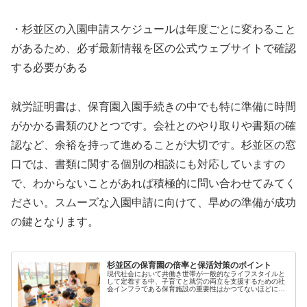
・杉並区の入園申請スケジュールは年度ごとに変わること
があるため、必ず最新情報を区の公式ウェブサイトで確認
する必要がある
就労証明書は、保育園入園手続きの中でも特に準備に時間
がかかる書類のひとつです。会社とのやり取りや書類の確
認など、余裕を持って進めることが大切です。杉並区の窓
口では、書類に関する個別の相談にも対応していますの
で、わからないことがあれば積極的に問い合わせてみてく
ださい。スムーズな入園申請に向けて、早めの準備が成功
の鍵となります。
杉並区の保育園の倍率と保活対策のポイント
現代社会において共働き世帯が一般的なライフスタイルと
して定着する中、子育てと就労の両立を支援するための社
会インフラである保育施設の重要性はかつてないほどに高
まっています。特に東京都内の人口密集地域においては、
限られた土地や施設に対して想定を...