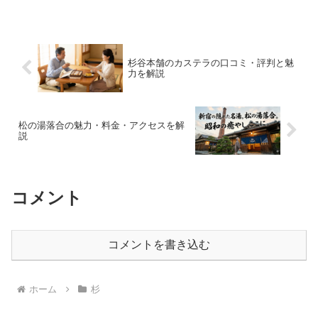
れた村、立ち入った者は二度と戻れな
い、かつて村人が全滅する凄惨な事件が
起きたなど、語られるエピソ...
杉谷本舗のカステラの口コミ・評判と魅
力を解説
松の湯落合の魅力・料金・アクセスを解
説
コメント
コメントを書き込む
ホーム
杉