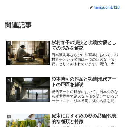
taniguchi1418
関連記事
杉村春子の演技と功績|女優とし
杉
ての歩みを解説
日本演劇界ならびに映画界において、杉
村春子という名前は一つの巨大な「伝
説」として刻まれています。明治、大
正、昭和、そして平成という激動の時代
を生き抜き、生涯現役を貫いた彼女の足
跡は、単なる俳優のキャリアという枠を
杉本博司の作品と功績|現代アー
杉
超え、日本の芸術文化そのもの...
トの巨匠を解説
現代アートの世界において、日本のみな
らず世界中で絶大な評価を受けているア
ーティスト、杉本博司。彼の名前を聞い
たことがある人は多いでしょうが、具体
的に「杉本博司は何がすごいのか」を言
語化することは容易ではありません。彼
庭木におすすめの杉の品種|代表
杉
は単なる写真家という枠組...
的な種類と特徴