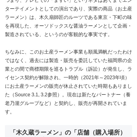
つまり、テレビでの「まずい」というネタはあくまでエン
ターテイメントとしての演出であり、実際の商品（お土産
ラーメン）は、木久扇師匠のルーツである東京・下町の味
を再現した、オーソドックスな醤油ラーメンとして企画・
製造されている、というのが客観的な事実です。
ちなみに、このお土産ラーメン事業も順風満帆だったわけ
ではなく、過去には製造・販売を委託していた福岡県の企
業との間で商標期限を巡るトラブル（訴訟）が発生し、ラ
イセンス契約が解除され、一時的（2021年～2023年頃）
にお土産ラーメンの販売が休止されていた時期もありまし
た（Source 3.1, 3.2参照）。現在は新たなパートナー（養
老乃瀧グループなど）と契約し、販売が再開されていま
す。
「木久蔵ラーメン」の「店舗（購入場所）