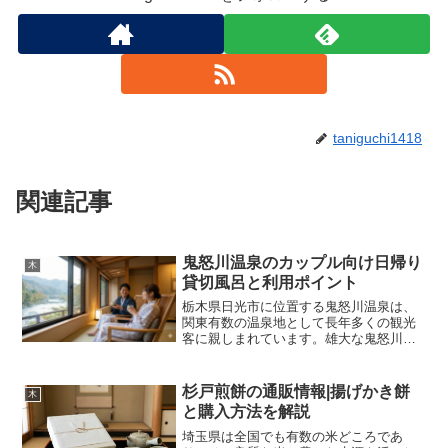
taniguchi1418
関連記事
鬼怒川温泉のカップル向け日帰り
木
貸切風呂と利用ポイント
栃木県日光市に位置する鬼怒川温泉は、
関東有数の温泉地として長年多くの観光
客に親しまれています。雄大な鬼怒川の
渓谷沿いに旅館やホテルが立ち並ぶ景観
は圧巻であり、四季折々の自然美を堪能
できる場所として知られています。都心
杉戸煎餅の通販情報|揚げかき餅
木
からのアクセスも良好で、...
と購入方法を解説
埼玉県は全国でも有数の米どころであ