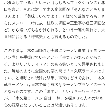
バタ落ちている」といった（もちろんフィクションの）悪
口を言い、それに対して木久扇師匠が「そんなことありま
せんよ！」「美味しいですよ！」と慌てて反論するも、さ
らにメンバー（特に故・桂歌丸師匠や三遊亭小遊三師匠な
ど）から追い打ちをかけられる、という一連の流れは、大
喜利における「様式美」とも言えるものでした。
このネタは、木久扇師匠が実際にラーメン事業（全国ラー
メン党）を手掛けているという「事実」があったからこ
そ、よりリアリティ（？）のある笑いとして昇華されまし
た。毎週のように全国のお茶の間で「木久蔵ラーメンはま
ずい」と連呼され続けた結果、事実はどうであれ、「木久
蔵ラーメン」は日本で最も有名なラーメンブランドの一つ
となったのです。この「まずい」というキーワードこそ
が、「木久蔵ラーメン 店舗 一覧」を探させる人々の好奇
心の源泉となっていることは間違いありません。