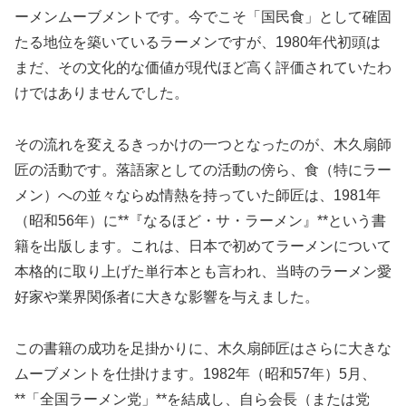
ーメンムーブメントです。今でこそ「国民食」として確固
たる地位を築いているラーメンですが、1980年代初頭は
まだ、その文化的な価値が現代ほど高く評価されていたわ
けではありませんでした。
その流れを変えるきっかけの一つとなったのが、木久扇師
匠の活動です。落語家としての活動の傍ら、食（特にラー
メン）への並々ならぬ情熱を持っていた師匠は、1981年
（昭和56年）に**『なるほど・サ・ラーメン』**という書
籍を出版します。これは、日本で初めてラーメンについて
本格的に取り上げた単行本とも言われ、当時のラーメン愛
好家や業界関係者に大きな影響を与えました。
この書籍の成功を足掛かりに、木久扇師匠はさらに大きな
ムーブメントを仕掛けます。1982年（昭和57年）5月、
**「全国ラーメン党」**を結成し、自ら会長（または党