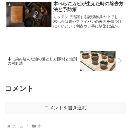
特定の職業や公的機関において、その権
木べらにカビが生えた時の除去方
木
威、身分、そして誇りを示す...
法と予防策
キッチンで活躍する調理器具の中でも、
木べらは鍋やフライパンの表面を傷つけ
にくいという利点や、手に馴染む温かみ
のある質感から、多くの家庭で愛用され
ています。その自然素材ならではの優し
さは、金属製やシリコン製のヘラにはな
い魅力と言えるでしょう。...
木に染み込んだ油の落とし方|素材と油別
の対処法
コメント
コメントを書き込む
ホーム
木