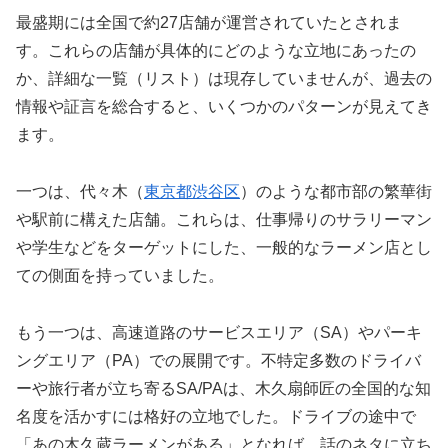
最盛期には全国で約27店舗が運営されていたとされま
す。これらの店舗が具体的にどのような立地にあったの
か、詳細な一覧（リスト）は現存していませんが、過去の
情報や証言を総合すると、いくつかのパターンが見えてき
ます。
一つは、代々木（
東京都渋谷区
）のような都市部の繁華街
や駅前に構えた店舗。これらは、仕事帰りのサラリーマン
や学生などをターゲットにした、一般的なラーメン店とし
ての側面を持っていました。
もう一つは、高速道路のサービスエリア（SA）やパーキ
ングエリア（PA）での展開です。不特定多数のドライバ
ーや旅行者が立ち寄るSA/PAは、木久扇師匠の全国的な知
名度を活かすには格好の立地でした。ドライブの途中で
「あの木久蔵ラーメンがある」となれば、話のネタに立ち