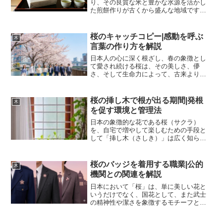
り、その良質な米と豊かな水源を活かし
た煎餅作りが古くから盛んな地域です。
草加せんべいが全国的な知名度を誇る一
方で、知る人ぞ知る名品として根強い人
気を集めているのが、杉戸町の名物であ
桜のキャッチコピー|感動を呼ぶ
木
る「杉戸煎餅」です。特に、...
言葉の作り方を解説
日本人の心に深く根ざし、春の象徴とし
て愛され続ける桜は、その美しさ、儚
さ、そして生命力によって、古来より文
学や芸術、そして人々の日常会話に至る
まで、無数の言葉を生み出してきまし
た。桜の持つ圧倒的なイメージは、現代
桜の挿し木で根が出る期間|発根
木
のビジネスやブランディングに...
を促す環境と管理法
日本の象徴的な花である桜（サクラ）
を、自宅で増やして楽しむための手段と
して「挿し木（さしき）」は広く知られ
ています。しかし、桜は一般的な庭木と
比較して挿し木での発根が難しい樹種の
一つであり、実際に挿し穂（さしほ）を
桜のバッジを着用する職業|公的
木
土に挿してから根が出るまで...
機関との関連を解説
日本において「桜」は、単に美しい花と
いうだけでなく、国花として、また武士
の精神性や潔さを象徴するモチーフとし
て、深い文化的意味合いを持っていま
す。この「桜」を意匠としたバッジは、