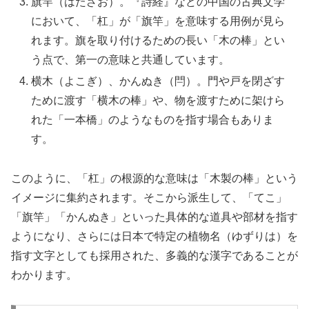
旗竿（はたざお）。『詩経』などの中国の古典文学
において、「杠」が「旗竿」を意味する用例が見ら
れます。旗を取り付けるための長い「木の棒」とい
う点で、第一の意味と共通しています。
横木（よこぎ）、かんぬき（閂）。門や戸を閉ざす
ために渡す「横木の棒」や、物を渡すために架けら
れた「一本橋」のようなものを指す場合もありま
す。
このように、「杠」の根源的な意味は「木製の棒」という
イメージに集約されます。そこから派生して、「てこ」
「旗竿」「かんぬき」といった具体的な道具や部材を指す
ようになり、さらには日本で特定の植物名（ゆずりは）を
指す文字としても採用された、多義的な漢字であることが
わかります。