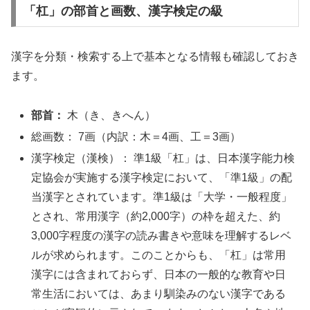
「杠」の部首と画数、漢字検定の級
漢字を分類・検索する上で基本となる情報も確認しておき
ます。
部首：
木（き、きへん）
総画数： 7画（内訳：木＝4画、工＝3画）
漢字検定（漢検）： 準1級「杠」は、日本漢字能力検
定協会が実施する漢字検定において、「準1級」の配
当漢字とされています。準1級は「大学・一般程度」
とされ、常用漢字（約2,000字）の枠を超えた、約
3,000字程度の漢字の読み書きや意味を理解するレベ
ルが求められます。このことからも、「杠」は常用
漢字には含まれておらず、日本の一般的な教育や日
常生活においては、あまり馴染みのない漢字である