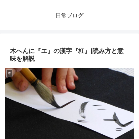
日常ブログ
木へんに『エ』の漢字『杠』|読み方と意
味を解説
木