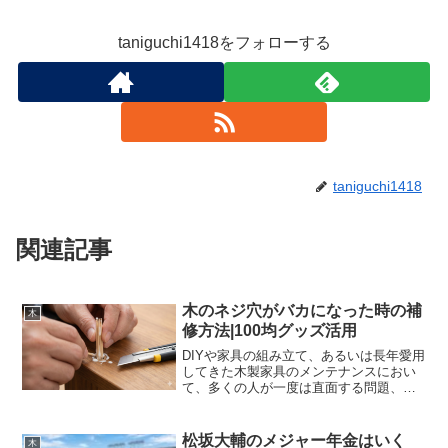
taniguchi1418をフォローする
taniguchi1418
関連記事
木のネジ穴がバカになった時の補
木
修方法|100均グッズ活用
DIYや家具の組み立て、あるいは長年愛用
してきた木製家具のメンテナンスにおい
て、多くの人が一度は直面する問題、そ
れが「木のネジ穴が効かなくなる」とい
う現象です。一般的に「ネジ穴がバカに
なる」とも表現されるこの状態は、一度
松坂大輔のメジャー年金はいく
木