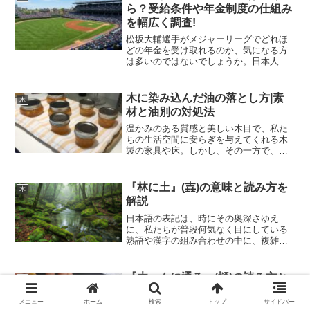
ネジを締めてもすぐに...
ら？受給条件や年金制度の仕組み
を幅広く調査!
松坂大輔選手がメジャーリーグでどれほ
どの年金を受け取れるのか、気になる方
は多いのではないでしょうか。日本人と
して長年メジャーリーグで活躍した松坂
大輔選手は、MLB（メジャーリーグベー
スボール）の年金制度の対象となってい
木に染み込んだ油の落とし方|素
木
ます。この記事では、M...
材と油別の対処法
温かみのある質感と美しい木目で、私た
ちの生活空間に安らぎを与えてくれる木
製の家具や床。しかし、その一方で、木
材は非常にデリケートな素材でもありま
す。特に日常生活で避けがたいのが「油
シミ」の問題です。キッチンでの調理中
『林に土』(壵)の意味と読み方を
木
に跳ねた食用油、ダイニン...
解説
日本語の表記は、時にその奥深さゆえ
に、私たちが普段何気なく目にしている
熟語や漢字の組み合わせの中に、複雑な
背景や複数の解釈を隠し持っています。
「林に土」という表記もまた、一見する
とシンプルな表現でありながら、その林
『木へんに通る』(樋)の読み方と
木
に土 読み方、そしてそれが...
用途を解説
メニュー
ホーム
検索
トップ
サイドバー
日本語には「木へん」を持つ漢字が数多