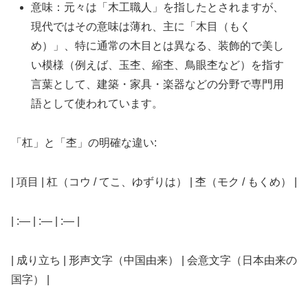
意味：元々は「木工職人」を指したとされますが、
現代ではその意味は薄れ、主に「木目（もく
め）」、特に通常の木目とは異なる、装飾的で美し
い模様（例えば、玉杢、縮杢、鳥眼杢など）を指す
言葉として、建築・家具・楽器などの分野で専門用
語として使われています。
「杠」と「杢」の明確な違い:
| 項目 | 杠（コウ / てこ、ゆずりは） | 杢（モク / もくめ） |
| :— | :— | :— |
| 成り立ち | 形声文字（中国由来） | 会意文字（日本由来の
国字） |