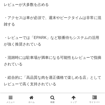
レビューが大多数を占める
・アクセスは車が必須で、週末やピークタイムは非常に混
雑する
・レビューでは「EPARK」など順番待ちシステムの活用
が強く推奨されている
・混雑時には駐車場が満車になる可能性もレビューで指摘
されている
・総合的に「高品質な肉を適正価格で楽しめる店」として
レビューで高く支持されている
木こり家 日進店は、そのレビューを分析した結果、「肉
メニュー
ホーム
検索
トップ
サイドバー
の品質」という一点において圧倒的な強みを持ち、それが