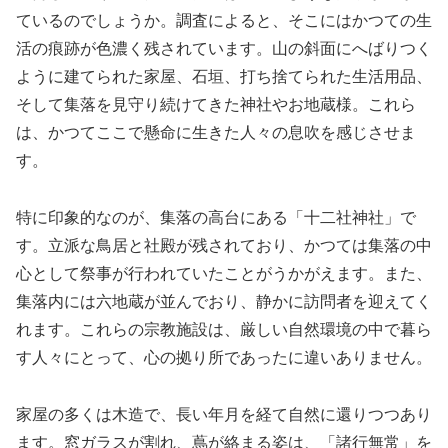
ているのでしょうか。調査によると、そこにはかつての生
活の痕跡が色濃く残されています。山の斜面にへばりつく
ように建てられた家屋、石垣、打ち捨てられた生活用品、
そして集落を見守り続けてきた神社やお地蔵様。これら
は、かつてここで懸命に生きた人々の息吹を感じさせま
す。
特に印象的なのが、集落の高台にある「十二社神社」で
す。立派な鳥居と社殿が残されており、かつては集落の中
心として祭事が行われていたことがうかがえます。また、
集落内には六地蔵が並んでおり、静かに訪問者を迎えてく
れます。これらの宗教施設は、厳しい自然環境の中で暮ら
す人々にとって、心の拠り所であったに違いありません。
家屋の多くは木造で、長い年月を経て自然に還りつつあり
ます。窓ガラスが割れ、蔦が絡まる姿は、「諸行無常」を