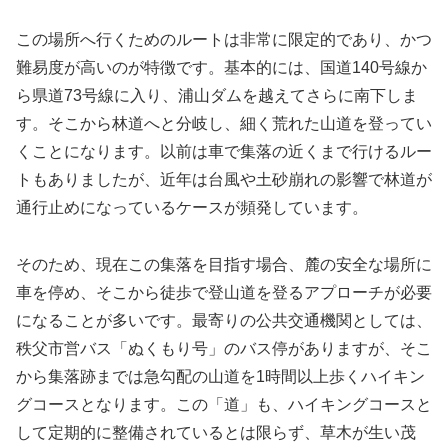
この場所へ行くためのルートは非常に限定的であり、かつ
難易度が高いのが特徴です。基本的には、国道140号線か
ら県道73号線に入り、浦山ダムを越えてさらに南下しま
す。そこから林道へと分岐し、細く荒れた山道を登ってい
くことになります。以前は車で集落の近くまで行けるルー
トもありましたが、近年は台風や土砂崩れの影響で林道が
通行止めになっているケースが頻発しています。
そのため、現在この集落を目指す場合、麓の安全な場所に
車を停め、そこから徒歩で登山道を登るアプローチが必要
になることが多いです。最寄りの公共交通機関としては、
秩父市営バス「ぬくもり号」のバス停がありますが、そこ
から集落跡までは急勾配の山道を1時間以上歩くハイキン
グコースとなります。この「道」も、ハイキングコースと
して定期的に整備されているとは限らず、草木が生い茂