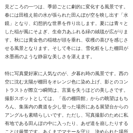
見どころの一つは、季節ごとに劇的に変化する風景です。
春には田植え前の水が張られた田んぼが空を映し出す「水
鏡」となり、幻想的な世界を作り出します。夏には青々と
した稲が風にそよぎ、生命力あふれる緑の絨毯が広がりま
す。秋には黄金色の稲穂が頭を垂れ、収穫の喜びを感じさ
せる風景となります。そして冬には、雪化粧をした棚田が
水墨画のような静寂な美しさを湛えます。
特に写真愛好家に人気なのが、夕暮れ時の風景です。西の
空に沈む太陽が棚田をオレンジ色に染め上げ、影とのコン
トラストが際立つ瞬間は、言葉を失うほどの美しさです。
撮影スポットとしては、「岳の棚田館」からの眺望はもち
ろん、集落内の農道を少し登った場所にある展望台からの
アングルも素晴らしいです。ただし、写真撮影のために私
有地である田んぼの中に入ったり、あぜ道を崩したりする
ことは厳禁です。あくまでマナーを守り、決められた場所