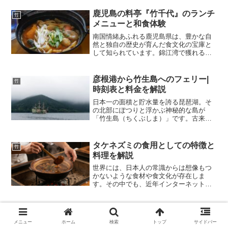
減し、管理されなくなった竹林が里山を
侵食している現状があります。この厄介
鹿児島の料亭『竹千代』のランチ
竹
者扱いされている竹を有効...
メニューと和食体験
南国情緒あふれる鹿児島県は、豊かな自
然と独自の歴史が育んだ食文化の宝庫と
して知られています。錦江湾で獲れる新
鮮な魚介類、桜島の火山灰土壌で育つ野
菜、そして全国的な知名度を誇る黒豚や
黒牛など、枚挙にいとまがないほどの食
彦根港から竹生島へのフェリー|
竹
材が存在します。こうした...
時刻表と料金を解説
日本一の面積と貯水量を誇る琵琶湖。そ
の北部にぽつりと浮かぶ神秘的な島が
「竹生島（ちくぶしま）」です。古来よ
り「神の棲む島」として人々の信仰を集
め、島全体がパワースポットとして知ら
れています。西国三十三所札所めぐりの
タケネズミの食用としての特徴と
竹
第三十番札所である宝厳寺や...
料理を解説
世界には、日本人の常識からは想像もつ
かないような食材や食文化が存在しま
す。その中でも、近年インターネット動
画サイトを中心に大きな話題を呼び、一
部の美食家や好奇心旺盛な層から熱い視
線を注がれている食材があります。それ
が「タケネズミ」です。ネズ...
メニュー
ホーム
検索
トップ
サイドバー