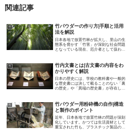
関連記事
竹パウダーの作り方|手順と活用
竹
法を解説
日本各地で放置竹林が拡大し、里山の生
態系を脅かす「竹害」が深刻な社会問題
となっている現在、厄介者として扱われ
てきた竹を資源として有効活用しようと
いう動きが急速に高まっているのをご存
知でしょうか。その中でも、農業や畜
竹内文書とは|古文書の内容をわ
竹
産、さらには家庭での生ゴミ...
かりやすく解説
日本の歴史には、学校の教科書や一般的
な歴史書には決して載ることのない「裏
の歴史」や「異端の歴史書」が存在しま
す。それらは総じて「古史古伝（こしこ
でん）」と呼ばれ、アカデミズムの歴史
学からは「偽書（ぎしょ）」として扱わ
竹パウダー用粉砕機の自作|構造
竹
れながらも、一部の熱狂的...
と製作のポイント
近年、日本各地で放置竹林の問題が深刻
化しています。かつては生活資材として
重宝された竹も、プラスチック製品の普
及や輸入タケノコの増加により需要が激