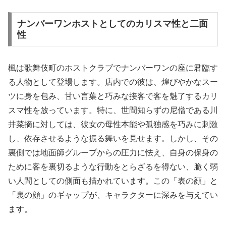
ナンバーワンホストとしてのカリスマ性と二面
性
楓は歌舞伎町のホストクラブでナンバーワンの座に君臨す
る人物として登場します。店内での彼は、煌びやかなスー
ツに身を包み、甘い言葉と巧みな接客で客を魅了するカリ
スマ性を放っています。特に、世間知らずの尼僧である川
井菜摘に対しては、彼女の母性本能や孤独感を巧みに刺激
し、依存させるような振る舞いを見せます。しかし、その
裏側では地面師グループからの圧力に怯え、自身の保身の
ために客を裏切るような行動をとらざるを得ない、脆く弱
い人間としての側面も描かれています。この「表の顔」と
「裏の顔」のギャップが、キャラクターに深みを与えてい
ます。