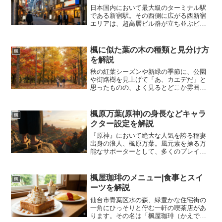
日本国内において最大級のターミナル駅
である新宿駅。その西側に広がる西新宿
エリアは、超高層ビル群が立ち並ぶビジ
ネスの最前線でありながら、一歩路地に
入れば歴史ある雑居ビルや飲食店がひし
めく多様性のある街です。企業活動の拠
楓に似た葉の木の種類と見分け方
楓
点として、あるいはサービ...
を解説
秋の紅葉シーズンや新緑の季節に、公園
や街路樹を見上げて「あ、カエデだ」と
思ったものの、よく見るとどこか雰囲気
が違うと感じたことはないでしょうか。
植物の世界には、カエデやモミジによく
似た掌状の葉を持つ樹木が数多く存在し
楓原万葉(原神)の身長などキャラ
楓
ます。これらは遠目には区...
クター設定を解説
『原神』において絶大な人気を誇る稲妻
出身の浪人、楓原万葉。風元素を操る万
能なサポーターとして、多くのプレイヤ
ーのパーティで活躍している存在です。
彼の魅力は性能だけにとどまらず、その
洗練されたビジュアルや穏やかな性格、
楓屋珈琲のメニュー|食事とスイ
楓
そして深みのあるバックス...
ーツを解説
仙台市青葉区水の森、緑豊かな住宅街の
一角にひっそりと佇む一軒の喫茶店があ
ります。その名は「楓屋珈琲（かえでや