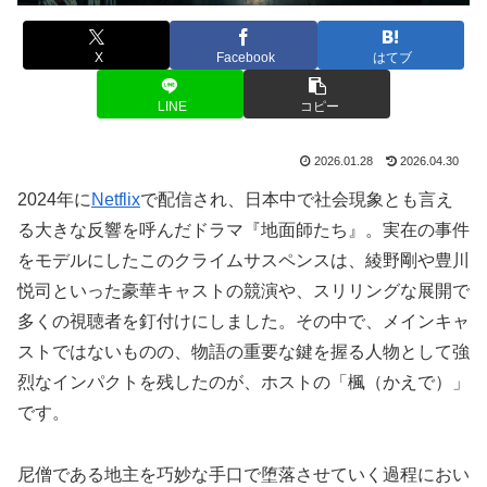
X
Facebook
はてブ
LINE
コピー
2026.01.28
2026.04.30
2024年に
Netflix
で配信され、日本中で社会現象とも言え
る大きな反響を呼んだドラマ『地面師たち』。実在の事件
をモデルにしたこのクライムサスペンスは、綾野剛や豊川
悦司といった豪華キャストの競演や、スリリングな展開で
多くの視聴者を釘付けにしました。その中で、メインキャ
ストではないものの、物語の重要な鍵を握る人物として強
烈なインパクトを残したのが、ホストの「楓（かえで）」
です。
尼僧である地主を巧妙な手口で堕落させていく過程におい