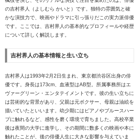
楓役を演じ、そのリアルな演技で注目を集めたのは、俳優
の吉村界人（よしむら かいと）です。独特の雰囲気と確
かな演技力で、映画やドラマに引っ張りだこの実力派俳優
です。ここでは、吉村界人の基本的なプロフィールや経歴
について詳しく解説します。
吉村界人の基本情報と生い立ち
吉村界人は1993年2月2日生まれ、東京都渋谷区出身の俳
優です。身長は173cm、血液型はAB型。所属事務所はエ
ヴァーグリーン・エンタテイメントです。彼の生い立ちに
は芸術的な背景があり、父親は元ボクサー、母親は油絵を
描いていたといいます。幼少期にはピアノやブルースハー
プに触れるなど、感性を磨く環境で育ちました。高校卒業
後は夜間の大学に進学し、その期間に数多くの映画や本に
触れたことが、後の俳優人生に大きな影響を与えていま