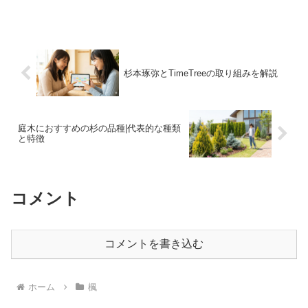
こーひー）」。創業から長きにわたり、
地域の人々に愛され続けているこのお店
は、自家焙煎の炭火焼きコーヒーと、心
温まる手作りメニューが評...
杉本琢弥とTimeTreeの取り組みを解説
庭木におすすめの杉の品種|代表的な種類
と特徴
コメント
コメントを書き込む
ホーム
楓