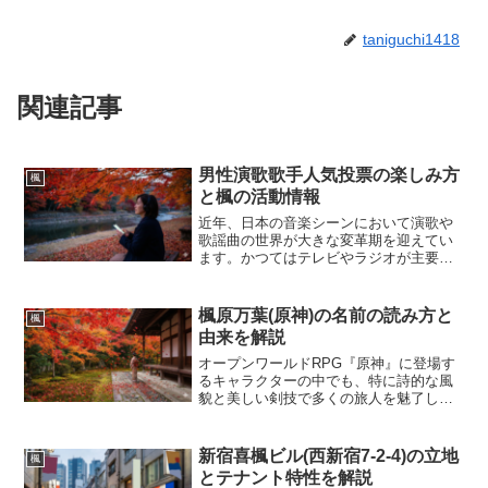
taniguchi1418
関連記事
男性演歌歌手人気投票の楽しみ方
楓
と楓の活動情報
近年、日本の音楽シーンにおいて演歌や
歌謡曲の世界が大きな変革期を迎えてい
ます。かつてはテレビやラジオが主要な
媒体であったこのジャンルも、インター
ネットの普及とともに情報の伝達手段が
劇的に変化しました。その中で特に注目
楓原万葉(原神)の名前の読み方と
楓
を集めているのが、ファン...
由来を解説
オープンワールドRPG『原神』に登場す
るキャラクターの中でも、特に詩的な風
貌と美しい剣技で多くの旅人を魅了して
いるのが楓原万葉です。彼の名前は非常
に日本的でありながら、漢字の並びや読
み方に独特の響きを持っています。初め
新宿喜楓ビル(西新宿7-2-4)の立地
楓
てその名前を目にした際...
とテナント特性を解説