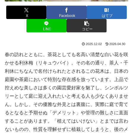
X
Facebook
はてブ
LINE
コピー
2025.12.02
2026.04.30
春の訪れとともに、茶花としても名高い清楚な白い花を咲
かせる利休梅（リキュウバイ）。その名の通り、茶人・千
利休にちなんで名付けられたとされるこの花木は、日本の
庭園や茶庭において特別な存在感を放っています。上品で
控えめな美しさは多くの園芸愛好家を魅了し、シンボルツ
リーとして庭に迎え入れたいと考える人も少なくありませ
ん。しかし、その優雅な外見とは裏腹に、実際に庭で育て
るとなると予期せぬ「デメリット」や管理の難しさに直面
することがあります。「植えてはいけない」とまでは言わ
ないものの、性質を理解せずに植栽してしまうと、後のメ