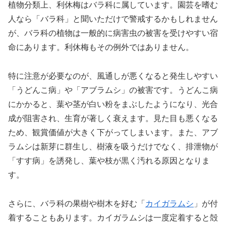
植物分類上、利休梅はバラ科に属しています。園芸を嗜む
人なら「バラ科」と聞いただけで警戒するかもしれません
が、バラ科の植物は一般的に病害虫の被害を受けやすい宿
命にあります。利休梅もその例外ではありません。
特に注意が必要なのが、風通しが悪くなると発生しやすい
「うどんこ病」や「アブラムシ」の被害です。うどんこ病
にかかると、葉や茎が白い粉をまぶしたようになり、光合
成が阻害され、生育が著しく衰えます。見た目も悪くなる
ため、観賞価値が大きく下がってしまいます。また、アブ
ラムシは新芽に群生し、樹液を吸うだけでなく、排泄物が
「すす病」を誘発し、葉や枝が黒く汚れる原因となりま
す。
さらに、バラ科の果樹や樹木を好む「
カイガラムシ
」が付
着することもあります。カイガラムシは一度定着すると殻