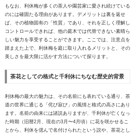
もなお、利休梅が多くの茶人や園芸家に愛され続けている
のには確固たる理由があります。デメリットは裏を返せ
ば、その植物固有の「性質」であり、それを正しく理解し
コントロールできれば、他の庭木では代替できない素晴ら
しい魅力を享受することができます。ここでは、注意点を
踏まえた上で、利休梅を庭に取り入れるメリットと、その
美しさを最大限に活かす方法について探ります。
茶花としての格式と千利休にちなむ歴史的背景
利休梅の最大の魅力は、その名前にも表れている通り、茶
道の世界に通じる「侘び寂び」の風情と格式の高さにあり
ます。名前の由来には諸説ありますが、千利休が亡くなっ
た時期（旧暦2月、現在の3月〜4月頃）に花を咲かせるこ
とから、利休を偲んで名付けられたという説や、茶花とし