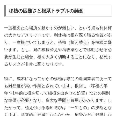
移植の困難さと根系トラブルの懸念
一度植えたら場所を動かすのが難しい、という点も利休梅
の大きなデメリットです。利休梅は根を深く張る性質があ
り、一度根付いてしまうと、移植（植え替え）を極端に嫌
います。もし、庭の模様替えや増改築などで移動させる必
要が生じた場合、根を大きく切断することになり、枯死す
るリスクが非常に高くなります。
特に、成木になってからの移植は専門の造園業者であって
も難易度が高い作業とされています。根回し（移植の半
年〜1年前に根を切って細根を出させる処置）などの周到
な準備が必要となり、多大な手間と費用がかかります。し
たがって、植え付ける場所選びは「一生もの」の決断とな
ります。将来的に邪魔にならないか、配管などに影響しな