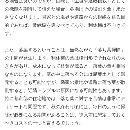
る場合は良いのですが、目隠し（生垣や遮蔽植栽）として
の機能を期待して植えた場合、冬場はその役割を全く果た
さなくなります。隣家との境界や道路からの視線を遮る目
的であれば、常緑樹を選ぶべきであり、利休梅は不向きで
す。
また、落葉するということは、当然ながら「落ち葉掃除」
の手間が発生します。利休梅の葉は楕円形でそれなりの大
きさがあり、成木になって枝葉が茂ると、落葉の量も相当
なものになります。庭の中に落ちる分には腐葉土として還
元することも可能ですが、隣家の敷地や道路に落ち葉が散
乱すると、近隣トラブルの原因になる可能性もあります。
特に都市部の住宅地では、落ち葉に対する苦情は非常にデ
リケートな問題です。秋の終わり頃には、毎日のように掃
除が必要になる期間があることは、導入前に想定しておく
べきコストの一つと言えるでしょう。