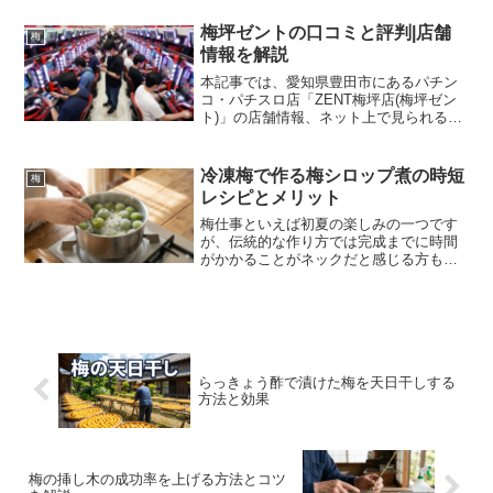
の高まりや味覚の多様化に伴い、お茶請
けやデザート感覚で食べられる「甘い
梅坪ゼントの口コミと評判|店舗
梅
梅」の人気が非常に高まってい...
情報を解説
本記事では、愛知県豊田市にあるパチン
コ・パチスロ店「ZENT梅坪店(梅坪ゼン
ト)」の店舗情報、ネット上で見られる口
コミの傾向、そして来店時の参考情報に
ついて解説します。具体的な遊技機の出
玉情報や立ち回りの推奨は本記事の目的
冷凍梅で作る梅シロップ煮の時短
梅
ではなく、施設の概...
レシピとメリット
梅仕事といえば初夏の楽しみの一つです
が、伝統的な作り方では完成までに時間
がかかることがネックだと感じる方も多
いのではないでしょうか。新鮮な青梅を
丁寧に処理し、砂糖と交互に瓶に詰めて
冷暗所で数週間から一ヶ月ほど待つ。じ
っくりとエキスが抽出され...
らっきょう酢で漬けた梅を天日干しする
方法と効果
梅の挿し木の成功率を上げる方法とコツ