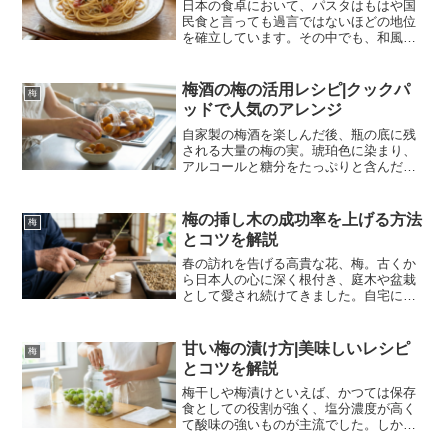
日本の食卓において、パスタはもはや国
民食と言っても過言ではないほどの地位
を確立しています。その中でも、和風パ
スタの代表格として不動の人気を誇るの
が「梅パスタ」です。料理レシピサイト
やSNS上では数え切れないほどのレシピ
梅酒の梅の活用レシピ|クックパ
梅
が公開されていますが、...
ッドで人気のアレンジ
自家製の梅酒を楽しんだ後、瓶の底に残
される大量の梅の実。琥珀色に染まり、
アルコールと糖分をたっぷりと含んだそ
の果実を、どのように処理すべきか悩む
家庭は少なくありません。そのまま食べ
るにはアルコールが強く、食感も独特で
梅の挿し木の成功率を上げる方法
梅
あるため、結局は廃棄して...
とコツを解説
春の訪れを告げる高貴な花、梅。古くか
ら日本人の心に深く根付き、庭木や盆栽
として愛され続けてきました。自宅にあ
る愛着のある梅の木を増やしたい、ある
いは美しい盆栽の一枝から新たな命を育
てたいと考え、挿し木に挑戦する園芸愛
甘い梅の漬け方|美味しいレシピ
梅
好家は後を絶ちません。し...
とコツを解説
梅干しや梅漬けといえば、かつては保存
食としての役割が強く、塩分濃度が高く
て酸味の強いものが主流でした。しか
し、現代の食生活においては、減塩志向