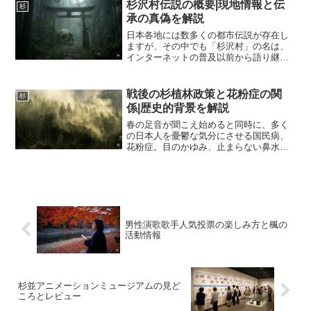
のデビューから1985年の解散まで、実質
杉沢村伝説の概要|現地情報と伝
杉
的な活動期間...
承の真偽を解説
日本各地には数多くの都市伝説が存在し
ますが、その中でも「杉沢村」の名は、
インターネットの普及以前から語り継が
れる恐怖の象徴として特別な位置を占め
ています。地図から消された村、立ち入
った者は二度と戻れない場所、そしてか
戦後の杉植林政策と花粉症の関
杉
つて起きた凄惨な事件の記...
係|歴史的背景を解説
春の足音が聞こえ始めると同時に、多く
の日本人を憂鬱な気分にさせる国民病、
花粉症。目のかゆみ、止まらない鼻水、
そして頭重感に苛まれるたびに、誰もが
一度は心の中で、あるいは声に出してこ
う叫んだことがあるはずです。「一体、
こんなに大量の杉を植えた...
男性演歌歌手人気投票の楽しみ方と楓の
活動情報
杉並アニメーションミュージアムの見ど
ころとレビュー