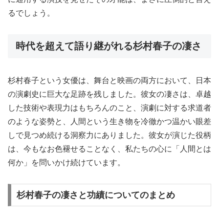
るでしょう。
時代を超えて語り継がれる杉村春子の凄さ
杉村春子という女優は、舞台と映画の両方において、日本
の演劇史に巨大な足跡を残しました。彼女の凄さは、卓越
した技術や表現力はもちろんのこと、演劇に対する求道者
のような姿勢と、人間という生き物を冷徹かつ温かい眼差
しで見つめ続ける洞察力にありました。彼女が演じた役柄
は、今もなお色褪せることなく、私たちの心に「人間とは
何か」を問いかけ続けています。
杉村春子の凄さと功績についてのまとめ