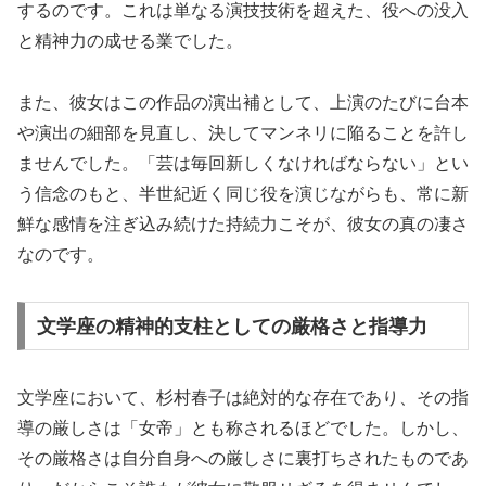
するのです。これは単なる演技技術を超えた、役への没入
と精神力の成せる業でした。
また、彼女はこの作品の演出補として、上演のたびに台本
や演出の細部を見直し、決してマンネリに陥ることを許し
ませんでした。「芸は毎回新しくなければならない」とい
う信念のもと、半世紀近く同じ役を演じながらも、常に新
鮮な感情を注ぎ込み続けた持続力こそが、彼女の真の凄さ
なのです。
文学座の精神的支柱としての厳格さと指導力
文学座において、杉村春子は絶対的な存在であり、その指
導の厳しさは「女帝」とも称されるほどでした。しかし、
その厳格さは自分自身への厳しさに裏打ちされたものであ