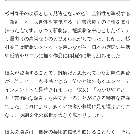
杉村春子の功績として見逃せないのが、芸術性を重視する
「新劇」と、大衆性を重視する「商業演劇」の垣根を取り
払った点です。かつて新劇は、翻訳劇を中心としたインテ
リ層向けの高尚なものと捉えられがちでした。しかし、杉
村春子は新劇のメソッドを用いながら、日本の庶民の生活
や感情をリアルに描く作品に積極的に取り組みました。
彼女が登場することで、難解だと思われていた新劇の舞台
が、誰にとっても共感できる、笑いと涙のあるエンターテ
インメントへと昇華されました。彼女は「わかりやすさ」
と「芸術的な深み」を両立させることができる稀有な存在
でした。これにより、多くの観客が劇場に足を運ぶように
なり、演劇文化の裾野が大きく広がりました。
彼女の凄さは、自身の芸術的信念を曲げることなく、それ