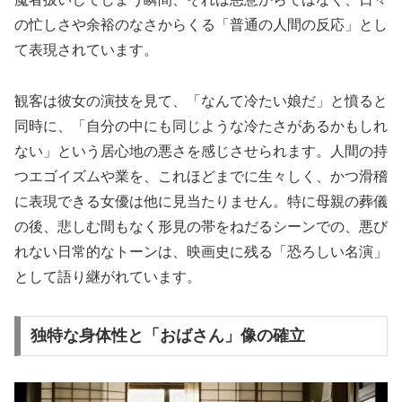
の忙しさや余裕のなさからくる「普通の人間の反応」とし
て表現されています。
観客は彼女の演技を見て、「なんて冷たい娘だ」と憤ると
同時に、「自分の中にも同じような冷たさがあるかもしれ
ない」という居心地の悪さを感じさせられます。人間の持
つエゴイズムや業を、これほどまでに生々しく、かつ滑稽
に表現できる女優は他に見当たりません。特に母親の葬儀
の後、悲しむ間もなく形見の帯をねだるシーンでの、悪び
れない日常的なトーンは、映画史に残る「恐ろしい名演」
として語り継がれています。
独特な身体性と「おばさん」像の確立