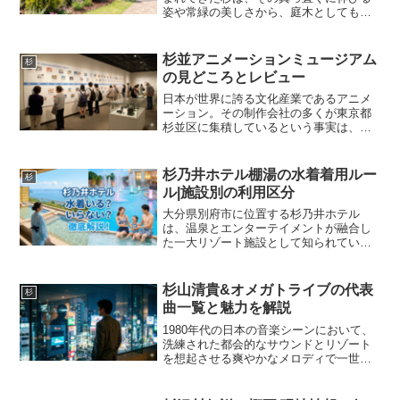
姿や常緑の美しさから、庭木としても高
い人気を誇ります。一般的に杉といえ
ば、山林に植林されている巨大な樹木を
想像しがちですが、実際には庭木に適し
杉並アニメーションミュージアム
杉
た園芸品種や、独特の葉色や...
の見どころとレビュー
日本が世界に誇る文化産業であるアニメ
ーション。その制作会社の多くが東京都
杉並区に集積しているという事実は、ア
ニメファンならば一度は耳にしたことが
あるかもしれません。杉並区は「アニメ
のまち」として知られ、数多くの有名ス
杉乃井ホテル棚湯の水着着用ルー
杉
タジオが軒を連ねています...
ル|施設別の利用区分
大分県別府市に位置する杉乃井ホテル
は、温泉とエンターテイメントが融合し
た一大リゾート施設として知られていま
す。特に、海抜約250mからの絶景を楽し
める露天風呂「棚湯」や、多彩なプー
ル、アミューズメント施設は、多くの旅
杉山清貴&オメガトライブの代表
杉
行者を魅了しています。し...
曲一覧と魅力を解説
1980年代の日本の音楽シーンにおいて、
洗練された都会的なサウンドとリゾート
を想起させる爽やかなメロディで一世を
風靡したバンドが存在します。それが、
杉山清貴&オメガトライブです。1983年