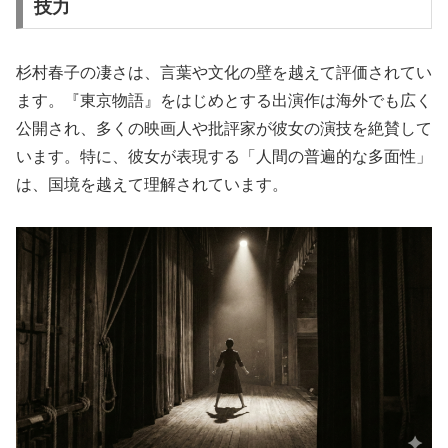
技力
杉村春子の凄さは、言葉や文化の壁を越えて評価されてい
ます。『東京物語』をはじめとする出演作は海外でも広く
公開され、多くの映画人や批評家が彼女の演技を絶賛して
います。特に、彼女が表現する「人間の普遍的な多面性」
は、国境を越えて理解されています。