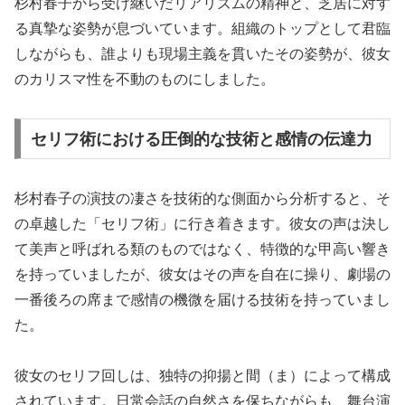
杉村春子から受け継いだリアリズムの精神と、芝居に対す
る真摯な姿勢が息づいています。組織のトップとして君臨
しながらも、誰よりも現場主義を貫いたその姿勢が、彼女
のカリスマ性を不動のものにしました。
セリフ術における圧倒的な技術と感情の伝達力
杉村春子の演技の凄さを技術的な側面から分析すると、そ
の卓越した「セリフ術」に行き着きます。彼女の声は決し
て美声と呼ばれる類のものではなく、特徴的な甲高い響き
を持っていましたが、彼女はその声を自在に操り、劇場の
一番後ろの席まで感情の機微を届ける技術を持っていまし
た。
彼女のセリフ回しは、独特の抑揚と間（ま）によって構成
されています。日常会話の自然さを保ちながらも、舞台演