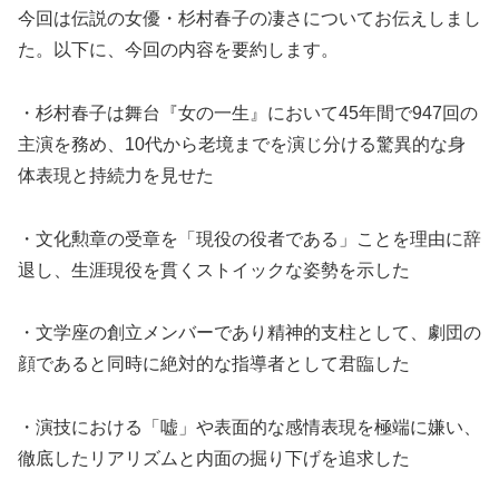
今回は伝説の女優・杉村春子の凄さについてお伝えしまし
た。以下に、今回の内容を要約します。
・杉村春子は舞台『女の一生』において45年間で947回の
主演を務め、10代から老境までを演じ分ける驚異的な身
体表現と持続力を見せた
・文化勲章の受章を「現役の役者である」ことを理由に辞
退し、生涯現役を貫くストイックな姿勢を示した
・文学座の創立メンバーであり精神的支柱として、劇団の
顔であると同時に絶対的な指導者として君臨した
・演技における「嘘」や表面的な感情表現を極端に嫌い、
徹底したリアリズムと内面の掘り下げを追求した