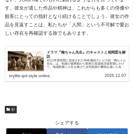
す。彼女が遺した作品や精神は、これからも多くの俳優や
観客にとっての指針となり続けることでしょう。彼女の作
品を見返すことは、私たちが「人間」という不可解で愛お
しい存在を再確認する旅でもあります。
ドラマ『梅ちゃん先生』のキャストと相関図を解
説
2012年度前期に放送されたNHK連続テレビ小説『梅ちゃん
先生』は、戦後の復興期から昭和の高度経済成長期にかけ
て、地域医療に人生を捧げた女性医師の奮闘を描いた名作
です。最高視聴率24.9%を記録し、多くの視聴者に感動と
元気を与えたこの作品は...
2025.12.07
mylife-qol-style.online
杉
シェアする