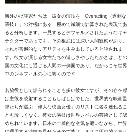
海外の批評家たちは、彼女の演技を「Overacting（過剰な
演技）」の対極にある、極めて繊細で計算された表現であ
ると分析します。一見するとデフォルメされたようなキャ
ラクターであっても、その根底には深い人間観察があり、
それが普遍的なリアリティを生み出していると評されま
す。彼女が演じる女性たちの逞しさやしたたかさは、どの
国の文化にも通じる人間の一側面であり、だからこそ世界
中のシネフィルの心に響くのです。
名脇役として語られることも多い彼女ですが、その存在感
は主役を凌駕することもしばしばでした。世界的な映画監
督たちが選ぶ「偉大な映画女優」のリストに名を連ねるこ
とも珍しくなく、彼女の演技は世界レベルの芸術として認
められています。日本の土着的な空気を纏いながら、世界
に通用する演技を見せたその才能は、まさに圧倒的と言え