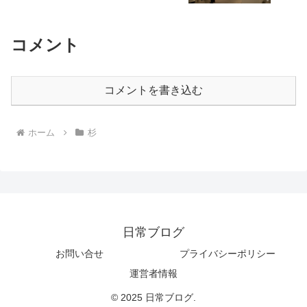
コメント
コメントを書き込む
ホーム
杉
日常ブログ
お問い合せ
プライバシーポリシー
運営者情報
© 2025 日常ブログ.