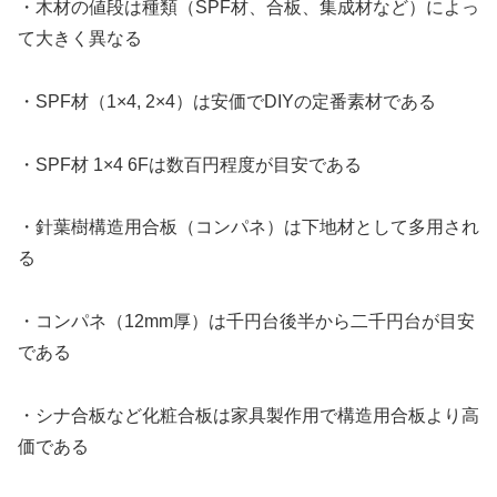
・木材の値段は種類（SPF材、合板、集成材など）によっ
て大きく異なる
・SPF材（1×4, 2×4）は安価でDIYの定番素材である
・SPF材 1×4 6Fは数百円程度が目安である
・針葉樹構造用合板（コンパネ）は下地材として多用され
る
・コンパネ（12mm厚）は千円台後半から二千円台が目安
である
・シナ合板など化粧合板は家具製作用で構造用合板より高
価である