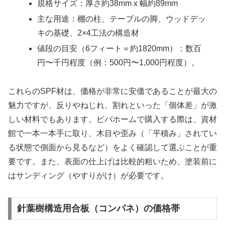
規格サイズ：厚さ約38mm x 幅約89mm
主な用途：棚の柱、テーブルの脚、ウッドデッ
キの基礎、2×4工法の構造材
値段の目安（6フィート＝約1820mm）：数百
円〜千円程度（例：500円〜1,000円程度）。
これらのSPF材は、価格が非常に安価であることが最大の
魅力ですが、反りやねじれ、割れといった「個体差」が激
しい材料でもあります。ビバホームで購入する際は、資材
館で一本一本手に取り、木目や歪み（「平積み」されてい
る状態で側面から見るなど）をよく確認して選ぶことが重
要です。また、表面の仕上げは比較的粗いため、塗装前に
はサンディング（やすりがけ）が必要です。
針葉樹構造用合板（コンパネ）の価格帯