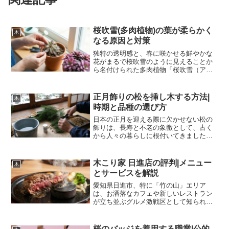
桜吹雪(多肉植物)の葉が柔らかく
木
なる原因と対策
独特の透明感と、春に咲かせる鮮やかな
花がまるで桜吹雪のように見えることか
ら名付けられた多肉植物「桜吹雪（アナ
カンプセロス・ルエセンス）」。その可
愛らしい姿とは裏腹に、葉が急にふにゃ
ふにゃと柔らかくなったり、しわが寄っ
正月飾りの松を挿し木する方法|
木
たりといった異変は、育成...
時期と品種の選び方
日本の正月を迎える際に欠かせない松の
飾りは、長寿と不老の象徴として、古く
から人々の暮らしに根付いてきました。
門松や生け花として用いられた松の枝
を、そのまま捨てるのではなく、挿し木
（さしき）にして増やし、庭や鉢で育て
木こり家 日進店の評判|メニュー
木
ることに興味を持つ園芸愛好...
とサービスを解説
愛知県日進市、特に「竹の山」エリア
は、お洒落なカフェや新しいレストラン
が立ち並ぶグルメ激戦区として知られて
います。その一角に店を構える「ステー
キ＆ハンバーグのお店 木こり家 日進店」
は、多くの飲食店がひしめく中で、ひと
桜のバッジを着用する職業|公的