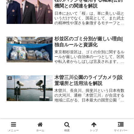
木
きわ強い存在感を放って...
機関との関連を解説
日本において「桜」は、単に美しい花と
いうだけでなく、国花として、また武士
の精神性や潔さを象徴するモチーフとし
て、深い文化的意味合いを持っていま
す。この「桜」を意匠としたバッジは、
特定の職業や公的機関において、その権
杉並区のゴミ分別が厳しい理由|
木
威、身分、そして誇りを示す...
独自ルールと資源化
東京都杉並区は、ゴミの分別に関するル
ールが厳しい自治体の一つとして、区民
や転入者からしばしば言及されます。特
に、資源ゴミの細分化や、収集体制の厳
格さは、他の自治体と比較しても際立っ
ている側面があります。この杉並区のゴ
木曽三川公園のライブカメラ|設
木
ミ分別が厳しい背景には、...
置場所と活用法を解説
木曽川、長良川、揖斐川という日本有数
の大河川、通称「木曽三川」が合流する
地域に広がる、日本最大の国営公園「木
曽三川公園」。愛知県、岐阜県、三重県
にまたがるその広大な敷地は、13の公
園・施設群で構成されており、一年を通
じて多くの人々が訪れる中...
メニュー
ホーム
検索
トップ
サイドバー
木のテーブルの油染みの落とし方|原因と