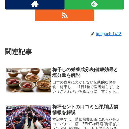
taniguchi1418
関連記事
梅干しの栄養成分表|健康効果と
梅
塩分量を解説
日本の食卓に欠かせない伝統的な保存
食、梅干し。「1日1粒で医者知らず」と
いうことわざがあるように、古くからそ
の健康効果は広く知られてきました。風
邪の引き始めにお粥と一緒に食べたり、
お弁当の腐敗防止に入れたりと、私たち
梅坪ゼントの口コミと評判|店舗
梅
の生活に深く根付いていま...
情報を解説
本記事では、愛知県豊田市にあるパチン
コ・パチスロ店「ZENT梅坪店(梅坪ゼン
ト)」の店舗情報、ネット上で見られる口