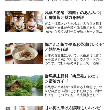
コミの傾向、そして来店時の参考情報に
ついて解説します。具体的な遊技機の出
玉情報や立ち回りの推奨は本記事の目的
浅草の老舗『梅園』のあんみつ|
梅
ではなく、施設の概...
店舗情報と魅力を解説
東京・浅草という土地は、古き良き日本
の伝統と文化が色濃く残る街であり、国
内外から多くの観光客が訪れる一大観光
地です。その浅草において、甘味処とし
て長きにわたり愛され続けている名店が
存在します。それが「梅園（うめぞ
梅こんぶ茶で作るお茶漬けレシピ
梅
の）」です。創業は安政元年（...
と効能を解説
日本の食文化において、お茶漬けは古く
から愛され続けているソウルフードの一
つです。忙しい朝の朝食として、酒席の
後の締めの一品として、あるいは食欲が
ない時の栄養補給として、その存在は日
本人の生活に深く根付いています。一般
群馬県上野村『梅里苑』のコテー
梅
的には煎茶やほうじ茶、あ...
ジ宿泊ガイド
群馬県の南西部に位置する上野村は、豊
かな自然と清流に恵まれた静かな山間の
村です。その中でも、観光拠点として、
また癒やしの宿泊施設として多くの人々
に親しまれているのが「鶴の湯 梅里苑」
です。日帰り温泉や食事処としての利用
甘い梅の漬け方|美味しいレシピ
梅