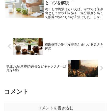
も盛んですが、宿泊施設...
とコツを解説
梅干しや梅漬けといえば、かつては保存
食としての役割が強く、塩分濃度が高く
て酸味の強いものが主流でした。しか
し、現代の食生活においては、減塩志向
の高まりや味覚の多様化に伴い、お茶請
けやデザート感覚で食べられる「甘い
梅」の人気が非常に高まってい...
梅醤番茶の作り方|効能と正しい飲み方を
解説
楓原万葉(原神)の身長などキャラクター設
定を解説
コメント
コメントを書き込む