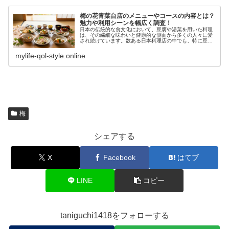
梅の花青葉台店のメニューやコースの内容とは？
魅力や利用シーンを幅広く調査！
日本の伝統的な食文化において、豆腐や湯葉を用いた料理
は、その繊細な味わいと健康的な側面から多くの人々に愛
され続けています。数ある日本料理店の中でも、特に豆腐
と湯葉に特化した懐石料理を提供することで全国的な知名
度を誇るのが「梅の花」です。その...
mylife-qol-style.online
梅
シェアする
X
Facebook
はてブ
LINE
コピー
taniguchi1418をフォローする