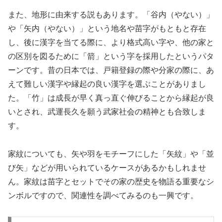
また、地形に由来する説もあります。「谷内（やない）」
や「矢内（やない）」という地名や苗字がもともと存在
し、後に漢字を当てる際に、より格式高い字や、他の家と
の区別を図るために「箭」という字を採用したというパタ
ーンです。昔の日本では、戸籍登録の際や分家の際に、あ
えて難しい漢字や縁起の良い漢字を選ぶことがありまし
た。「竹」は成長が早く真っ直ぐ伸びることから縁起が良
いとされ、武運長久を願う武家社会の精神とも合致しま
す。
家紋についても、矢や羽をモチーフにした「矢紋」や「並
び矢」などが用いられているケースがあるかもしれませ
ん。家紋は苗字とセットでその家の歴史を物語る重要なシ
ンボルですので、関連性を調べてみるのも一興です。