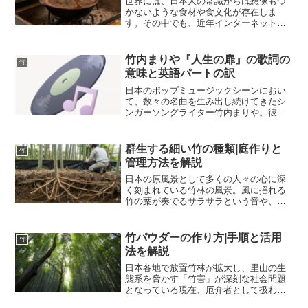
世界には、日本人の常識からは想像もつ
かないような食材や食文化が存在しま
す。その中でも、近年インターネット動
画サイトを中心に大きな話題を呼び、一
部の美食家や好奇心旺盛な層から熱い視
線を注がれている食材があります。それ
竹内まりや『人生の扉』の歌詞の
竹
が「タケネズミ」です。ネズ...
意味と英語パートの訳
日本のポップミュージックシーンにおい
て、数々の名曲を生み出し続けてきたシ
ンガーソングライター竹内まりや。彼女
が2007年に発表した楽曲「人生の扉」
は、発表から長い年月が経過した現在で
も、幅広い世代の心に深く響き続けるス
群生する細い竹の種類|庭作りと
竹
タンダードナンバーとし...
管理方法を解説
日本の原風景として多くの人々の心に深
く刻まれている竹林の風景。風に揺れる
竹の葉が奏でるサラサラという音や、天
に向かって真っ直ぐに伸びる清々しい姿
は、古来より日本人の美意識に多大な影
響を与えてきました。一般的に「竹」と
竹パウダーの作り方|手順と活用
竹
聞いてイメージするのは、...
法を解説
日本各地で放置竹林が拡大し、里山の生
態系を脅かす「竹害」が深刻な社会問題
となっている現在、厄介者として扱われ
てきた竹を資源として有効活用しようと