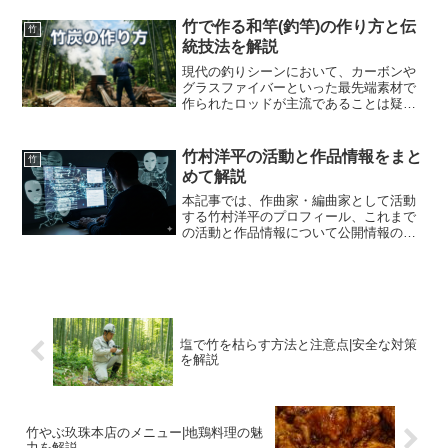
いう動きが急速に高まっているのをご存
知でしょうか。その中でも、農業や畜
竹で作る和竿(釣竿)の作り方と伝
竹
産、さらには家庭での生ゴミ...
統技法を解説
現代の釣りシーンにおいて、カーボンや
グラスファイバーといった最先端素材で
作られたロッドが主流であることは疑い
ようのない事実です。軽くて強く、感度
に優れ、メンテナンスも容易なこれらの
工業製品は、釣果を追い求めるアングラ
竹村洋平の活動と作品情報をまと
竹
ーにとって最強の武器とな...
めて解説
本記事では、作曲家・編曲家として活動
する竹村洋平のプロフィール、これまで
の活動と作品情報について公開情報の範
囲で解説します。本人や関係者の公式情
報、楽曲クレジットなどをもとに整理し
ました。日本のポピュラー音楽・アニメ
音楽・ゲーム音楽など多様...
塩で竹を枯らす方法と注意点|安全な対策
を解説
竹やぶ玖珠本店のメニュー|地鶏料理の魅
力を解説