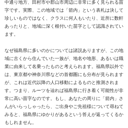
中通り地方、田村市や郡山市周辺に非常に多く見られる苗
字です。実際、この地域では「箭内」という表札は決して
珍しいものではなく、クラスに何人もいたり、近所に数軒
あったりと、地域に深く根付いた苗字として認識されてい
ます。
なぜ福島県に多いのかについては諸説ありますが、この地
域に古くから住んでいた一族が、地名や地形、あるいは職
業に由来して名乗ったものと考えられます。福島県以外で
は、東京都や神奈川県などの首都圏にも分布が見られます
が、これは近代以降の人口移動によるものと推測されま
す。つまり、ルーツを辿れば福島県に行き着く可能性が非
常に高い苗字なのです。もし、あなたの周りに「箭内」さ
んがいらっしゃったら、ご出身やご先祖様について尋ねて
みると、福島県にゆかりがあるという答えが返ってくるか
もしれません。