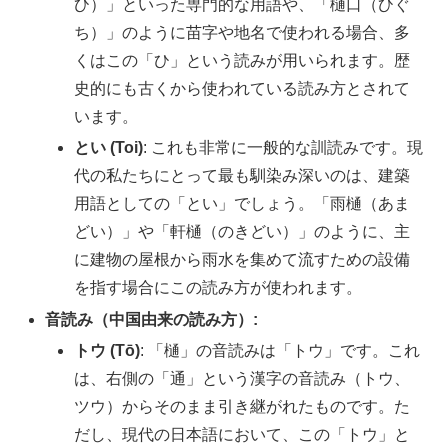
ひ）」といった専門的な用語や、「樋口（ひぐ
ち）」のように苗字や地名で使われる場合、多
くはこの「ひ」という読みが用いられます。歴
史的にも古くから使われている読み方とされて
います。
とい (Toi)
: これも非常に一般的な訓読みです。現
代の私たちにとって最も馴染み深いのは、建築
用語としての「とい」でしょう。「雨樋（あま
どい）」や「軒樋（のきどい）」のように、主
に建物の屋根から雨水を集めて流すための設備
を指す場合にこの読み方が使われます。
音読み（中国由来の読み方）:
トウ (Tō)
: 「樋」の音読みは「トウ」です。これ
は、右側の「通」という漢字の音読み（トウ、
ツウ）からそのまま引き継がれたものです。た
だし、現代の日本語において、この「トウ」と