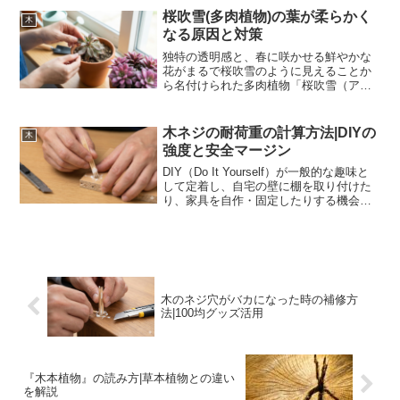
気を集めているのが、杉戸町の名物であ
桜吹雪(多肉植物)の葉が柔らかく
木
る「杉戸煎餅」です。特に、...
なる原因と対策
独特の透明感と、春に咲かせる鮮やかな
花がまるで桜吹雪のように見えることか
ら名付けられた多肉植物「桜吹雪（アナ
カンプセロス・ルエセンス）」。その可
愛らしい姿とは裏腹に、葉が急にふにゃ
ふにゃと柔らかくなったり、しわが寄っ
木ネジの耐荷重の計算方法|DIYの
木
たりといった異変は、育成...
強度と安全マージン
DIY（Do It Yourself）が一般的な趣味と
して定着し、自宅の壁に棚を取り付けた
り、家具を自作・固定したりする機会が
増えています。その際、最も身近で、か
つ最も重要な役割を担う部品の一つが
「木ネジ（もくネジ）」です。木材同士
を強固に...
木のネジ穴がバカになった時の補修方
法|100均グッズ活用
『木本植物』の読み方|草本植物との違い
を解説