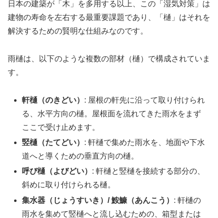
日本の建築が「木」を多用する以上、この「湿気対策」は
建物の寿命を左右する最重要課題であり、「樋」はそれを
解決するための賢明な仕組みなのです。
雨樋は、以下のような複数の部材（樋）で構成されていま
す。
軒樋（のきどい）
: 屋根の軒先に沿って取り付けられ
る、水平方向の樋。屋根面を流れてきた雨水をまず
ここで受け止めます。
竪樋（たてどい）
: 軒樋で集めた雨水を、地面や下水
道へと導くための垂直方向の樋。
呼び樋（よびどい）
: 軒樋と竪樋を接続する部分の、
斜めに取り付けられる樋。
集水器（じょうすいき）/ 鮟鱇（あんこう）
: 軒樋の
雨水を集めて竪樋へと流し込むための、箱型または