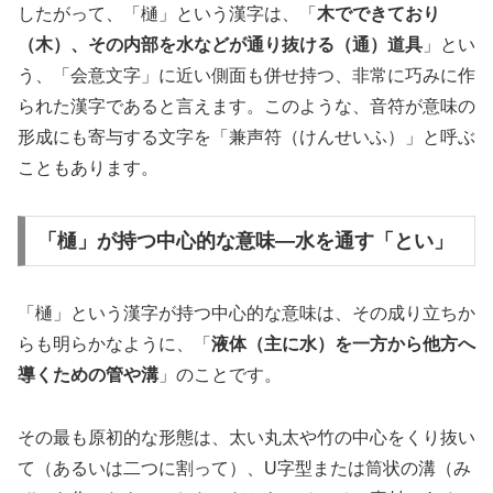
したがって、「樋」という漢字は、「
木でできており
（木）、その内部を水などが通り抜ける（通）道具
」とい
う、「会意文字」に近い側面も併せ持つ、非常に巧みに作
られた漢字であると言えます。このような、音符が意味の
形成にも寄与する文字を「兼声符（けんせいふ）」と呼ぶ
こともあります。
「樋」が持つ中心的な意味—水を通す「とい」
「樋」という漢字が持つ中心的な意味は、その成り立ちか
らも明らかなように、「
液体（主に水）を一方から他方へ
導くための管や溝
」のことです。
その最も原初的な形態は、太い丸太や竹の中心をくり抜い
て（あるいは二つに割って）、U字型または筒状の溝（み