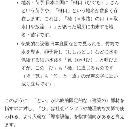
地名・苗字:日本全国に「樋口（ひぐち）」さん
という苗字や、「樋口」という地名が数多く存
在します。これは、「樋（＝水路）の口（＝取
水口や放流口）」があった場所に由来する地
名・苗字です。
伝統的な設備:日本庭園などで見られる、竹筒で
水を導き、獅子脅し（ししおどし）などに水を
供給する細い水路を「筧（かけひ）」と呼びま
すが、この「ひ」も「樋」に通じるものです
（※「筧」も「竹」と「通」の形声文字に近い
成り立ちです）。
このように、「とい」が比較的限定的な（建築の）部材を
指すのに対し、「ひ」は社会インフラや地理的な文脈で使
われる、より広範な「導水設備」を指す傾向があると言え
ます。