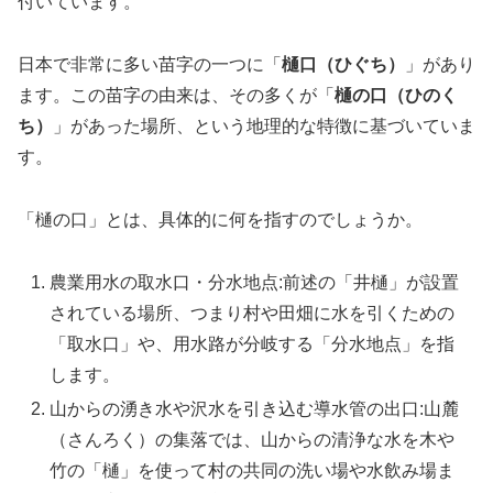
付いています。
日本で非常に多い苗字の一つに「
樋口（ひぐち）
」があり
ます。この苗字の由来は、その多くが「
樋の口（ひのく
ち）
」があった場所、という地理的な特徴に基づいていま
す。
「樋の口」とは、具体的に何を指すのでしょうか。
農業用水の取水口・分水地点:前述の「井樋」が設置
されている場所、つまり村や田畑に水を引くための
「取水口」や、用水路が分岐する「分水地点」を指
します。
山からの湧き水や沢水を引き込む導水管の出口:山麓
（さんろく）の集落では、山からの清浄な水を木や
竹の「樋」を使って村の共同の洗い場や水飲み場ま