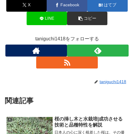
X
Facebook
はてブ
LINE
コピー
taniguchi1418をフォローする
taniguchi1418
関連記事
桜の挿し木と水栽培|成功させる
木
技術と品種特性を解説
日本人の心に深く根差した桜は、その優