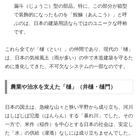
漏斗（じょうご）型の部品。特に、この部分が箱型
で装飾的になったものを「鮟鱇（あんこう）」と呼
ぶのは、日本の建築用語ならではのユニークな呼称
です。
これら全てが「樋（とい）」の仲間であり、現代の「樋」
は、日本の気候風土（雨が多い）の中で木造建築を守るた
めに進化してきた、不可欠なシステムの一部なのです。
農業や治水を支えた「樋」（井樋・樋門）
日本の国土は、急峻な山々と狭い平野から成り立ち、河川
はしばしば氾濫（はんらん）する「暴れ川」でした。その
一方で、米作（稲作）を中心とする日本の社会は、安定し
た「水」の供給（灌漑）なしには成り立ちませんでした。