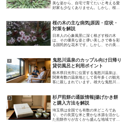
美な姿から、自宅で育てたいと考える愛
好家も少なくありません。しかし、桜の
増殖、特に挿し木は、一般的に非常に難
しいとされています。さらに、土を使わ
ずに水だけで育てる水栽培という手法
桜の木の主な病気|原因・症状・
木
が、桜の挿し木に応用できる...
対策を解説
日本人の心象風景に深く根ざす桜の木
は、その優美な姿と儚い美しさで春を彩
る国民的な花木です。しかし、その美し
さの裏側で、桜の木は様々な病気や害虫
の脅威に常に晒されています。特に都市
部の公園や街路樹の桜は、環境ストレス
鬼怒川温泉のカップル向け日帰り
木
や樹勢の衰えから、病原菌や...
貸切風呂と利用ポイント
栃木県日光市に位置する鬼怒川温泉は、
関東有数の温泉地として長年多くの観光
客に親しまれています。雄大な鬼怒川の
渓谷沿いに旅館やホテルが立ち並ぶ景観
は圧巻であり、四季折々の自然美を堪能
できる場所として知られています。都心
杉戸煎餅の通販情報|揚げかき餅
木
からのアクセスも良好で、...
と購入方法を解説
埼玉県は全国でも有数の米どころであ
り、その良質な米と豊かな水源を活かし
た煎餅作りが古くから盛んな地域です。
草加せんべいが全国的な知名度を誇る一
方で、知る人ぞ知る名品として根強い人