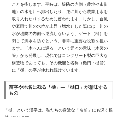
ことを指します。平時は、堤防の内側（農地や市街
地）の水を川へ排出したり、逆に川から農業用水を
取り入れたりするために使われます。しかし、台風
や豪雨で川の水位が上昇（増水）した際には、川の
水が堤防の内側へ逆流しないよう、ゲート（樋）を
閉じて洪水を防ぐという、非常に重要な役割を担い
ます。「木へんに通る」という元々の意味（木製の
管）から発展し、現代ではコンクリート製の巨大な
構造物であっても、その機能と名称（樋門・樋管）
に「樋」の字が使われ続けています。
苗字や地名に残る「樋」—「樋口」が意味する
もの
「樋」という漢字は、私たちの身近な「名前」にも深く根