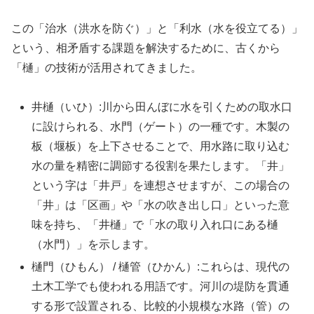
この「治水（洪水を防ぐ）」と「利水（水を役立てる）」
という、相矛盾する課題を解決するために、古くから
「樋」の技術が活用されてきました。
井樋（いひ）:川から田んぼに水を引くための取水口
に設けられる、水門（ゲート）の一種です。木製の
板（堰板）を上下させることで、用水路に取り込む
水の量を精密に調節する役割を果たします。「井」
という字は「井戸」を連想させますが、この場合の
「井」は「区画」や「水の吹き出し口」といった意
味を持ち、「井樋」で「水の取り入れ口にある樋
（水門）」を示します。
樋門（ひもん） / 樋管（ひかん）:これらは、現代の
土木工学でも使われる用語です。河川の堤防を貫通
する形で設置される、比較的小規模な水路（管）の