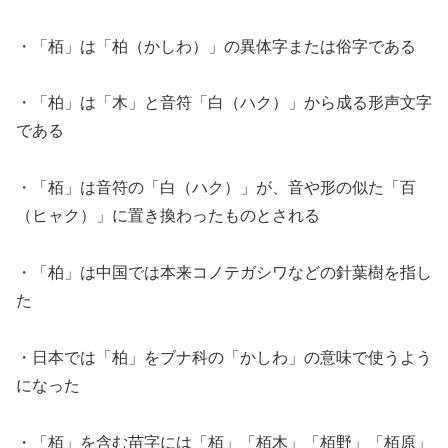
・「栢」は「柏（かしわ）」の異体字または俗字である
・「柏」は「木」と音符「白（ハク）」から成る形声文字
である
・「栢」は音符の「白（ハク）」が、音や形の似た「百
（ヒャク）」に置き換わったものとされる
・「柏」は中国では本来コノテガシワなどの針葉樹を指し
た
・日本では「柏」をブナ科の「かしわ」の意味で使うよう
になった
・「栢」を含む苗字には「栢」「栢木」「栢野」「栢原」