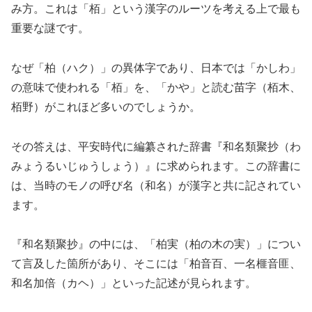
み方。これは「栢」という漢字のルーツを考える上で最も
重要な謎です。
なぜ「柏（ハク）」の異体字であり、日本では「かしわ」
の意味で使われる「栢」を、「かや」と読む苗字（栢木、
栢野）がこれほど多いのでしょうか。
その答えは、平安時代に編纂された辞書『和名類聚抄（わ
みょうるいじゅうしょう）』に求められます。この辞書に
は、当時のモノの呼び名（和名）が漢字と共に記されてい
ます。
『和名類聚抄』の中には、「柏実（柏の木の実）」につい
て言及した箇所があり、そこには「柏音百、一名榧音匪、
和名加倍（カヘ）」といった記述が見られます。