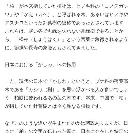
「柏」が本来指していた植物は、ヒノキ科の「コノテガシ
ワ」や「かえ（カヘ）」と呼ばれる木、あるいはヒノキや
アスナロといった針葉樹の総称であったとされています。
これらは、寒い冬でも緑を失わない常緑樹であることか
ら、「松柏（しょうはく）」という言葉に象徴されるよう
に、節操や長寿の象徴ともされてきました。
日本における「かしわ」への転用
一方、現代の日本で「かしわ」というと、ブナ科の落葉高
木である「カシワ（槲）」を思い浮かべる人が多いでしょ
う。柏餅に使われるあの葉の木です。本来、中国で「柏」
が指していた針葉樹とは全く異なる植物です。
なぜこのような違いが生まれたのかは諸説ありますが、日
本に「柏」の文字が伝わった際に、日本に存在した特定の