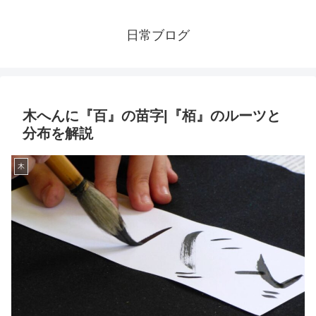
日常ブログ
木へんに『百』の苗字|『栢』のルーツと
分布を解説
木