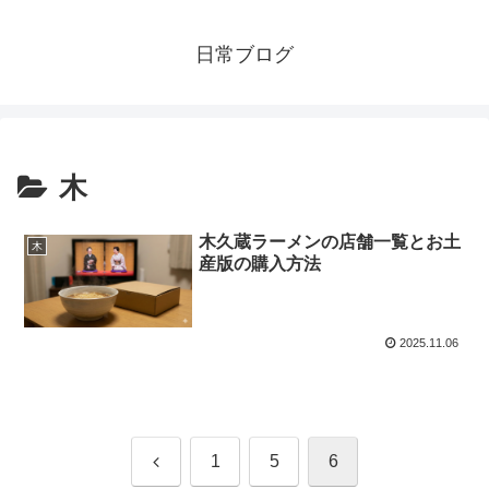
日常ブログ
木
木久蔵ラーメンの店舗一覧とお土
木
産版の購入方法
2025.11.06
前
1
5
6